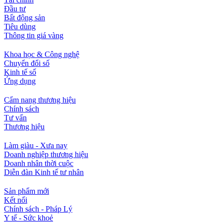
Đầu tư
Bất động sản
Tiêu dùng
Thông tin giá vàng
Khoa học & Công nghệ
Chuyển đổi số
Kinh tế số
Ứng dụng
Cẩm nang thương hiệu
Chính sách
Tư vấn
Thương hiệu
Làm giàu - Xưa nay
Doanh nghiệp thương hiệu
Doanh nhân thời cuộc
Diễn đàn Kinh tế tư nhân
Sản phẩm mới
Kết nối
Chính sách - Pháp Lý
Y tế - Sức khoẻ