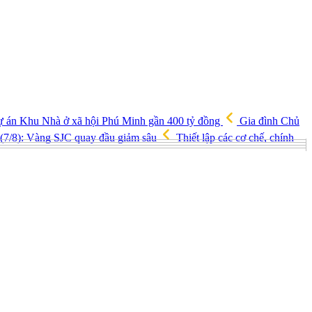
ự án Khu Nhà ở xã hội Phú Minh gần 400 tỷ đồng
Gia đình Chủ
(7/8): Vàng SJC quay đầu giảm sâu
Thiết lập các cơ chế, chính