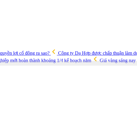
quyền lợi cổ đông ra sao?
Công ty Dạ Hợp được chấp thuận làm d
 nghiệp mới hoàn thành khoảng 1/4 kế hoạch năm
Giá vàng sáng nay 