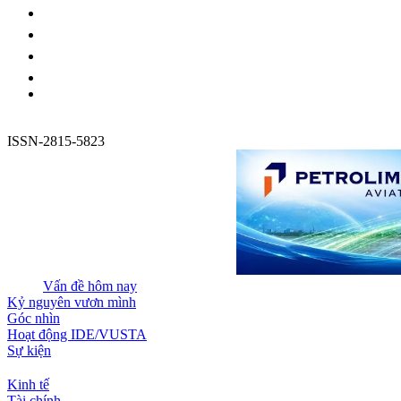
ISSN-2815-5823
Vấn đề hôm nay
Kỷ nguyên vươn mình
Góc nhìn
Hoạt động IDE/VUSTA
Sự kiện
Kinh tế
Tài chính