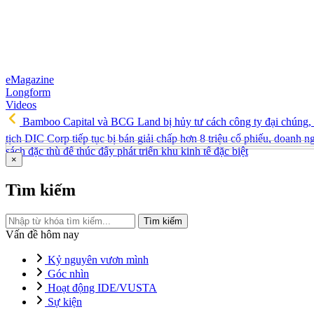
eMagazine
Longform
Videos
Bamboo Capital và BCG Land bị hủy tư cách công ty đại chúng, 
tịch DIC Corp tiếp tục bị bán giải chấp hơn 8 triệu cổ phiếu, doanh
sách đặc thù để thúc đẩy phát triển khu kinh tế đặc biệt
×
Tìm kiếm
Tìm kiếm
Vấn đề hôm nay
Kỷ nguyên vươn mình
Góc nhìn
Hoạt động IDE/VUSTA
Sự kiện