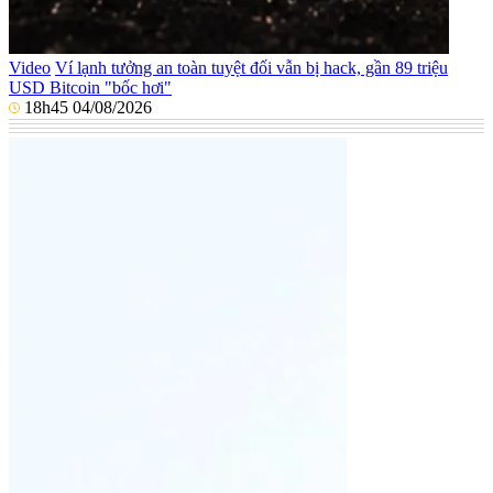
Video
Ví lạnh tưởng an toàn tuyệt đối vẫn bị hack, gần 89 triệu
USD Bitcoin "bốc hơi"
18h45 04/08/2026