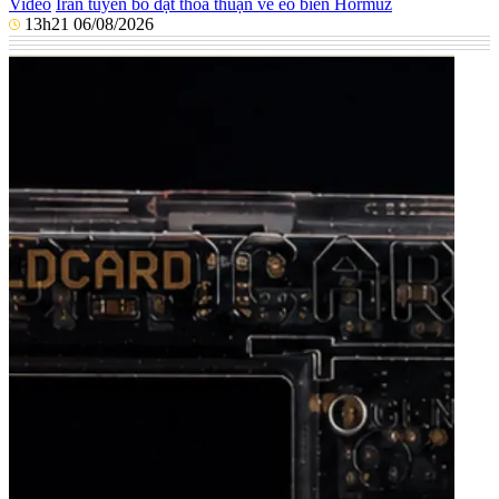
Video
Iran tuyên bố đạt thỏa thuận về eo biển Hormuz
13h21 06/08/2026