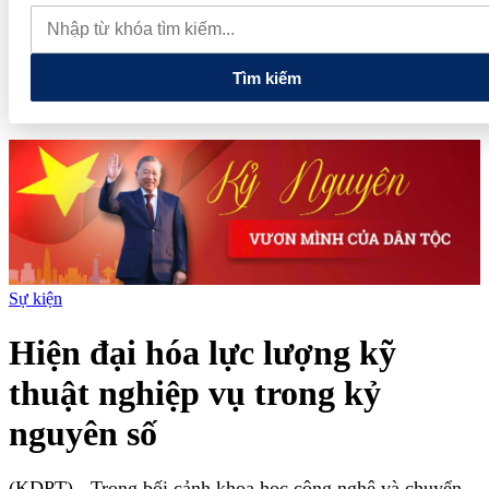
thăm Australia và New Zealand
Quốc hội tiếp tục thảo luận về
hai dự án luật liên quan đến lĩnh vực tài chính, ngân hàng
Tìm kiếm
Sự kiện
Hiện đại hóa lực lượng kỹ
thuật nghiệp vụ trong kỷ
nguyên số
(KDPT)
- Trong bối cảnh khoa học công nghệ và chuyển