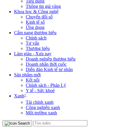
Tiêu dùng
Thông tin giá vàng
Khoa học & Công nghệ
Chuyển đổi số
Kinh tế số
Ứng dụng
Cẩm nang thương hiệu
Chính sách
Tư vấn
Thương hiệu
Làm giàu - Xưa nay
Doanh nghiệp thương hiệu
Doanh nhân thời cuộc
Diễn đàn Kinh tế tư nhân
Sản phẩm mới
Kết nối
Chính sách - Pháp Lý
Y tế - Sức khoẻ
+
Xanh
Tài chính xanh
Công nghiệp xanh
Môi trường xanh