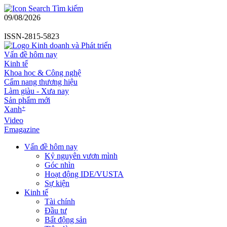
Tìm kiếm
09/08/2026
ISSN-2815-5823
Vấn đề hôm nay
Kinh tế
Khoa học & Công nghệ
Cẩm nang thương hiệu
Làm giàu - Xưa nay
Sản phẩm mới
+
Xanh
Video
Emagazine
Vấn đề hôm nay
Kỷ nguyên vươn mình
Góc nhìn
Hoạt động IDE/VUSTA
Sự kiện
Kinh tế
Tài chính
Đầu tư
Bất động sản