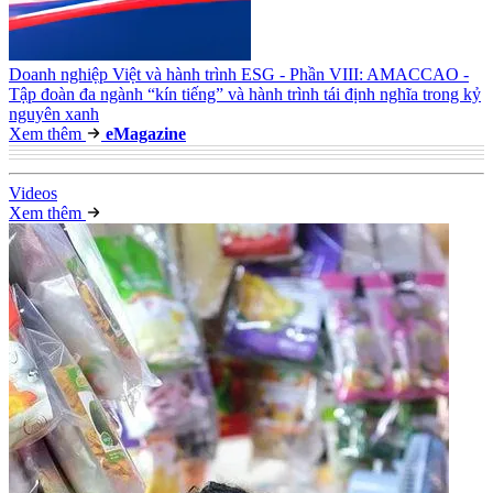
Doanh nghiệp Việt và hành trình ESG - Phần VIII: AMACCAO -
Tập đoàn đa ngành “kín tiếng” và hành trình tái định nghĩa trong kỷ
nguyên xanh
Xem thêm
e
Magazine
Video
s
Xem thêm