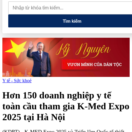
tiếng và vướng vòng lao lý
Vietnam Sport Show 2026 quy tụ
520 gian hàng, thúc đẩy kết nối ngành thể thao Việt Nam với thế
giới
Thiết kế kiến trúc biểu tượng của Newtown Diamond được
vinh danh tại Dot Property Awards 2026
Tìm kiếm
Y tế - Sức khoẻ
Hơn 150 doanh nghiệp y tế
toàn cầu tham gia K-Med Expo
2025 tại Hà Nội
(KDPT)
- K-MED Expo 2025 và Triển lãm Quốc tế thiết