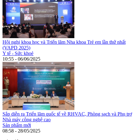
Hội nghị khoa học và Triển lãm Nha khoa Trẻ em lần thứ nhất
(VAPD 2025)
Y tế - Sức khoẻ
10:55 - 06/06/2025
Sắp diễn ra Triển lãm quốc tế về RHVAC, Phòng sạch và Phụ trợ
Nhà máy công nghệ cao
Sản phẩm mới
08:58 - 28/05/2025