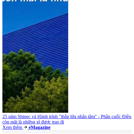
25 năm Shinec và Hành trình "thắp lửa nhân tâm" - Phần cuối: Điều
còn mãi là những gì được trao đi
Xem thêm
e
Magazine