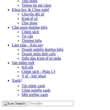
Tiêu dùng
Thông tin giá vàng
Khoa học & Công nghệ
Chuyển đổi số
Kinh tế số
Ứng dụng
Cẩm nang thương hiệu
Chính sách
Tư vấn
Thương hiệu
Làm giàu - Xưa nay
Doanh nghiệp thương hiệu
Doanh nhân thời cuộc
Diễn đàn Kinh tế tư nhân
Sản phẩm mới
Kết nối
Chính sách - Pháp Lý
Y tế - Sức khoẻ
+
Xanh
Tài chính xanh
Công nghiệp xanh
Môi trường xanh