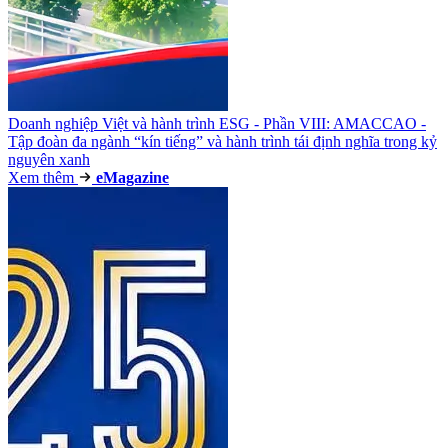
Doanh nghiệp Việt và hành trình ESG - Phần VIII: AMACCAO -
Tập đoàn đa ngành “kín tiếng” và hành trình tái định nghĩa trong kỷ
nguyên xanh
Xem thêm
e
Magazine