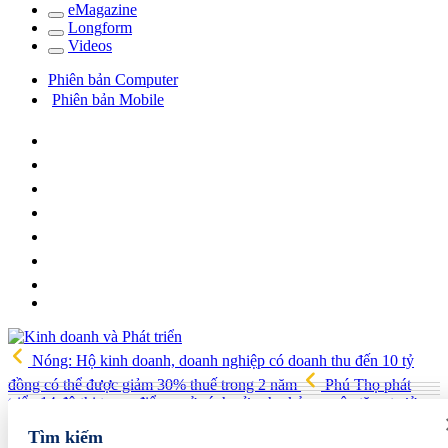
e
Magazine
Long
f
orm
Video
s
Phiên bản Computer
Phiên bản Mobile
Nóng: Hộ kinh doanh, doanh nghiệp có doanh thu đến 10 tỷ
đồng có thể được giảm 30% thuế trong 2 năm
Phú Thọ phát
triển 14 đô thị trọng điểm, mở cánh cửa cho kỷ nguyên tăng trưởng
mới
Vua quạt Trần Đình Tiệp: Từ bán quạt đến TikToker nổi
Tìm kiếm