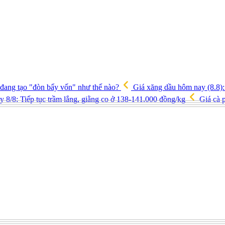
 đang tạo "đòn bẩy vốn" như thế nào?
Giá xăng dầu hôm nay (8.8): 
y 8/8: Tiếp tục trầm lắng, giằng co ở 138-141.000 đồng/kg
Giá cà p