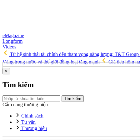
eMagazine
Longform
Videos
Từ hệ sinh thái tài chính đến tham vọng năng lượng: T&T Group
Vàng trong nước và thế giới đồng loạt tăng mạnh
Giá tiêu hôm na
×
Tìm kiếm
Tìm kiếm
Cẩm nang thương hiệu
Chính sách
Tư vấn
Thương hiệu