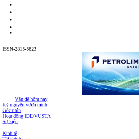
ISSN-2815-5823
Vấn đề hôm nay
Kỷ nguyên vươn mình
Góc nhìn
Hoạt động IDE/VUSTA
Sự kiện
Kinh tế
Tài chính