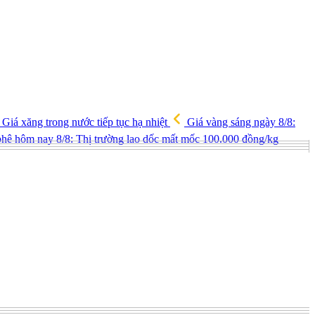
Giá xăng trong nước tiếp tục hạ nhiệt
Giá vàng sáng ngày 8/8:
hê hôm nay 8/8: Thị trường lao dốc mất mốc 100.000 đồng/kg