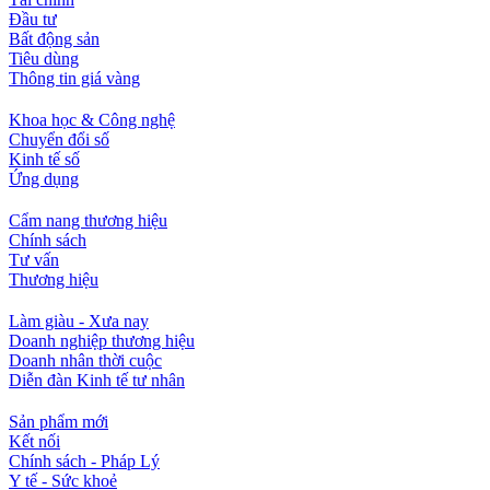
Đầu tư
Bất động sản
Tiêu dùng
Thông tin giá vàng
Khoa học & Công nghệ
Chuyển đổi số
Kinh tế số
Ứng dụng
Cẩm nang thương hiệu
Chính sách
Tư vấn
Thương hiệu
Làm giàu - Xưa nay
Doanh nghiệp thương hiệu
Doanh nhân thời cuộc
Diễn đàn Kinh tế tư nhân
Sản phẩm mới
Kết nối
Chính sách - Pháp Lý
Y tế - Sức khoẻ