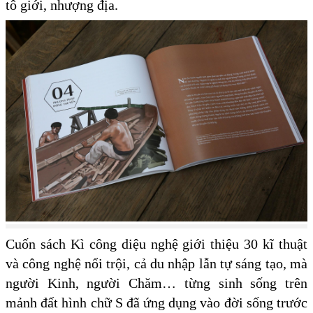
tô giới, nhượng địa.
Cuốn sách Kì công diệu nghệ giới thiệu 30 kĩ thuật
và công nghệ nổi trội, cả du nhập lẫn tự sáng tạo, mà
người Kinh, người Chăm… từng sinh sống trên
mảnh đất hình chữ S đã ứng dụng vào đời sống trước