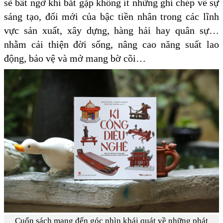
sẽ bất ngờ khi bắt gặp không ít những ghi chép về sự
sáng tạo, đổi mới của bậc tiền nhân trong các lĩnh
vực sản xuất, xây dựng, hàng hải hay quân sự…
nhằm cải thiện đời sống, nâng cao năng suất lao
động, bảo vệ và mở mang bờ cõi…
Cuốn sách mang đến góc nhìn khái quát về những phát