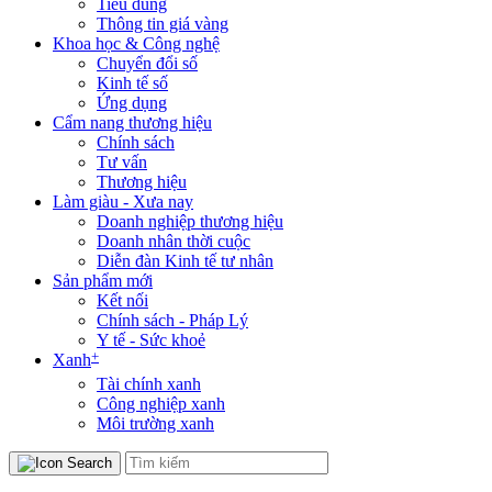
Tiêu dùng
Thông tin giá vàng
Khoa học & Công nghệ
Chuyển đổi số
Kinh tế số
Ứng dụng
Cẩm nang thương hiệu
Chính sách
Tư vấn
Thương hiệu
Làm giàu - Xưa nay
Doanh nghiệp thương hiệu
Doanh nhân thời cuộc
Diễn đàn Kinh tế tư nhân
Sản phẩm mới
Kết nối
Chính sách - Pháp Lý
Y tế - Sức khoẻ
+
Xanh
Tài chính xanh
Công nghiệp xanh
Môi trường xanh