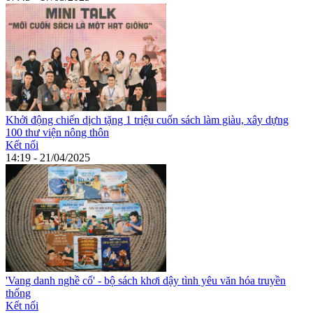
Khởi động chiến dịch tặng 1 triệu cuốn sách làm giàu, xây dựng
100 thư viện nông thôn
Kết nối
14:19 - 21/04/2025
'Vang danh nghề cổ' - bộ sách khơi dậy tình yêu văn hóa truyền
thống
Kết nối