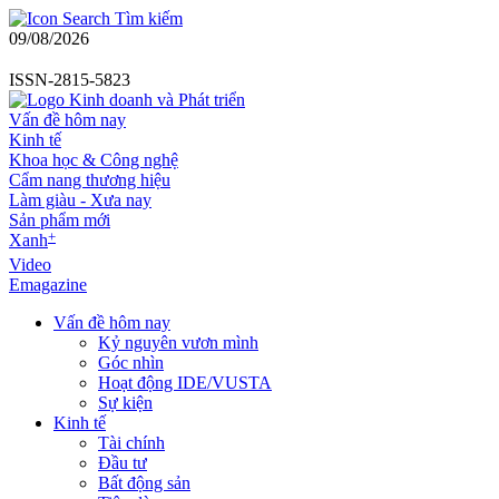
Tìm kiếm
09/08/2026
ISSN-2815-5823
Vấn đề hôm nay
Kinh tế
Khoa học & Công nghệ
Cẩm nang thương hiệu
Làm giàu - Xưa nay
Sản phẩm mới
+
Xanh
Video
Emagazine
Vấn đề hôm nay
Kỷ nguyên vươn mình
Góc nhìn
Hoạt động IDE/VUSTA
Sự kiện
Kinh tế
Tài chính
Đầu tư
Bất động sản