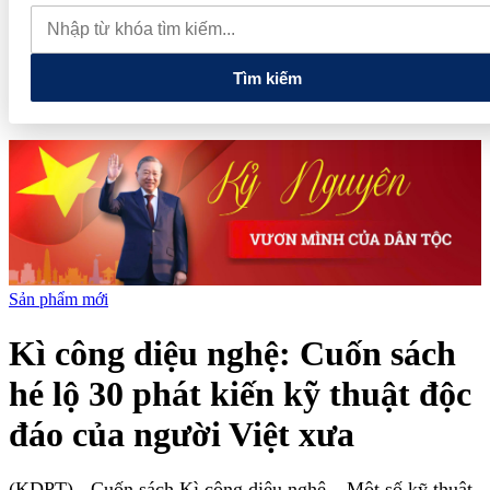
quan đến lĩnh vực tài chính, ngân hàng
Xử lý đến cùng các
vướng mắc, không đẩy doanh nghiệp đi vòng
Tìm kiếm
Sản phẩm mới
Kì công diệu nghệ: Cuốn sách
hé lộ 30 phát kiến kỹ thuật độc
đáo của người Việt xưa
(KDPT)
- Cuốn sách Kì công diệu nghệ – Một số kỹ thuật