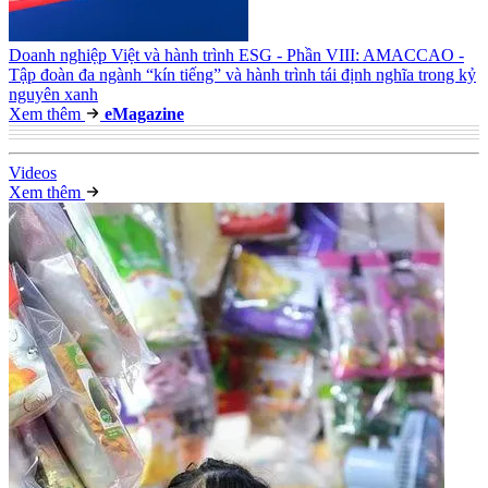
Doanh nghiệp Việt và hành trình ESG - Phần VIII: AMACCAO -
Tập đoàn đa ngành “kín tiếng” và hành trình tái định nghĩa trong kỷ
nguyên xanh
Xem thêm
e
Magazine
Video
s
Xem thêm