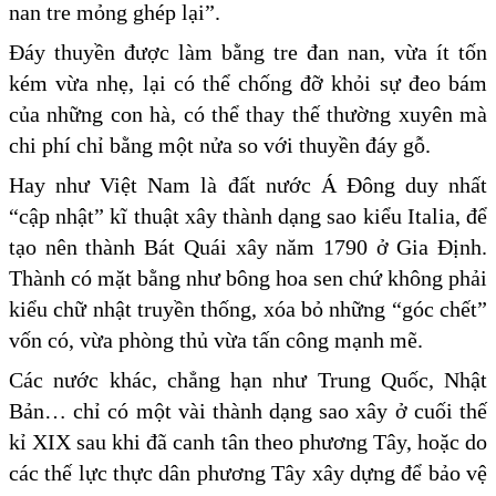
nan tre mỏng ghép lại”.
Đáy thuyền được làm bằng tre đan nan, vừa ít tốn
kém vừa nhẹ, lại có thể chống đỡ khỏi sự đeo bám
của những con hà, có thể thay thế thường xuyên mà
chi phí chỉ bằng một nửa so với thuyền đáy gỗ.
Hay như Việt Nam là đất nước Á Đông duy nhất
“cập nhật” kĩ thuật xây thành dạng sao kiểu Italia, để
tạo nên thành Bát Quái xây năm 1790 ở Gia Định.
Thành có mặt bằng như bông hoa sen chứ không phải
kiểu chữ nhật truyền thống, xóa bỏ những “góc chết”
vốn có, vừa phòng thủ vừa tấn công mạnh mẽ.
Các nước khác, chẳng hạn như Trung Quốc, Nhật
Bản… chỉ có một vài thành dạng sao xây ở cuối thế
kỉ XIX sau khi đã canh tân theo phương Tây, hoặc do
các thế lực thực dân phương Tây xây dựng để bảo vệ