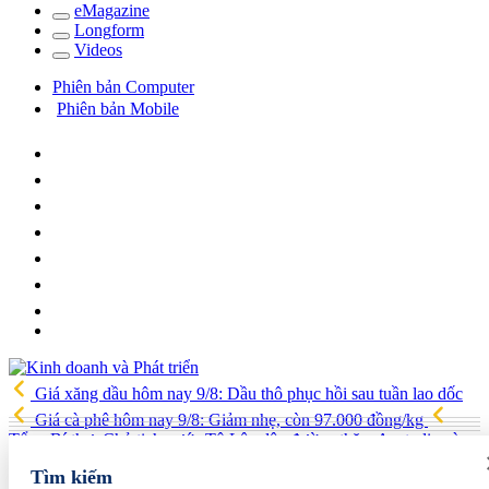
e
Magazine
Long
f
orm
Video
s
Phiên bản Computer
Phiên bản Mobile
Giá xăng dầu hôm nay 9/8: Dầu thô phục hồi sau tuần lao dốc
Giá cà phê hôm nay 9/8: Giảm nhẹ, còn 97.000 đồng/kg
Tổng Bí thư, Chủ tịch nước Tô Lâm lên đường thăm Australia và
New Zealand
Quốc hội tiếp tục thảo luận về hai dự án luật liên
Tìm kiếm