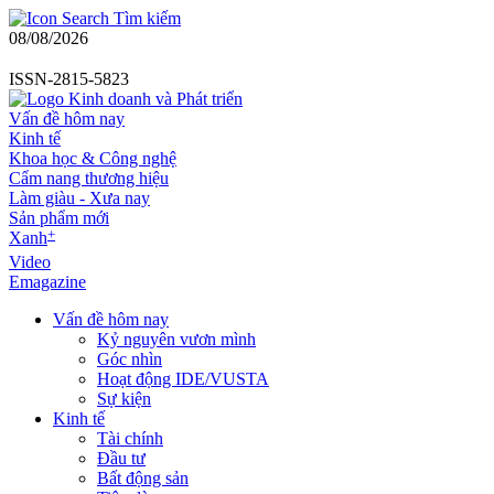
Tìm kiếm
08/08/2026
ISSN-2815-5823
Vấn đề hôm nay
Kinh tế
Khoa học & Công nghệ
Cẩm nang thương hiệu
Làm giàu - Xưa nay
Sản phẩm mới
+
Xanh
Video
Emagazine
Vấn đề hôm nay
Kỷ nguyên vươn mình
Góc nhìn
Hoạt động IDE/VUSTA
Sự kiện
Kinh tế
Tài chính
Đầu tư
Bất động sản