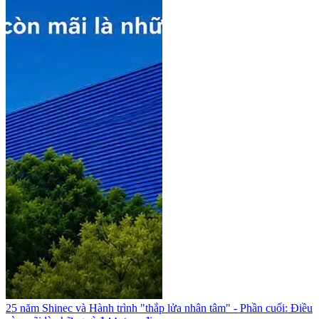
25 năm Shinec và Hành trình "thắp lửa nhân tâm" - Phần cuối: Điều