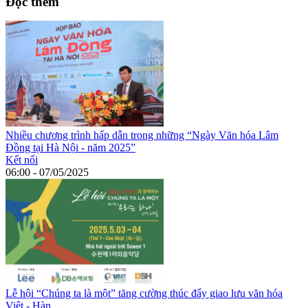
Đọc thêm
Nhiều chương trình hấp dẫn trong những “Ngày Văn hóa Lâm
Đồng tại Hà Nội - năm 2025”
Kết nối
06:00 - 07/05/2025
Lễ hội “Chúng ta là một” tăng cường thúc đẩy giao lưu văn hóa
Việt - Hàn