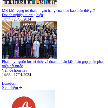
MB khát vọng trở thành ngân hàng của kiều bào toàn thế giới
Doanh nghiệp thương hiệu
14:44 - 23/08/2024
Phát huy nguồn lực trí thức và doanh nhân kiều bào góp phần phát
triển đất nước
Vấn đề hôm nay
14:38 - 17/01/2024
Long
f
orm
Xem thêm