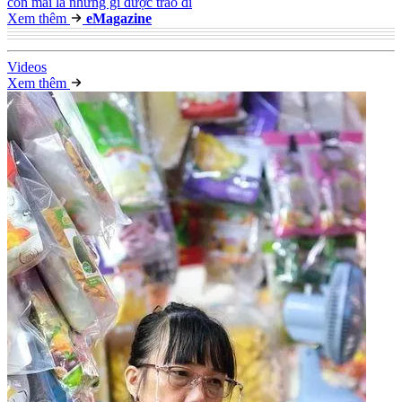
còn mãi là những gì được trao đi
Xem thêm
e
Magazine
Video
s
Xem thêm