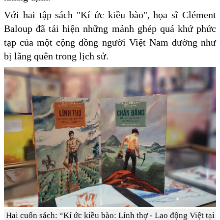
Với hai tập sách "Kí ức kiều bào", họa sĩ Clément
Baloup đã tái hiện những mảnh ghép quá khứ phức
tạp của một cộng đồng người Việt Nam dường như
bị lãng quên trong lịch sử.
Hai cuốn sách: “Kí ức kiều bào: Lính thợ - Lao động Việt tại