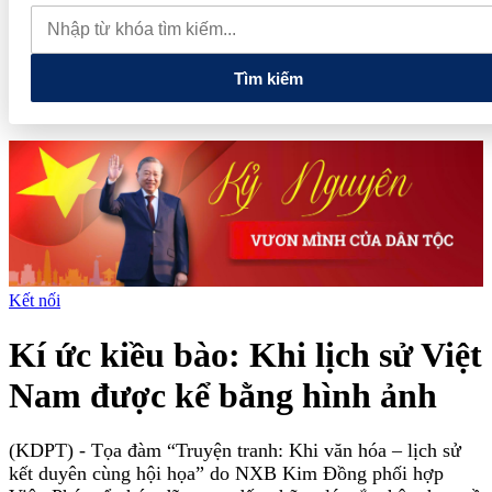
lao dốc mất mốc 100.000 đồng/kg
Chính phủ kiến tạo hệ sinh
thái phát triển, nâng tầm kinh tế tư nhân
Tìm kiếm
Kết nối
Kí ức kiều bào: Khi lịch sử Việt
Nam được kể bằng hình ảnh
(KDPT)
- Tọa đàm “Truyện tranh: Khi văn hóa – lịch sử
kết duyên cùng hội họa” do NXB Kim Đồng phối hợp