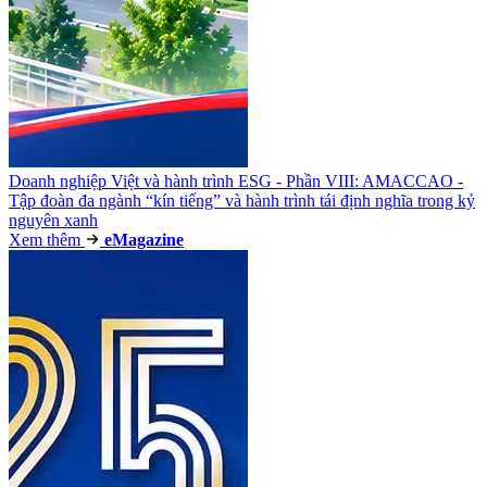
Doanh nghiệp Việt và hành trình ESG - Phần VIII: AMACCAO -
Tập đoàn đa ngành “kín tiếng” và hành trình tái định nghĩa trong kỷ
nguyên xanh
Xem thêm
e
Magazine