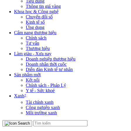
Tiêu dùng
Thông tin giá vàng
Khoa học & Công nghệ
Chuyển đổi số
Kinh tế số
Ứng dụng
Cẩm nang thương hiệu
Chính sách
Tư vấn
Thương hiệu
Làm giàu - Xưa nay
Doanh nghiệp thương hiệu
Doanh nhân thời cuộc
Diễn đàn Kinh tế tư nhân
Sản phẩm mới
Kết nối
Chính sách - Pháp Lý
Y tế - Sức khoẻ
+
Xanh
Tài chính xanh
Công nghiệp xanh
Môi trường xanh