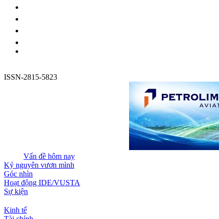
ISSN-2815-5823
Vấn đề hôm nay
Kỷ nguyên vươn mình
Góc nhìn
Hoạt động IDE/VUSTA
Sự kiện
Kinh tế
Tài chính