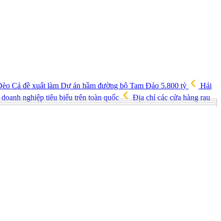
èo Cả đề xuất làm Dự án hầm đường bộ Tam Đảo 5.800 tỷ
Hải
doanh nghiệp tiêu biểu trên toàn quốc
Địa chỉ các cửa hàng rau