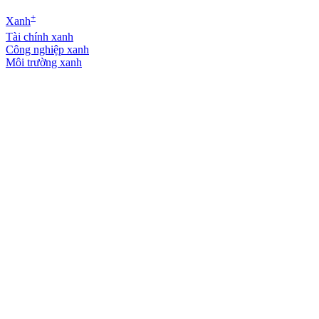
+
Xanh
Tài chính xanh
Công nghiệp xanh
Môi trường xanh