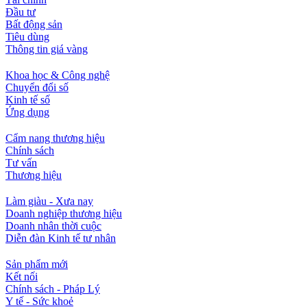
Đầu tư
Bất động sản
Tiêu dùng
Thông tin giá vàng
Khoa học & Công nghệ
Chuyển đổi số
Kinh tế số
Ứng dụng
Cẩm nang thương hiệu
Chính sách
Tư vấn
Thương hiệu
Làm giàu - Xưa nay
Doanh nghiệp thương hiệu
Doanh nhân thời cuộc
Diễn đàn Kinh tế tư nhân
Sản phẩm mới
Kết nối
Chính sách - Pháp Lý
Y tế - Sức khoẻ