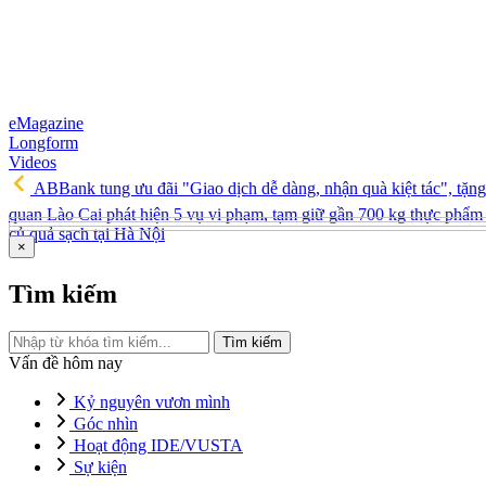
eMagazine
Longform
Videos
ABBank tung ưu đãi "Giao dịch dễ dàng, nhận quà kiệt tác", tặ
quan Lào Cai phát hiện 5 vụ vi phạm, tạm giữ gần 700 kg thực phẩm 
củ quả sạch tại Hà Nội
×
Tìm kiếm
Tìm kiếm
Vấn đề hôm nay
Kỷ nguyên vươn mình
Góc nhìn
Hoạt động IDE/VUSTA
Sự kiện