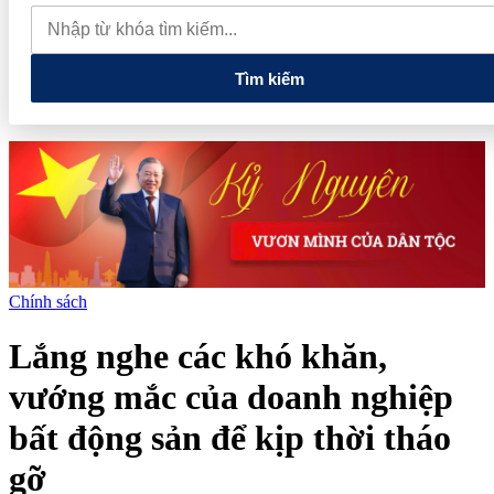
tiếng và vướng vòng lao lý
Vietnam Sport Show 2026 quy tụ
520 gian hàng, thúc đẩy kết nối ngành thể thao Việt Nam với thế
giới
Thiết kế kiến trúc biểu tượng của Newtown Diamond được
vinh danh tại Dot Property Awards 2026
Tìm kiếm
Chính sách
Lắng nghe các khó khăn,
vướng mắc của doanh nghiệp
bất động sản để kịp thời tháo
gỡ