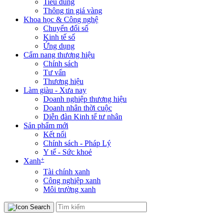
Tiêu dùng
Thông tin giá vàng
Khoa học & Công nghệ
Chuyển đổi số
Kinh tế số
Ứng dụng
Cẩm nang thương hiệu
Chính sách
Tư vấn
Thương hiệu
Làm giàu - Xưa nay
Doanh nghiệp thương hiệu
Doanh nhân thời cuộc
Diễn đàn Kinh tế tư nhân
Sản phẩm mới
Kết nối
Chính sách - Pháp Lý
Y tế - Sức khoẻ
+
Xanh
Tài chính xanh
Công nghiệp xanh
Môi trường xanh