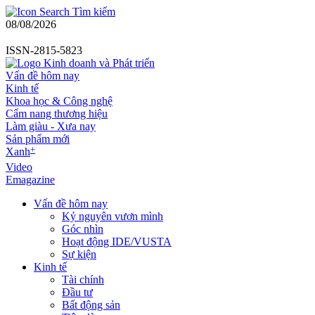
Tìm kiếm
08/08/2026
ISSN-2815-5823
Vấn đề hôm nay
Kinh tế
Khoa học & Công nghệ
Cẩm nang thương hiệu
Làm giàu - Xưa nay
Sản phẩm mới
+
Xanh
Video
Emagazine
Vấn đề hôm nay
Kỷ nguyên vươn mình
Góc nhìn
Hoạt động IDE/VUSTA
Sự kiện
Kinh tế
Tài chính
Đầu tư
Bất động sản