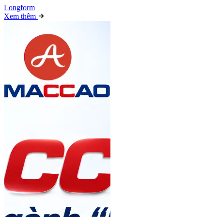
Long
f
orm
Xem thêm