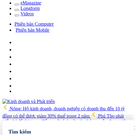
e
Magazine
Long
f
orm
Video
s
Phiên bản Computer
Phiên bản Mobile
Nóng: Hộ kinh doanh, doanh nghiệp có doanh thu đến 10 tỷ
đồng có thể được giảm 30% thuế trong 2 năm
Phú Thọ phát
triển 14 đô thị trọng điểm, mở cánh cửa cho kỷ nguyên tăng trưởng
mới
Vua quạt Trần Đình Tiệp: Từ bán quạt đến TikToker nổi
Tìm kiếm