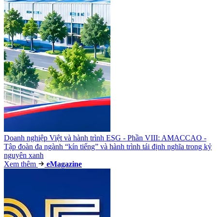
Doanh nghiệp Việt và hành trình ESG - Phần VIII: AMACCAO -
Tập đoàn đa ngành “kín tiếng” và hành trình tái định nghĩa trong kỷ
nguyên xanh
Xem thêm
e
Magazine