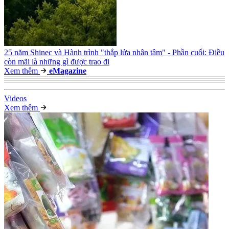
25 năm Shinec và Hành trình "thắp lửa nhân tâm" - Phần cuối: Điều
còn mãi là những gì được trao đi
Xem thêm
e
Magazine
Video
s
Xem thêm