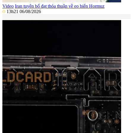
Video
Iran tuyên bố đạt thỏa thuận về eo biển Hormuz
13h21 06/08/2026