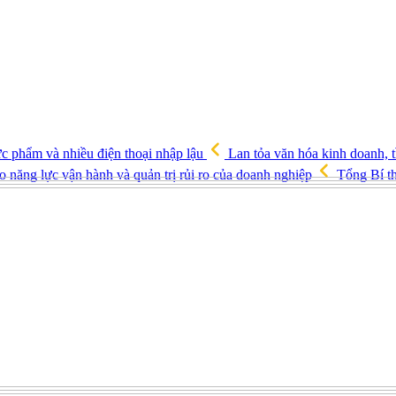
ực phẩm và nhiều điện thoại nhập lậu
Lan tỏa văn hóa kinh doanh, t
o năng lực vận hành và quản trị rủi ro của doanh nghiệp
Tổng Bí th