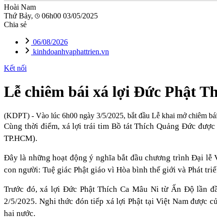
Hoài Nam
Thứ Bảy,
06h00 03/05/2025
Chia sẻ
06/08/2026
kinhdoanhvaphattrien.vn
Kết nối
Lễ chiêm bái xá lợi Đức Phật T
(KDPT)
- Vào lúc 6h00 ngày 3/5/2025, bắt đầu Lễ khai mở chiêm b
Cùng thời điểm, xá lợi trái tim Bồ tát Thích Quảng Đức đư
TP.HCM).
Đây là những hoạt động ý nghĩa bắt đầu chương trình Đại lễ
con người: Tuệ giác Phật giáo vì Hòa bình thế giới và Phát tri
Trước đó, xá lợi Đức Phật Thích Ca Mâu Ni từ Ấn Độ lần đ
2/5/2025. Nghi thức đón tiếp xá lợi Phật tại Việt Nam được 
hai nước.