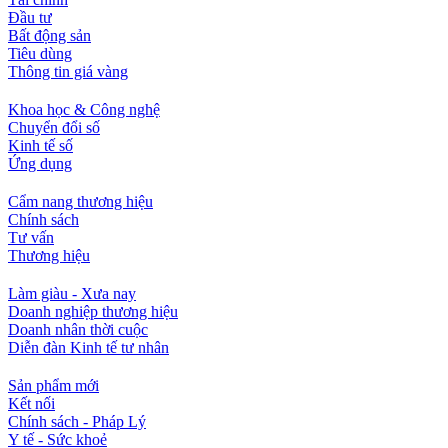
Đầu tư
Bất động sản
Tiêu dùng
Thông tin giá vàng
Khoa học & Công nghệ
Chuyển đổi số
Kinh tế số
Ứng dụng
Cẩm nang thương hiệu
Chính sách
Tư vấn
Thương hiệu
Làm giàu - Xưa nay
Doanh nghiệp thương hiệu
Doanh nhân thời cuộc
Diễn đàn Kinh tế tư nhân
Sản phẩm mới
Kết nối
Chính sách - Pháp Lý
Y tế - Sức khoẻ