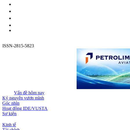
ISSN-2815-5823
Vấn đề hôm nay
Kỷ nguyên vươn mình
Góc nhìn
Hoạt động IDE/VUSTA
Sự kiện
Kinh tế
Tài chính