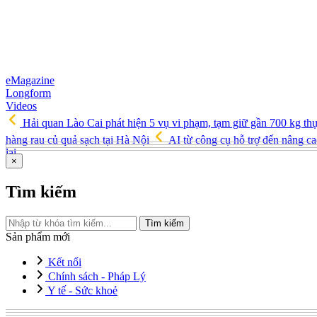
eMagazine
Longform
Videos
Hải quan Lào Cai phát hiện 5 vụ vi phạm, tạm giữ gần 700 kg th
hàng rau củ quả sạch tại Hà Nội
AI từ công cụ hỗ trợ đến nâng ca
lai
×
Tìm kiếm
Tìm kiếm
Sản phẩm mới
Kết nối
Chính sách - Pháp Lý
Y tế - Sức khoẻ