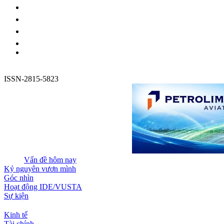
ISSN-2815-5823
Vấn đề hôm nay
Kỷ nguyên vươn mình
Góc nhìn
Hoạt động IDE/VUSTA
Sự kiện
Kinh tế
Tài chính