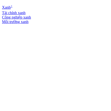
+
Xanh
Tài chính xanh
Công nghiệp xanh
Môi trường xanh