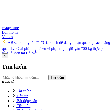
eMagazine
Longform
Videos
ABBank tung ưu đãi "Giao dịch dễ dàng, nhận quà kiệt tác", tặ
quan Lào Cai phát hiện 5 vụ vi phạm, tạm giữ gần 700 kg thực phẩm 
củ quả sạch tại Hà Nội
×
Tìm kiếm
Tìm kiếm
Kinh tế
Tài chính
Đầu tư
Bất động sản
Tiêu dùng