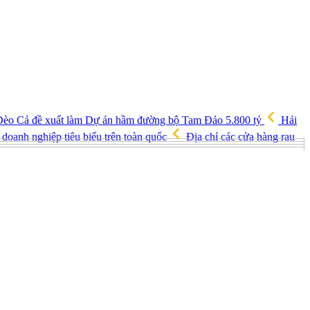
èo Cả đề xuất làm Dự án hầm đường bộ Tam Đảo 5.800 tỷ
Hải
doanh nghiệp tiêu biểu trên toàn quốc
Địa chỉ các cửa hàng rau