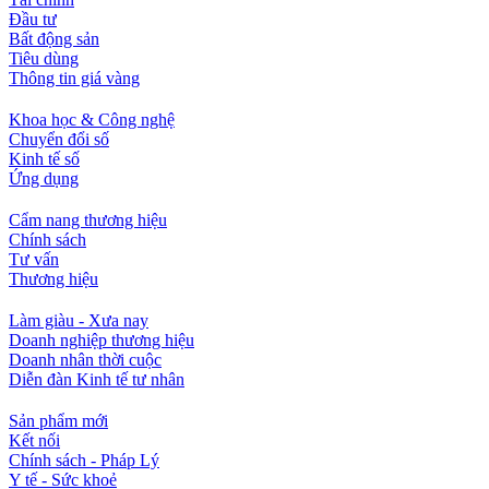
Đầu tư
Bất động sản
Tiêu dùng
Thông tin giá vàng
Khoa học & Công nghệ
Chuyển đổi số
Kinh tế số
Ứng dụng
Cẩm nang thương hiệu
Chính sách
Tư vấn
Thương hiệu
Làm giàu - Xưa nay
Doanh nghiệp thương hiệu
Doanh nhân thời cuộc
Diễn đàn Kinh tế tư nhân
Sản phẩm mới
Kết nối
Chính sách - Pháp Lý
Y tế - Sức khoẻ