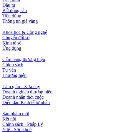
Đầu tư
Bất động sản
Tiêu dùng
Thông tin giá vàng
Khoa học & Công nghệ
Chuyển đổi số
Kinh tế số
Ứng dụng
Cẩm nang thương hiệu
Chính sách
Tư vấn
Thương hiệu
Làm giàu - Xưa nay
Doanh nghiệp thương hiệu
Doanh nhân thời cuộc
Diễn đàn Kinh tế tư nhân
Sản phẩm mới
Kết nối
Chính sách - Pháp Lý
Y tế - Sức khoẻ