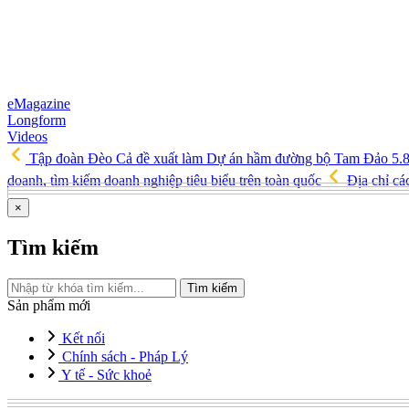
eMagazine
Longform
Videos
Tập đoàn Đèo Cả đề xuất làm Dự án hầm đường bộ Tam Đảo 5.
doanh, tìm kiếm doanh nghiệp tiêu biểu trên toàn quốc
Địa chỉ cá
×
Tìm kiếm
Tìm kiếm
Sản phẩm mới
Kết nối
Chính sách - Pháp Lý
Y tế - Sức khoẻ