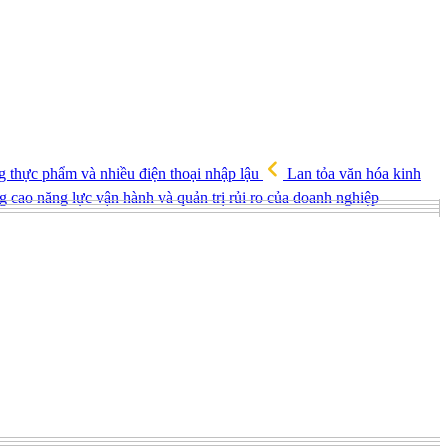
g thực phẩm và nhiều điện thoại nhập lậu
Lan tỏa văn hóa kinh
g cao năng lực vận hành và quản trị rủi ro của doanh nghiệp