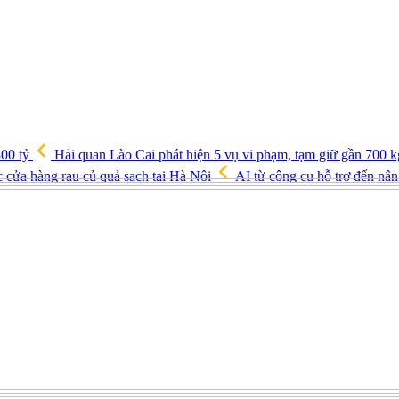
800 tỷ
Hải quan Lào Cai phát hiện 5 vụ vi phạm, tạm giữ gần 700 k
c cửa hàng rau củ quả sạch tại Hà Nội
AI từ công cụ hỗ trợ đến nân