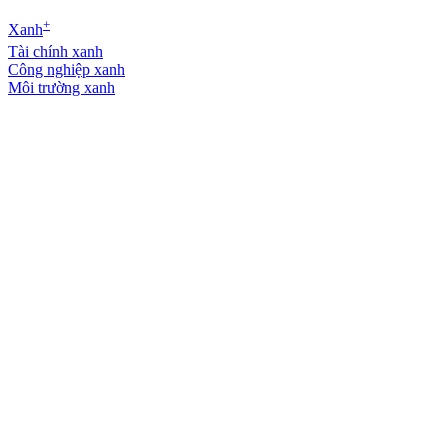
+
Xanh
Tài chính xanh
Công nghiệp xanh
Môi trường xanh