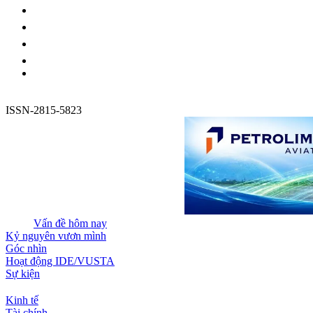
ISSN-2815-5823
Vấn đề hôm nay
Kỷ nguyên vươn mình
Góc nhìn
Hoạt động IDE/VUSTA
Sự kiện
Kinh tế
Tài chính