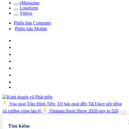
e
Magazine
Long
f
orm
Video
s
Phiên bản Computer
Phiên bản Mobile
Vua quạt Trần Đình Tiệp: Từ bán quạt đến TikToker nổi tiếng
và vướng vòng lao lý
Vietnam Sport Show 2026 quy tụ 520
gian hàng, thúc đẩy kết nối ngành thể thao Việt Nam với thế giới
Thiết kế kiến trúc biểu tượng của Newtown Diamond được vinh
Tìm kiếm