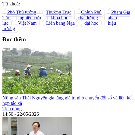
Từ khoá:
Phó Thủ tướng
Thường Trực
Chính Phủ
Phạm Gia
Túc
nghiên cứu
khoa học
chất lượng
nhân
lực
Việt Nam
Liên bang Nga
đại học
hiệu
trưởng
Đọc thêm
Nông sản Thái Nguyên gia tăng giá trị nhờ chuyển đổi số và liên kết
hợp tác xã
Tiêu dùng
14:50 - 22/05/2026