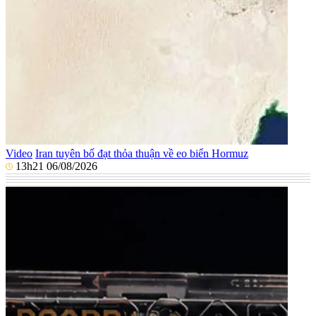
Video
Iran tuyên bố đạt thỏa thuận về eo biển Hormuz
13h21 06/08/2026