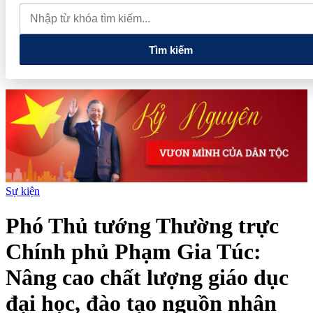
danh tại Dot Property Awards 2026
Huấn Hoa Hồng không chỉ
nổi trên mạng xã hội, còn là chủ tịch và góp vốn ở nhiều doanh
nghiệp
Nhận định chứng khoán tuần 3-7/8: VN-Index hướng
mốc 1.800 điểm, dòng tiền chờ cú hích từ nâng hạng FTSE
Tìm kiếm
Sự kiện
Phó Thủ tướng Thường trực
Chính phủ Phạm Gia Túc:
Nâng cao chất lượng giáo dục
đại học, đào tạo nguồn nhân