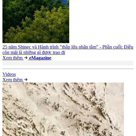
25 năm Shinec và Hành trình "thắp lửa nhân tâm" - Phần cuối: Điều
còn mãi là những gì được trao đi
Xem thêm
e
Magazine
Video
s
Xem thêm