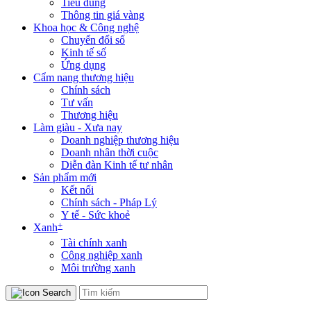
Tiêu dùng
Thông tin giá vàng
Khoa học & Công nghệ
Chuyển đổi số
Kinh tế số
Ứng dụng
Cẩm nang thương hiệu
Chính sách
Tư vấn
Thương hiệu
Làm giàu - Xưa nay
Doanh nghiệp thương hiệu
Doanh nhân thời cuộc
Diễn đàn Kinh tế tư nhân
Sản phẩm mới
Kết nối
Chính sách - Pháp Lý
Y tế - Sức khoẻ
+
Xanh
Tài chính xanh
Công nghiệp xanh
Môi trường xanh