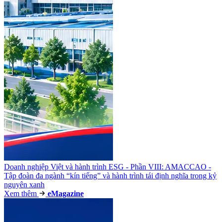
Doanh nghiệp Việt và hành trình ESG - Phần VIII: AMACCAO -
Tập đoàn đa ngành “kín tiếng” và hành trình tái định nghĩa trong kỷ
nguyên xanh
Xem thêm
e
Magazine