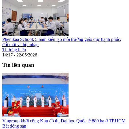
Phenikaa School: 5 năm kiến tạo môi trường giáo dục hạnh phúc,
đổi mới và hội nhập
Thương hiệu
14:17 - 22/05/2026
Tin liên quan
Vingroup khởi công Khu đô thị Đại học Quốc tế 880 ha ở TP.HCM
Bất động sản