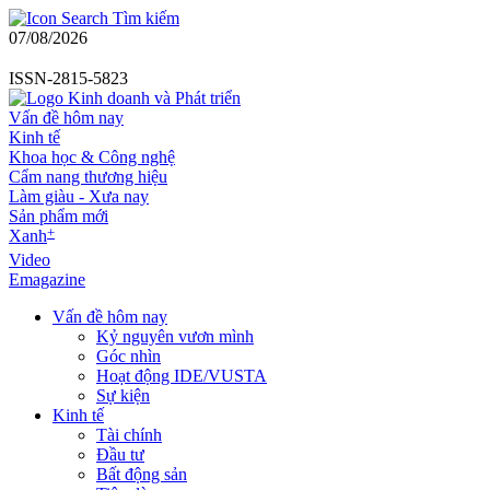
Tìm kiếm
07/08/2026
ISSN-2815-5823
Vấn đề hôm nay
Kinh tế
Khoa học & Công nghệ
Cẩm nang thương hiệu
Làm giàu - Xưa nay
Sản phẩm mới
+
Xanh
Video
Emagazine
Vấn đề hôm nay
Kỷ nguyên vươn mình
Góc nhìn
Hoạt động IDE/VUSTA
Sự kiện
Kinh tế
Tài chính
Đầu tư
Bất động sản