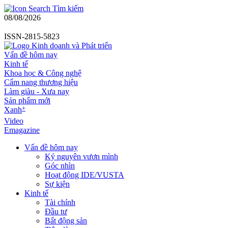
Tìm kiếm
08/08/2026
ISSN-2815-5823
Vấn đề hôm nay
Kinh tế
Khoa học & Công nghệ
Cẩm nang thương hiệu
Làm giàu - Xưa nay
Sản phẩm mới
+
Xanh
Video
Emagazine
Vấn đề hôm nay
Kỷ nguyên vươn mình
Góc nhìn
Hoạt động IDE/VUSTA
Sự kiện
Kinh tế
Tài chính
Đầu tư
Bất động sản