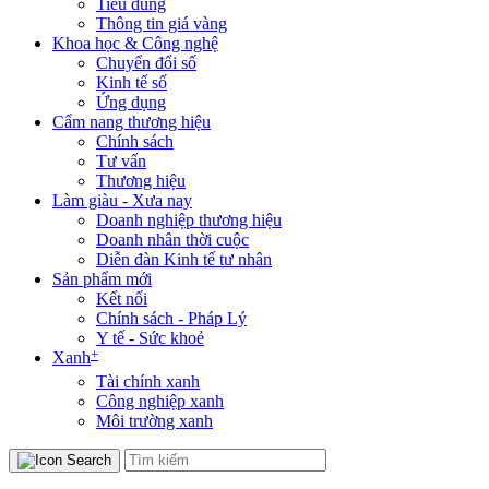
Tiêu dùng
Thông tin giá vàng
Khoa học & Công nghệ
Chuyển đổi số
Kinh tế số
Ứng dụng
Cẩm nang thương hiệu
Chính sách
Tư vấn
Thương hiệu
Làm giàu - Xưa nay
Doanh nghiệp thương hiệu
Doanh nhân thời cuộc
Diễn đàn Kinh tế tư nhân
Sản phẩm mới
Kết nối
Chính sách - Pháp Lý
Y tế - Sức khoẻ
+
Xanh
Tài chính xanh
Công nghiệp xanh
Môi trường xanh