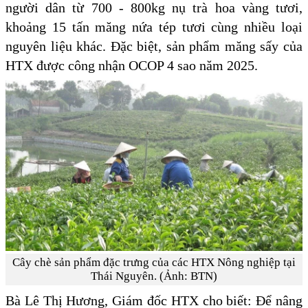
người dân từ 700 - 800kg nụ trà hoa vàng tươi,
khoảng 15 tấn măng nứa tép tươi cùng nhiều loại
nguyên liệu khác. Đặc biệt, sản phẩm măng sấy của
HTX được công nhận OCOP 4 sao năm 2025.
Cây chè sản phẩm đặc trưng của các HTX Nông nghiệp tại
Thái Nguyên. (Ảnh: BTN)
Bà Lê Thị Hương, Giám đốc HTX cho biết: Để nâng