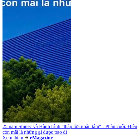
25 năm Shinec và Hành trình "thắp lửa nhân tâm" - Phần cuối: Điều
còn mãi là những gì được trao đi
Xem thêm
e
Magazine