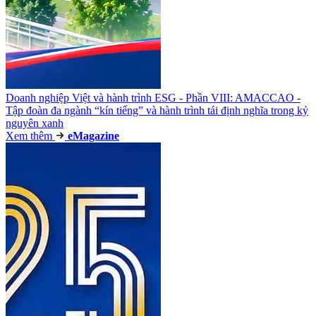
Doanh nghiệp Việt và hành trình ESG - Phần VIII: AMACCAO -
Tập đoàn đa ngành “kín tiếng” và hành trình tái định nghĩa trong kỷ
nguyên xanh
Xem thêm
e
Magazine