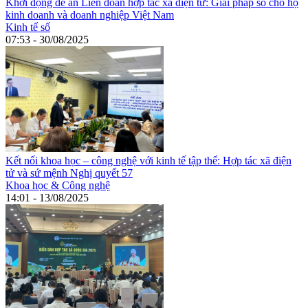
Khởi động đề án Liên đoàn hợp tác xã điện tử: Giải pháp số cho hộ
kinh doanh và doanh nghiệp Việt Nam
Kinh tế số
07:53 - 30/08/2025
Kết nối khoa học – công nghệ với kinh tế tập thể: Hợp tác xã điện
tử và sứ mệnh Nghị quyết 57
Khoa học & Công nghệ
14:01 - 13/08/2025