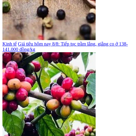
Kinh tế
Giá tiêu hôm nay 8/8: Tiếp tục trầm lắng, giằng co ở 138-
141.000 đồng/kg