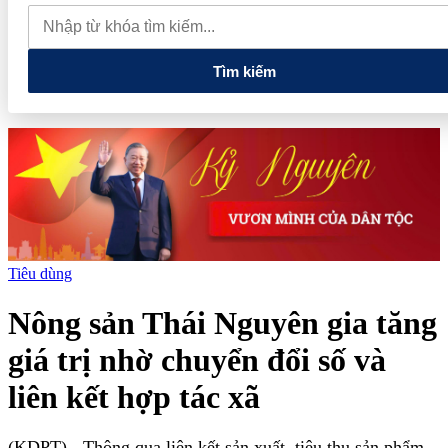
lao dốc mất mốc 100.000 đồng/kg
Chính phủ kiến tạo hệ sinh
thái phát triển, nâng tầm kinh tế tư nhân
Tìm kiếm
Tiêu dùng
Nông sản Thái Nguyên gia tăng
giá trị nhờ chuyển đổi số và
liên kết hợp tác xã
(KDPT)
- Thông qua liên kết sản xuất, tiêu thụ sản phẩm