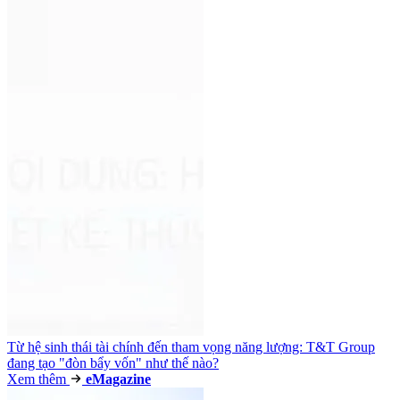
Từ hệ sinh thái tài chính đến tham vọng năng lượng: T&T Group
đang tạo "đòn bẩy vốn" như thế nào?
Xem thêm
e
Magazine