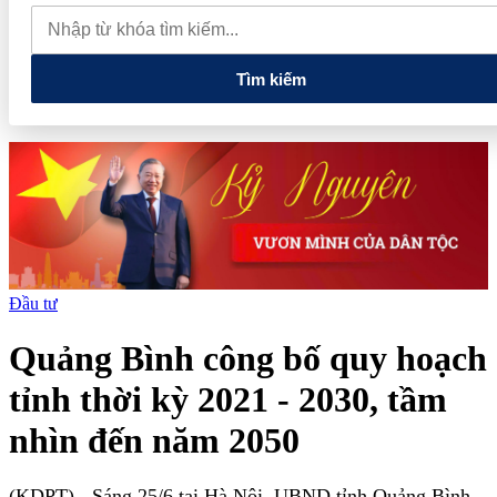
quan đến lĩnh vực tài chính, ngân hàng
Xử lý đến cùng các
vướng mắc, không đẩy doanh nghiệp đi vòng
Tìm kiếm
Đầu tư
Quảng Bình công bố quy hoạch
tỉnh thời kỳ 2021 - 2030, tầm
nhìn đến năm 2050
(KDPT)
- Sáng 25/6 tại Hà Nội, UBND tỉnh Quảng Bình