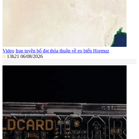
Video
Iran tuyên bố đạt thỏa thuận về eo biển Hormuz
13h21 06/08/2026