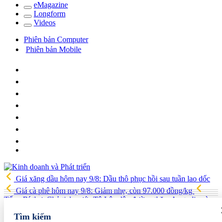
e
Magazine
Long
f
orm
Video
s
Phiên bản Computer
Phiên bản Mobile
Giá xăng dầu hôm nay 9/8: Dầu thô phục hồi sau tuần lao dốc
Giá cà phê hôm nay 9/8: Giảm nhẹ, còn 97.000 đồng/kg
Tổng Bí thư, Chủ tịch nước Tô Lâm lên đường thăm Australia và
New Zealand
Quốc hội tiếp tục thảo luận về hai dự án luật liên
Tìm kiếm