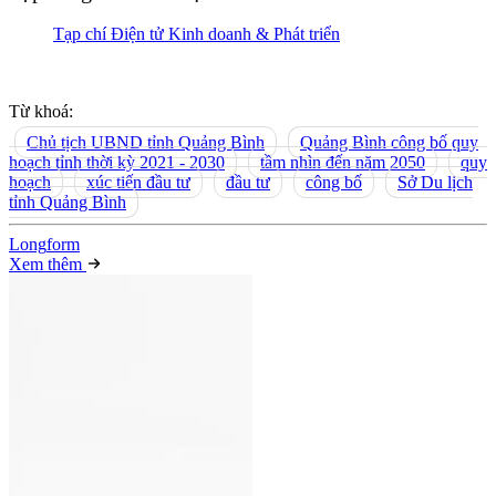
Tạp chí Điện tử Kinh doanh & Phát triển
Từ khoá:
Chủ tịch UBND tỉnh Quảng Bình
Quảng Bình công bố quy
hoạch tỉnh thời kỳ 2021 - 2030
tầm nhìn đến năm 2050
quy
hoạch
xúc tiến đầu tư
đầu tư
công bố
Sở Du lịch
tỉnh Quảng Bình
Long
f
orm
Xem thêm