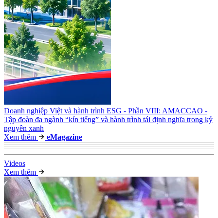
Doanh nghiệp Việt và hành trình ESG - Phần VIII: AMACCAO -
Tập đoàn đa ngành “kín tiếng” và hành trình tái định nghĩa trong kỷ
nguyên xanh
Xem thêm
e
Magazine
Video
s
Xem thêm