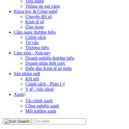
Tiêu dùng
Thông tin giá vàng
Khoa học & Công nghệ
Chuyển đổi số
Kinh tế số
Ứng dụng
Cẩm nang thương hiệu
Chính sách
Tư vấn
Thương hiệu
Làm giàu - Xưa nay
Doanh nghiệp thương hiệu
Doanh nhân thời cuộc
Diễn đàn Kinh tế tư nhân
Sản phẩm mới
Kết nối
Chính sách - Pháp Lý
Y tế - Sức khoẻ
+
Xanh
Tài chính xanh
Công nghiệp xanh
Môi trường xanh