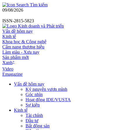
Tìm kiếm
09/08/2026
ISSN-2815-5823
Vấn đề hôm nay
Kinh tế
Khoa học & Công nghệ
Cẩm nang thương hiệu
Làm giàu - Xưa nay
Sản phẩm mới
+
Xanh
Video
Emagazine
Vấn đề hôm nay
Kỷ nguyên vươn mình
Góc nhìn
Hoạt động IDE/VUSTA
Sự kiện
Kinh tế
Tài chính
Đầu tư
Bất động sản