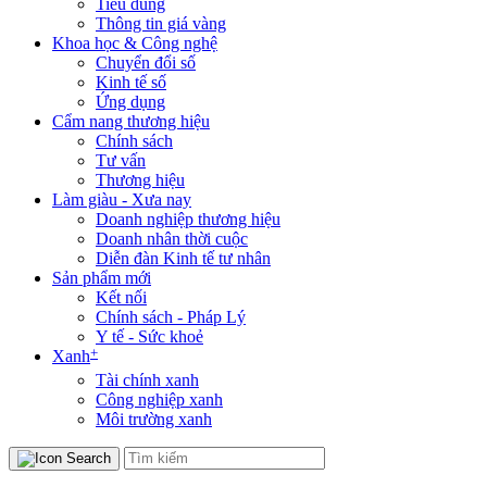
Tiêu dùng
Thông tin giá vàng
Khoa học & Công nghệ
Chuyển đổi số
Kinh tế số
Ứng dụng
Cẩm nang thương hiệu
Chính sách
Tư vấn
Thương hiệu
Làm giàu - Xưa nay
Doanh nghiệp thương hiệu
Doanh nhân thời cuộc
Diễn đàn Kinh tế tư nhân
Sản phẩm mới
Kết nối
Chính sách - Pháp Lý
Y tế - Sức khoẻ
+
Xanh
Tài chính xanh
Công nghiệp xanh
Môi trường xanh