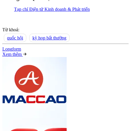
Tạp chí Điện tử Kinh doanh & Phát triển
Từ khoá:
quốc hội
kỳ họp bất thường
Long
f
orm
Xem thêm