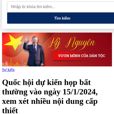
chỉ các cửa hàng rau củ quả sạch tại Hà Nội
AI từ công cụ hỗ
trợ đến nâng cao năng lực vận hành và quản trị rủi ro của doanh
nghiệp
Tìm kiếm
Sự kiện
Quốc hội dự kiến họp bất
thường vào ngày 15/1/2024,
xem xét nhiều nội dung cấp
thiết