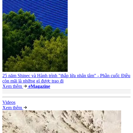
25 năm Shinec và Hành trình "thắp lửa nhân tâm" - Phần cuối: Điều
còn mãi là những gì được trao đi
Xem thêm
e
Magazine
Video
s
Xem thêm