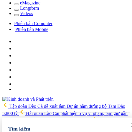
e
Magazine
Long
f
orm
Video
s
Phiên bản Computer
Phiên bản Mobile
Tập đoàn Đèo Cả đề xuất làm Dự án hầm đường bộ Tam Đảo
5.800 tỷ
Hải quan Lào Cai phát hiện 5 vụ vi phạm, tạm giữ gần
700 kg thực phẩm và nhiều điện thoại nhập lậu
Lan tỏa văn hóa
kinh doanh, tìm kiếm doanh nghiệp tiêu biểu trên toàn quốc
Địa
Tìm kiếm