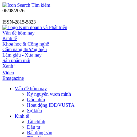
Tìm kiếm
06/08/2026
ISSN-2815-5823
Vấn đề hôm nay
Kinh tế
Khoa học & Công nghệ
Cẩm nang thương hiệu
Làm giàu - Xưa nay
Sản phẩm mới
+
Xanh
Video
Emagazine
Vấn đề hôm nay
Kỷ nguyên vươn mình
Góc nhìn
Hoạt động IDE/VUSTA
Sự kiện
Kinh tế
Tài chính
Đầu tư
Bất động sản