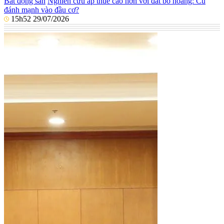
Bất động sản
Nghiên cứu áp thuế cao hơn với đất bỏ hoang: Cú
đánh mạnh vào đầu cơ?
15h52 29/07/2026