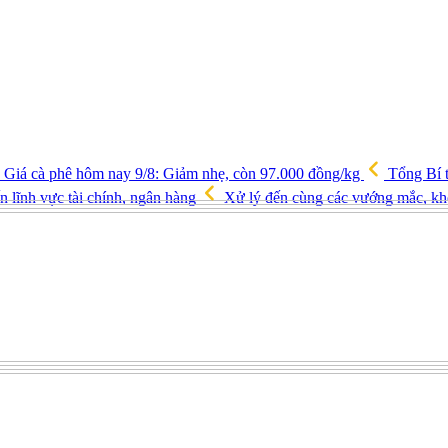
Giá cà phê hôm nay 9/8: Giảm nhẹ, còn 97.000 đồng/kg
Tổng Bí t
ến lĩnh vực tài chính, ngân hàng
Xử lý đến cùng các vướng mắc, kh