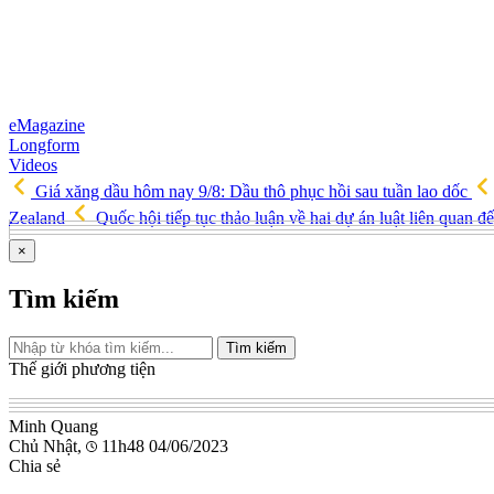
eMagazine
Longform
Videos
Giá xăng dầu hôm nay 9/8: Dầu thô phục hồi sau tuần lao dốc
Zealand
Quốc hội tiếp tục thảo luận về hai dự án luật liên quan đ
×
Tìm kiếm
Tìm kiếm
Thế giới phương tiện
Minh Quang
Chủ Nhật,
11h48 04/06/2023
Chia sẻ