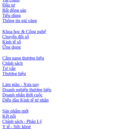
Đầu tư
Bất động sản
Tiêu dùng
Thông tin giá vàng
Khoa học & Công nghệ
Chuyển đổi số
Kinh tế số
Ứng dụng
Cẩm nang thương hiệu
Chính sách
Tư vấn
Thương hiệu
Làm giàu - Xưa nay
Doanh nghiệp thương hiệu
Doanh nhân thời cuộc
Diễn đàn Kinh tế tư nhân
Sản phẩm mới
Kết nối
Chính sách - Pháp Lý
Y tế - Sức khoẻ