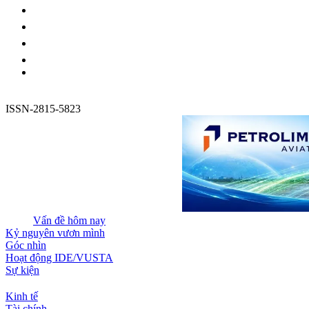
ISSN-2815-5823
Vấn đề hôm nay
Kỷ nguyên vươn mình
Góc nhìn
Hoạt động IDE/VUSTA
Sự kiện
Kinh tế
Tài chính