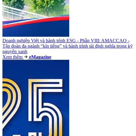
Doanh nghiệp Việt và hành trình ESG - Phần VIII: AMACCAO -
Tập đoàn đa ngành “kín tiếng” và hành trình tái định nghĩa trong kỷ
nguyên xanh
Xem thêm
e
Magazine