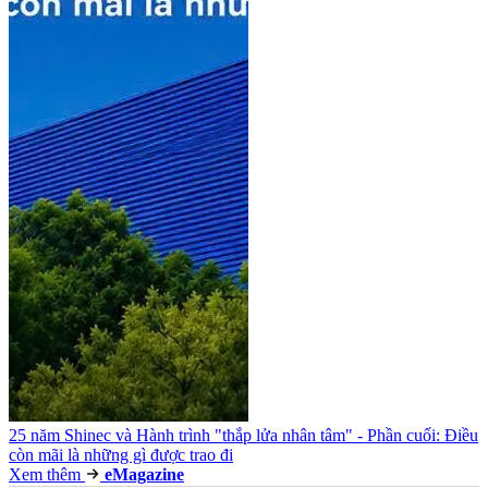
25 năm Shinec và Hành trình "thắp lửa nhân tâm" - Phần cuối: Điều
còn mãi là những gì được trao đi
Xem thêm
e
Magazine