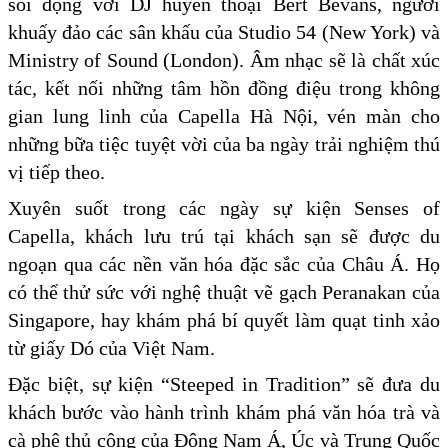
sôi động với DJ huyền thoại Bert Bevans, người
khuấy đảo các sân khấu của Studio 54 (New York) và
Ministry of Sound (London). Âm nhạc sẽ là chất xúc
tác, kết nối những tâm hồn đồng điệu trong không
gian lung linh của Capella Hà Nội, vén màn cho
những bữa tiệc tuyệt vời của ba ngày trải nghiệm thú
vị tiếp theo.
Xuyên suốt trong các ngày sự kiện Senses of
Capella, khách lưu trú tại khách sạn sẽ được du
ngoạn qua các nền văn hóa đặc sắc của Châu Á. Họ
có thể thử sức với nghệ thuật vẽ gạch Peranakan của
Singapore, hay khám phá bí quyết làm quạt tinh xảo
từ giấy Dó của Việt Nam.
Đặc biệt, sự kiện “Steeped in Tradition” sẽ đưa du
khách bước vào hành trình khám phá văn hóa trà và
cà phê thủ công của Đông Nam Á, Úc và Trung Quốc