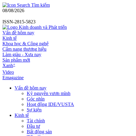
Tìm kiếm
08/08/2026
ISSN-2815-5823
Vấn đề hôm nay
Kinh tế
Khoa học & Công nghệ
Cẩm nang thương hiệu
Làm giàu - Xưa nay
Sản phẩm mới
+
Xanh
Video
Emagazine
Vấn đề hôm nay
Kỷ nguyên vươn mình
Góc nhìn
Hoạt động IDE/VUSTA
Sự kiện
Kinh tế
Tài chính
Đầu tư
Bất động sản