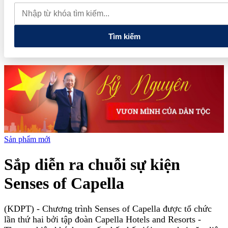
lao dốc mất mốc 100.000 đồng/kg
Chính phủ kiến tạo hệ sinh
thái phát triển, nâng tầm kinh tế tư nhân
Tìm kiếm
Sản phẩm mới
Sắp diễn ra chuỗi sự kiện
Senses of Capella
(KDPT)
- Chương trình Senses of Capella được tổ chức
lần thứ hai bởi tập đoàn Capella Hotels and Resorts -