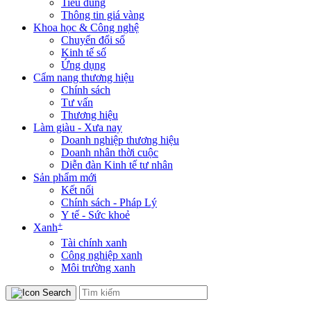
Tiêu dùng
Thông tin giá vàng
Khoa học & Công nghệ
Chuyển đổi số
Kinh tế số
Ứng dụng
Cẩm nang thương hiệu
Chính sách
Tư vấn
Thương hiệu
Làm giàu - Xưa nay
Doanh nghiệp thương hiệu
Doanh nhân thời cuộc
Diễn đàn Kinh tế tư nhân
Sản phẩm mới
Kết nối
Chính sách - Pháp Lý
Y tế - Sức khoẻ
+
Xanh
Tài chính xanh
Công nghiệp xanh
Môi trường xanh