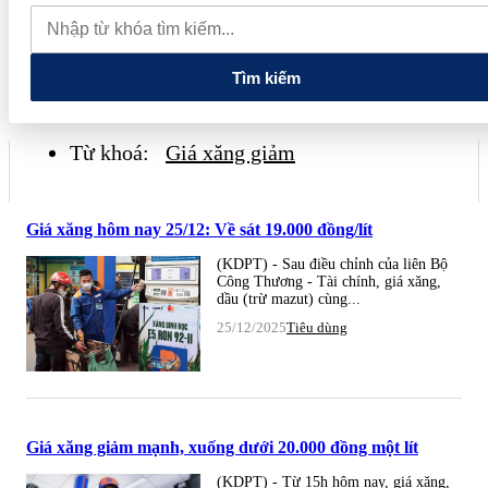
Việt Nam tuyển chọn đại diện dự cuộc thi Sommelier vang Ý
cấp châu Á 2027
FTSE công bố danh mục nâng hạng: Cổ phiếu
nào sẽ là "thỏi nam châm" hút vốn ngoại sau ngày 21/8?
Tìm kiếm
Từ khoá:
Giá xăng giảm
Giá xăng hôm nay 25/12: Về sát 19.000 đồng/lít
(KDPT) - Sau điều chỉnh của liên Bộ
Công Thương - Tài chính, giá xăng,
dầu (trừ mazut) cùng...
25/12/2025
Tiêu dùng
Giá xăng giảm mạnh, xuống dưới 20.000 đồng một lít
(KDPT) - Từ 15h hôm nay, giá xăng,