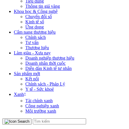
Tiêu dùng
Thông tin giá vàng
Khoa học & Công nghệ
Chuyển đổi số
Kinh tế số
Ứng dụng
Cẩm nang thương hiệu
Chính sách
Tư vấn
Thương hiệu
Làm giàu - Xưa nay
Doanh nghiệp thương hiệu
Doanh nhân thời cuộc
Diễn đàn Kinh tế tư nhân
Sản phẩm mới
Kết nối
Chính sách - Pháp Lý
Y tế - Sức khoẻ
+
Xanh
Tài chính xanh
Công nghiệp xanh
Môi trường xanh