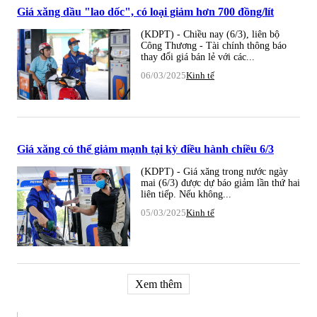
Giá xăng dầu "lao dốc", có loại giảm hơn 700 đồng/lít
(KDPT) - Chiều nay (6/3), liên bộ
Công Thương - Tài chính thông báo
thay đổi giá bán lẻ với các...
06/03/2025
Kinh tế
Giá xăng có thể giảm mạnh tại kỳ điều hành chiều 6/3
(KDPT) - Giá xăng trong nước ngày
mai (6/3) được dự báo giảm lần thứ hai
liên tiếp. Nếu không...
05/03/2025
Kinh tế
Xem thêm