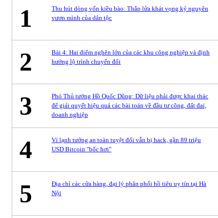
1
Thu hút dòng vốn kiều bào: Thắp lửa khát vọng kỷ nguyên
vươn mình của dân tộc
2
Bài 4: Hai điểm nghẽn lớn của các khu công nghiệp và định
hướng lộ trình chuyển đổi
3
Phó Thủ tướng Hồ Quốc Dũng: Dữ liệu phải được khai thác
để giải quyết hiệu quả các bài toán về đầu tư công, đất đai,
doanh nghiệp
4
Ví lạnh tưởng an toàn tuyệt đối vẫn bị hack, gần 89 triệu
USD Bitcoin "bốc hơi"
5
Địa chỉ các cửa hàng, đại lý phân phối hồ tiêu uy tín tại Hà
Nội