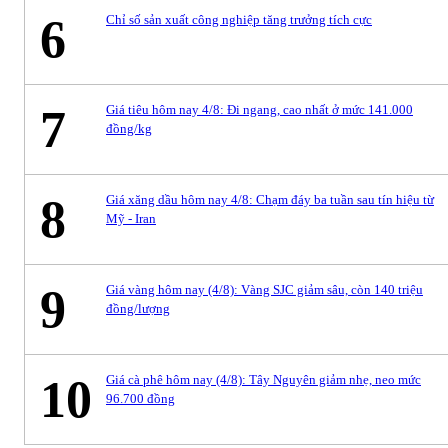
6
Chỉ số sản xuất công nghiệp tăng trưởng tích cực
7
Giá tiêu hôm nay 4/8: Đi ngang, cao nhất ở mức 141.000
đồng/kg
8
Giá xăng dầu hôm nay 4/8: Chạm đáy ba tuần sau tín hiệu từ
Mỹ - Iran
9
Giá vàng hôm nay (4/8): Vàng SJC giảm sâu, còn 140 triệu
đồng/lượng
10
Giá cà phê hôm nay (4/8): Tây Nguyên giảm nhẹ, neo mức
96.700 đồng