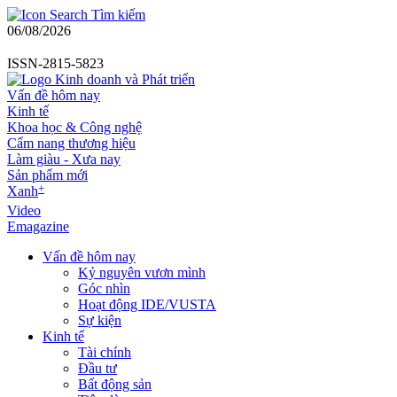
Tìm kiếm
06/08/2026
ISSN-2815-5823
Vấn đề hôm nay
Kinh tế
Khoa học & Công nghệ
Cẩm nang thương hiệu
Làm giàu - Xưa nay
Sản phẩm mới
+
Xanh
Video
Emagazine
Vấn đề hôm nay
Kỷ nguyên vươn mình
Góc nhìn
Hoạt động IDE/VUSTA
Sự kiện
Kinh tế
Tài chính
Đầu tư
Bất động sản