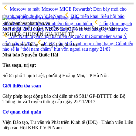
Moscow ra mắt 'Moscow MICE Rewards': Đòn bẩy mới cho
doanh nghiệp du lịch Việt Nam
BIC triển khai 'Siêu hội bảo
kinhdoanhvaphattrien.vn
hiểm 8.8', ưu đãi lớn trên nhiều dòng bảo hiểm
Tổng kim ngạch
NƠI KẾT NỐI CỦA NHỮNG DOANH NHÂN, DOANH
xuất nhập khẩu tháng 7/2026 tăng 33% so với cùng kỳ năm trước
NGHIỆP, CHUYÊN GIA KINH TẾ
Việt Nam tuyển chọn đại diện dự cuộc thi Sommelier vang Ý
cấp châu Á 2027
FTSE công bố danh mục nâng hạng: Cổ phiếu
Chủ tịch Hội đồng biên tập (phụ trách):
nào sẽ là "thỏi nam châm" hút vốn ngoại sau ngày 21/8?
Nhà báo Nguyễn Quốc Hải
Tòa soạn, trị sự:
Số 65 phố Thịnh Liệt, phường Hoàng Mai, TP Hà Nội.
Giới thiệu tòa soạn
Giấy phép hoạt động báo chí điện tử số 581/ GP-BTTTT do Bộ
Thông tin và Truyền thông cấp ngày 22/11/2017
Cơ quan chủ quản
Viện Đào tạo, Tư vấn và Phát triển Kinh tế (IDE) - Thành viên Liên
hiệp các Hội KHKT Việt Nam