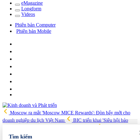
e
Magazine
Long
f
orm
Video
s
Phiên bản Computer
Phiên bản Mobile
Moscow ra mắt 'Moscow MICE Rewards': Đòn bẩy mới cho
doanh nghiệp du lịch Việt Nam
BIC triển khai 'Siêu hội bảo
hiểm 8.8', ưu đãi lớn trên nhiều dòng bảo hiểm
Tổng kim ngạch
xuất nhập khẩu tháng 7/2026 tăng 33% so với cùng kỳ năm trước
Tìm kiếm