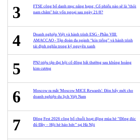
3
FTSE công bố danh mục nâng hạng: Cổ phiếu nào sẽ là "thỏi
nam châm" hút vốn ngoại sau ngày 21/8?
4
Doanh nghiệp Việt và hành trình ESG - Phần VIII:
AMACCAO - Tập đoàn đa ngành “kín tiếng” và hành trình
tái định nghĩa trong kỷ nguyên xanh
5
PNJ triệu tập đại hội cổ đông bất thường sau khủng hoảng
kim cương
6
Moscow ra mắt 'Moscow MICE Rewards': Đòn bẩy mới cho
doanh nghiệp du lịch Việt Nam
7
Đông Fest 2026 công bố chuỗi hoạt động mùa hè “Đông đúc
đủ Đầy – Hội hè háo hức” tại Hà Nội