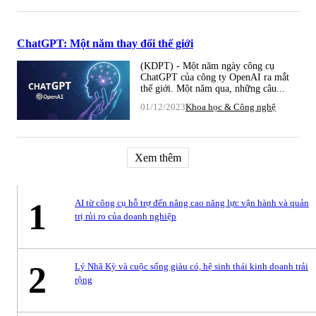
ChatGPT: Một năm thay đổi thế giới
(KDPT) - Một năm ngày công cụ
ChatGPT của công ty OpenAI ra mắt
thế giới. Một năm qua, những câu...
01/12/2023
Khoa học & Công nghệ
Xem thêm
1
AI từ công cụ hỗ trợ đến nâng cao năng lực vận hành và quản
trị rủi ro của doanh nghiệp
2
Lý Nhã Kỳ và cuộc sống giàu có, hệ sinh thái kinh doanh trải
rộng