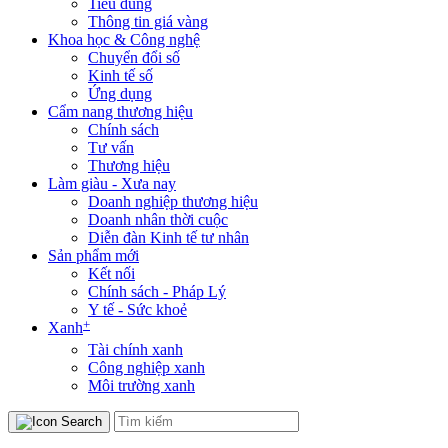
Tiêu dùng
Thông tin giá vàng
Khoa học & Công nghệ
Chuyển đổi số
Kinh tế số
Ứng dụng
Cẩm nang thương hiệu
Chính sách
Tư vấn
Thương hiệu
Làm giàu - Xưa nay
Doanh nghiệp thương hiệu
Doanh nhân thời cuộc
Diễn đàn Kinh tế tư nhân
Sản phẩm mới
Kết nối
Chính sách - Pháp Lý
Y tế - Sức khoẻ
+
Xanh
Tài chính xanh
Công nghiệp xanh
Môi trường xanh