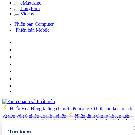
e
Magazine
Long
f
orm
Video
s
Phiên bản Computer
Phiên bản Mobile
Huấn Hoa Hồng không chỉ nổi trên mạng xã hội, còn là chủ tịch
và góp vốn ở nhiều doanh nghiệp
Nhận định chứng khoán tuần
3-7/8: VN-Index hướng mốc 1.800 điểm, dòng tiền chờ cú hích từ
nâng hạng FTSE
Grab bị Ủy ban Cạnh tranh Quốc gia xử phạt
Tìm kiếm