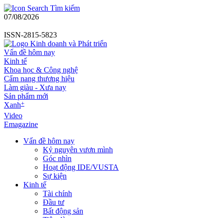
Tìm kiếm
07/08/2026
ISSN-2815-5823
Vấn đề hôm nay
Kinh tế
Khoa học & Công nghệ
Cẩm nang thương hiệu
Làm giàu - Xưa nay
Sản phẩm mới
+
Xanh
Video
Emagazine
Vấn đề hôm nay
Kỷ nguyên vươn mình
Góc nhìn
Hoạt động IDE/VUSTA
Sự kiện
Kinh tế
Tài chính
Đầu tư
Bất động sản