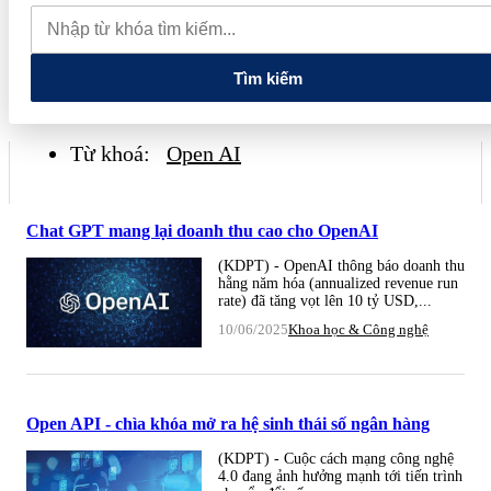
hơn 1,3 tỷ đồng
Tản văn: Về xứ hoa
Capital Square: Dấu ấn
khai mở chuẩn sống tích hợp được vinh danh tại Dot Property
Vietnam 2026
Tìm kiếm
Từ khoá:
Open AI
Chat GPT mang lại doanh thu cao cho OpenAI
(KDPT) - OpenAI thông báo doanh thu
hằng năm hóa (annualized revenue run
rate) đã tăng vọt lên 10 tỷ USD,...
10/06/2025
Khoa học & Công nghệ
Open API - chìa khóa mở ra hệ sinh thái số ngân hàng
(KDPT) - Cuộc cách mạng công nghệ
4.0 đang ảnh hưởng mạnh tới tiến trình