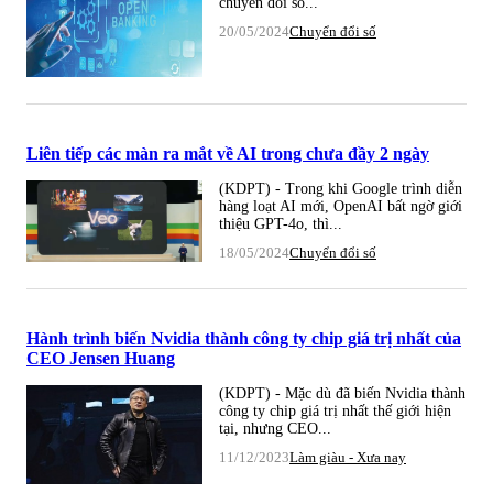
chuyển đổi số...
20/05/2024
Chuyển đổi số
Liên tiếp các màn ra mắt về AI trong chưa đầy 2 ngày
(KDPT) - Trong khi Google trình diễn
hàng loạt AI mới, OpenAI bất ngờ giới
thiệu GPT-4o, thì...
18/05/2024
Chuyển đổi số
Hành trình biến Nvidia thành công ty chip giá trị nhất của
CEO Jensen Huang
(KDPT) - Mặc dù đã biến Nvidia thành
công ty chip giá trị nhất thế giới hiện
tại, nhưng CEO...
11/12/2023
Làm giàu - Xưa nay