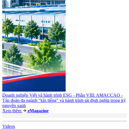
Doanh nghiệp Việt và hành trình ESG - Phần VIII: AMACCAO -
Tập đoàn đa ngành “kín tiếng” và hành trình tái định nghĩa trong kỷ
nguyên xanh
Xem thêm
e
Magazine
Video
s