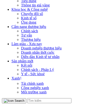
Tiêu dùng
Thông tin giá vàng
Khoa học & Công nghệ
Chuyển đổi số
Kinh tế số
Ứng dụng
Cẩm nang thương hiệu
Chính sách
Tư vấn
Thương hiệu
Làm giàu - Xưa nay
Doanh nghiệp thương hiệu
Doanh nhân thời cuộc
Diễn đàn Kinh tế tư nhân
Sản phẩm mới
Kết nối
Chính sách - Pháp Lý
Y tế - Sức khoẻ
+
Xanh
Tài chính xanh
Công nghiệp xanh
Môi trường xanh