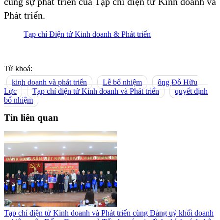
cùng sự phát triển của Tạp chí điện tử Kinh doanh và
Phát triển.
Tạp chí Điện tử Kinh doanh & Phát triển
Từ khoá:
kinh doanh và phát triển
Lễ bổ nhiệm
ông Đỗ Hữu
Lực
Tạp chí điện tử Kinh doanh và Phát triển
quyết định
bổ nhiệm
Tin liên quan
Tạp chí điện tử Kinh doanh và Phát triển cùng Đảng uỷ khối doanh