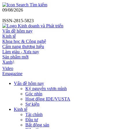
Tìm kiếm
09/08/2026
ISSN-2815-5823
Vấn đề hôm nay
Kinh tế
Khoa học & Công nghệ
Cẩm nang thương hiệu
Làm giàu - Xưa nay
Sản phẩm mới
+
Xanh
Video
Emagazine
Vấn đề hôm nay
Kỷ nguyên vươn mình
Góc nhìn
Hoạt động IDE/VUSTA
Sự kiện
Kinh tế
Tài chính
Đầu tư
Bất động sản