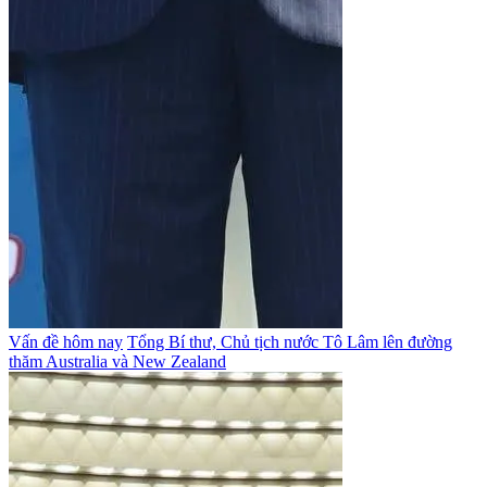
Vấn đề hôm nay
Tổng Bí thư, Chủ tịch nước Tô Lâm lên đường
thăm Australia và New Zealand