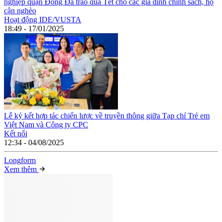
nghiệp quận Đống Đa trao quà Tết cho các gia đình chính sách, hộ
cận nghèo
Hoạt động IDE/VUSTA
18:49 - 17/01/2025
Lễ ký kết hợp tác chiến lược về truyền thông giữa Tạp chí Trẻ em
Việt Nam và Công ty CPC
Kết nối
12:34 - 04/08/2025
Long
f
orm
Xem thêm