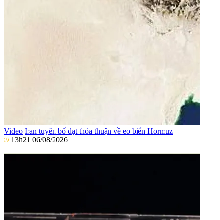
Video
Iran tuyên bố đạt thỏa thuận về eo biển Hormuz
13h21 06/08/2026