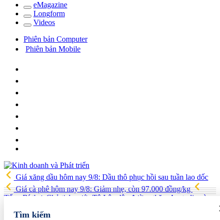
e
Magazine
Long
f
orm
Video
s
Phiên bản Computer
Phiên bản Mobile
Giá xăng dầu hôm nay 9/8: Dầu thô phục hồi sau tuần lao dốc
Giá cà phê hôm nay 9/8: Giảm nhẹ, còn 97.000 đồng/kg
Tổng Bí thư, Chủ tịch nước Tô Lâm lên đường thăm Australia và
New Zealand
Quốc hội tiếp tục thảo luận về hai dự án luật liên
Tìm kiếm