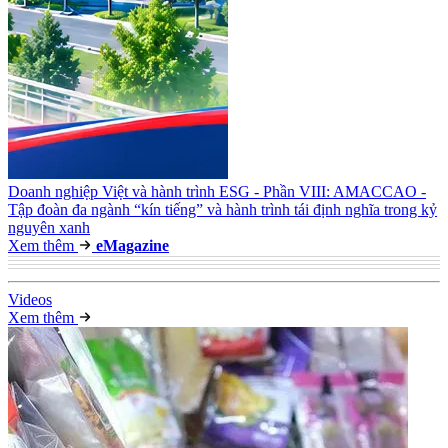
Doanh nghiệp Việt và hành trình ESG - Phần VIII: AMACCAO -
Tập đoàn đa ngành “kín tiếng” và hành trình tái định nghĩa trong kỷ
nguyên xanh
Xem thêm
e
Magazine
Video
s
Xem thêm