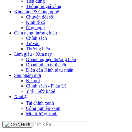
Tiêu dùng
Thông tin giá vàng
Khoa học & Công nghệ
Chuyển đổi số
Kinh tế số
Ứng dụng
Cẩm nang thương hiệu
Chính sách
Tư vấn
Thương hiệu
Làm giàu - Xưa nay
Doanh nghiệp thương hiệu
Doanh nhân thời cuộc
Diễn đàn Kinh tế tư nhân
Sản phẩm mới
Kết nối
Chính sách - Pháp Lý
Y tế - Sức khoẻ
+
Xanh
Tài chính xanh
Công nghiệp xanh
Môi trường xanh