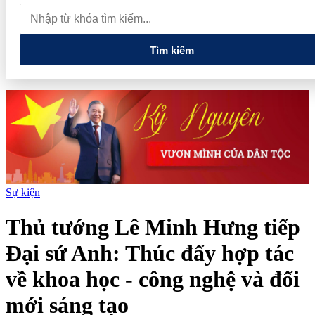
thăm Australia và New Zealand
Quốc hội tiếp tục thảo luận về
hai dự án luật liên quan đến lĩnh vực tài chính, ngân hàng
Tìm kiếm
Sự kiện
Thủ tướng Lê Minh Hưng tiếp
Đại sứ Anh: Thúc đẩy hợp tác
về khoa học - công nghệ và đổi
mới sáng tạo