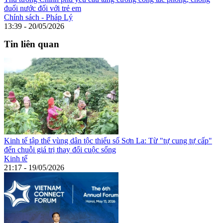
đuối nước đối với trẻ em
Chính sách - Pháp Lý
13:39 - 20/05/2026
Tin liên quan
Kinh tế tập thể vùng dân tộc thiểu số Sơn La: Từ "tự cung tự cấp"
đến chuỗi giá trị thay đổi cuộc sống
Kinh tế
21:17 - 19/05/2026