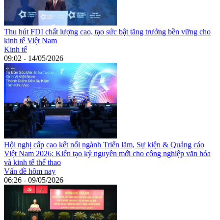
Thu hút FDI chất lượng cao, tạo sức bật tăng trưởng bền vững cho
kinh tế Việt Nam
Kinh tế
09:02 - 14/05/2026
Hội nghị cấp cao kết nối ngành Triển lãm, Sự kiện & Quảng cáo
Việt Nam 2026: Kiến tạo kỷ nguyên mới cho công nghiệp văn hóa
và kinh tế thể thao
Vấn đề hôm nay
06:26 - 09/05/2026