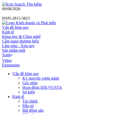
Tìm kiếm
09/08/2026
ISSN-2815-5823
Vấn đề hôm nay
Kinh tế
Khoa học & Công nghệ
Cẩm nang thương hiệu
Làm giàu - Xưa nay
Sản phẩm mới
+
Xanh
Video
Emagazine
Vấn đề hôm nay
Kỷ nguyên vươn mình
Góc nhìn
Hoạt động IDE/VUSTA
Sự kiện
Kinh tế
Tài chính
Đầu tư
Bất động sản