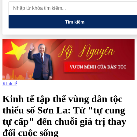
tiếng và vướng vòng lao lý
Vietnam Sport Show 2026 quy tụ
520 gian hàng, thúc đẩy kết nối ngành thể thao Việt Nam với thế
giới
Thiết kế kiến trúc biểu tượng của Newtown Diamond được
vinh danh tại Dot Property Awards 2026
Tìm kiếm
Kinh tế
Kinh tế tập thể vùng dân tộc
thiểu số Sơn La: Từ "tự cung
tự cấp" đến chuỗi giá trị thay
đổi cuộc sống