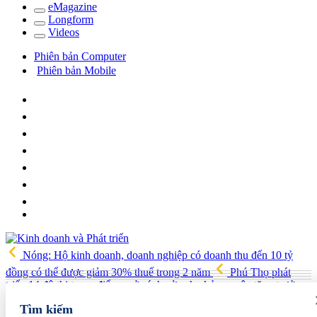
e
Magazine
Long
f
orm
Video
s
Phiên bản Computer
Phiên bản Mobile
Nóng: Hộ kinh doanh, doanh nghiệp có doanh thu đến 10 tỷ
đồng có thể được giảm 30% thuế trong 2 năm
Phú Thọ phát
triển 14 đô thị trọng điểm, mở cánh cửa cho kỷ nguyên tăng trưởng
mới
Vua quạt Trần Đình Tiệp: Từ bán quạt đến TikToker nổi
Tìm kiếm