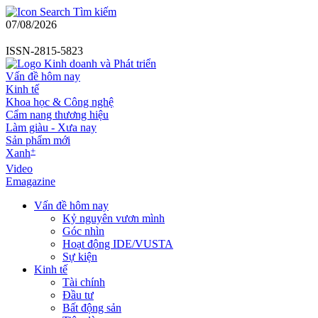
Tìm kiếm
07/08/2026
ISSN-2815-5823
Vấn đề hôm nay
Kinh tế
Khoa học & Công nghệ
Cẩm nang thương hiệu
Làm giàu - Xưa nay
Sản phẩm mới
+
Xanh
Video
Emagazine
Vấn đề hôm nay
Kỷ nguyên vươn mình
Góc nhìn
Hoạt động IDE/VUSTA
Sự kiện
Kinh tế
Tài chính
Đầu tư
Bất động sản