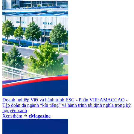
Doanh nghiệp Việt và hành trình ESG - Phần VIII: AMACCAO -
Tập đoàn đa ngành “kín tiếng” và hành trình tái định nghĩa trong kỷ
nguyên xanh
Xem thêm
e
Magazine