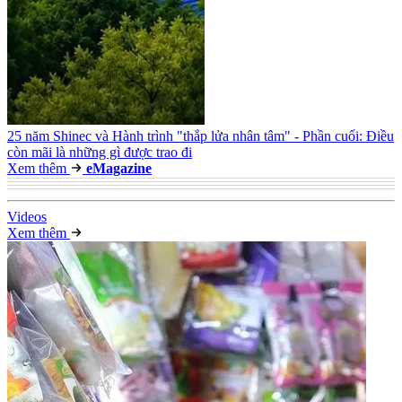
25 năm Shinec và Hành trình "thắp lửa nhân tâm" - Phần cuối: Điều
còn mãi là những gì được trao đi
Xem thêm
e
Magazine
Video
s
Xem thêm