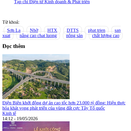
Tạp chí Điện tử Kinh doanh & Phát triển
Từ khoá:
Sơn La
Nhờ
HTX
DTTS
phat trien
san
xuat
nâng cao chat luong
nông sản
chất lượng cao
Đọc thêm
Điện Biên khởi động dự án cao tốc hơn 23.000 tỷ đồng: Hiện thực
hóa khát vọng phát triển của vùng đất cực Tây Tổ quốc
Kinh tế
14:12 - 19/05/2026