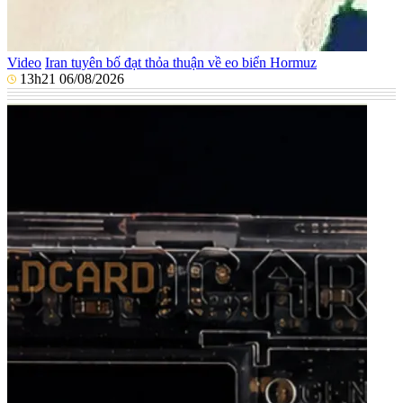
Video
Iran tuyên bố đạt thỏa thuận về eo biển Hormuz
13h21 06/08/2026