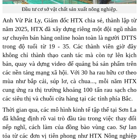
Đầu tư cơ sở vật chất sản xuất nông nghiệp.
Anh Vừ Pát Ly, Giám đốc HTX chia sẻ, thành lập từ
năm 2025, HTX đã xây dựng riêng một đội ngũ nhân
sự chuyên bán hàng online hoàn toàn là người DTTS
trong độ tuổi từ 19 - 35. Các thành viên giờ đây
không chỉ thành thạo canh tác mà còn tự lên kịch
bản, quay và dựng video để quảng bá sản phẩm trên
các nền tảng mạng xã hội. Với 30 ha rau hữu cơ theo
mùa như bắp cải, súp lơ, cà chua..., mỗi năm HTX
cung ứng ra thị trường khoảng 100 tấn rau sạch cho
các siêu thị và chuỗi cửa hàng tại các tỉnh phía Bắc.
Thời gian qua, các mô hình kinh tế tập thể tại Sơn La
đã khẳng định rõ vai trò đầu tàu trong việc thay đổi
nếp nghĩ, cách làm của đồng bào vùng cao. Sự lan
tỏa từ các đơn vị tiên phong như HTX Nông nghiệp