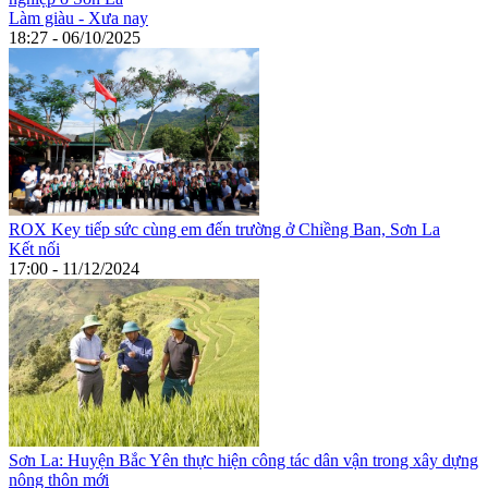
Làm giàu - Xưa nay
18:27 - 06/10/2025
ROX Key tiếp sức cùng em đến trường ở Chiềng Ban, Sơn La
Kết nối
17:00 - 11/12/2024
Sơn La: Huyện Bắc Yên thực hiện công tác dân vận trong xây dựng
nông thôn mới