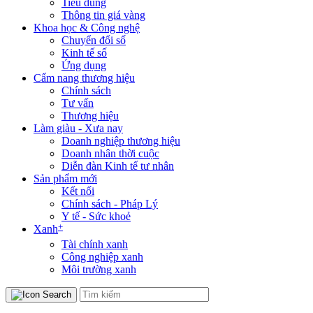
Tiêu dùng
Thông tin giá vàng
Khoa học & Công nghệ
Chuyển đổi số
Kinh tế số
Ứng dụng
Cẩm nang thương hiệu
Chính sách
Tư vấn
Thương hiệu
Làm giàu - Xưa nay
Doanh nghiệp thương hiệu
Doanh nhân thời cuộc
Diễn đàn Kinh tế tư nhân
Sản phẩm mới
Kết nối
Chính sách - Pháp Lý
Y tế - Sức khoẻ
+
Xanh
Tài chính xanh
Công nghiệp xanh
Môi trường xanh