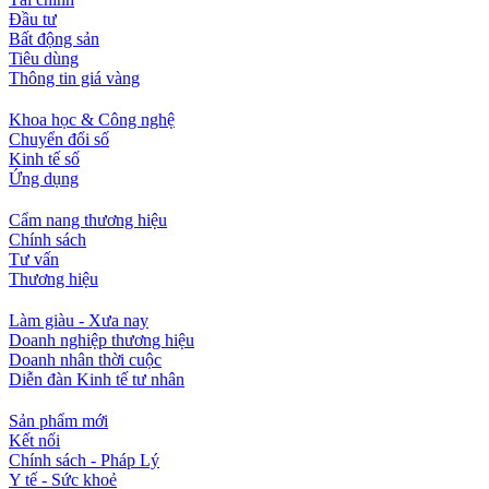
Đầu tư
Bất động sản
Tiêu dùng
Thông tin giá vàng
Khoa học & Công nghệ
Chuyển đổi số
Kinh tế số
Ứng dụng
Cẩm nang thương hiệu
Chính sách
Tư vấn
Thương hiệu
Làm giàu - Xưa nay
Doanh nghiệp thương hiệu
Doanh nhân thời cuộc
Diễn đàn Kinh tế tư nhân
Sản phẩm mới
Kết nối
Chính sách - Pháp Lý
Y tế - Sức khoẻ