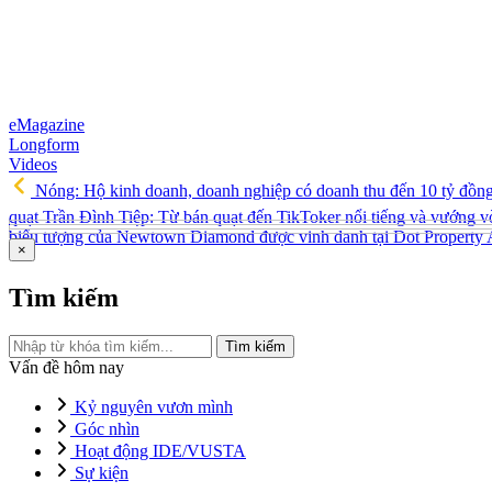
eMagazine
Longform
Videos
Nóng: Hộ kinh doanh, doanh nghiệp có doanh thu đến 10 tỷ đồn
quạt Trần Đình Tiệp: Từ bán quạt đến TikToker nổi tiếng và vướng v
biểu tượng của Newtown Diamond được vinh danh tại Dot Property
×
Tìm kiếm
Tìm kiếm
Vấn đề hôm nay
Kỷ nguyên vươn mình
Góc nhìn
Hoạt động IDE/VUSTA
Sự kiện