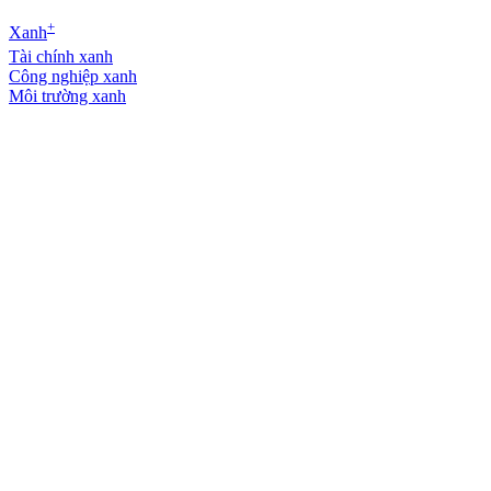
+
Xanh
Tài chính xanh
Công nghiệp xanh
Môi trường xanh