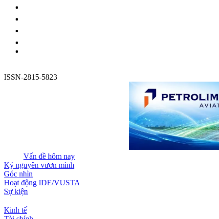
ISSN-2815-5823
Vấn đề hôm nay
Kỷ nguyên vươn mình
Góc nhìn
Hoạt động IDE/VUSTA
Sự kiện
Kinh tế
Tài chính