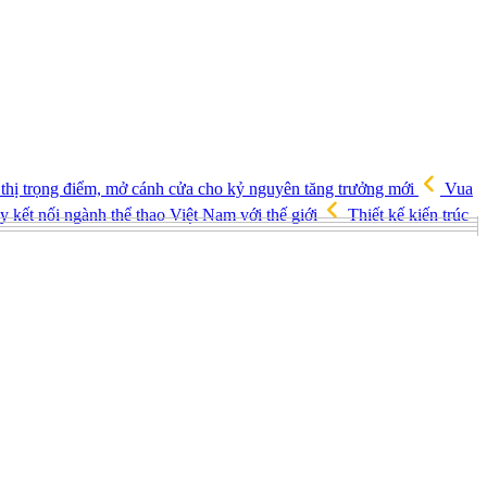
 thị trọng điểm, mở cánh cửa cho kỷ nguyên tăng trưởng mới
Vua
 kết nối ngành thể thao Việt Nam với thế giới
Thiết kế kiến trúc