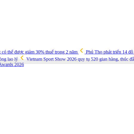
g có thể được giảm 30% thuế trong 2 năm
Phú Thọ phát triển 14 đô
òng lao lý
Vietnam Sport Show 2026 quy tụ 520 gian hàng, thúc đẩy
 Awards 2026