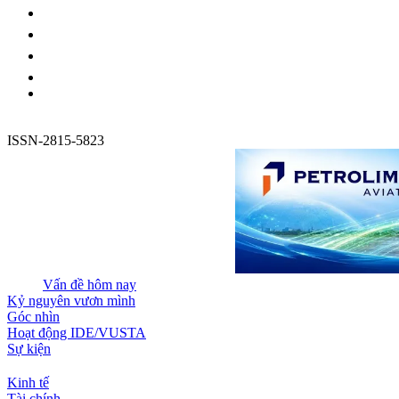
ISSN-2815-5823
Vấn đề hôm nay
Kỷ nguyên vươn mình
Góc nhìn
Hoạt động IDE/VUSTA
Sự kiện
Kinh tế
Tài chính