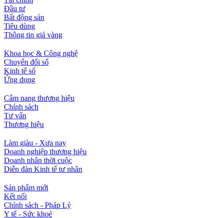
Đầu tư
Bất động sản
Tiêu dùng
Thông tin giá vàng
Khoa học & Công nghệ
Chuyển đổi số
Kinh tế số
Ứng dụng
Cẩm nang thương hiệu
Chính sách
Tư vấn
Thương hiệu
Làm giàu - Xưa nay
Doanh nghiệp thương hiệu
Doanh nhân thời cuộc
Diễn đàn Kinh tế tư nhân
Sản phẩm mới
Kết nối
Chính sách - Pháp Lý
Y tế - Sức khoẻ