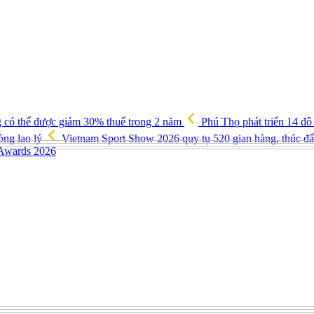
g có thể được giảm 30% thuế trong 2 năm
Phú Thọ phát triển 14 đô
òng lao lý
Vietnam Sport Show 2026 quy tụ 520 gian hàng, thúc đẩy
 Awards 2026