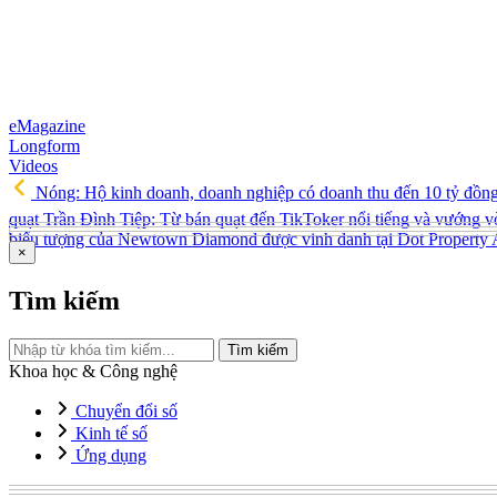
eMagazine
Longform
Videos
Nóng: Hộ kinh doanh, doanh nghiệp có doanh thu đến 10 tỷ đồn
quạt Trần Đình Tiệp: Từ bán quạt đến TikToker nổi tiếng và vướng v
biểu tượng của Newtown Diamond được vinh danh tại Dot Property
×
Tìm kiếm
Tìm kiếm
Khoa học & Công nghệ
Chuyển đổi số
Kinh tế số
Ứng dụng