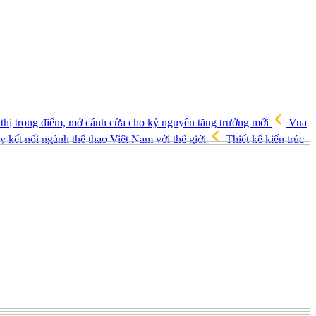
 thị trọng điểm, mở cánh cửa cho kỷ nguyên tăng trưởng mới
Vua
 kết nối ngành thể thao Việt Nam với thế giới
Thiết kế kiến trúc