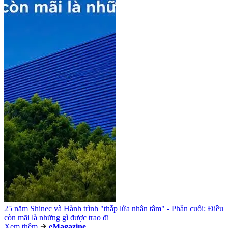
25 năm Shinec và Hành trình "thắp lửa nhân tâm" - Phần cuối: Điều
còn mãi là những gì được trao đi
Xem thêm
e
Magazine