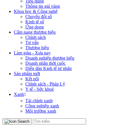
Tiêu dùng
Thông tin giá vàng
Khoa học & Công nghệ
Chuyển đổi số
Kinh tế số
Ứng dụng
Cẩm nang thương hiệu
Chính sách
Tư vấn
Thương hiệu
Làm giàu - Xưa nay
Doanh nghiệp thương hiệu
Doanh nhân thời cuộc
Diễn đàn Kinh tế tư nhân
Sản phẩm mới
Kết nối
Chính sách - Pháp Lý
Y tế - Sức khoẻ
+
Xanh
Tài chính xanh
Công nghiệp xanh
Môi trường xanh