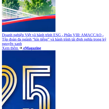
Doanh nghiệp Việt và hành trình ESG - Phần VIII: AMACCAO -
Tập đoàn đa ngành “kín tiếng” và hành trình tái định nghĩa trong kỷ
nguyên xanh
Xem thêm
e
Magazine