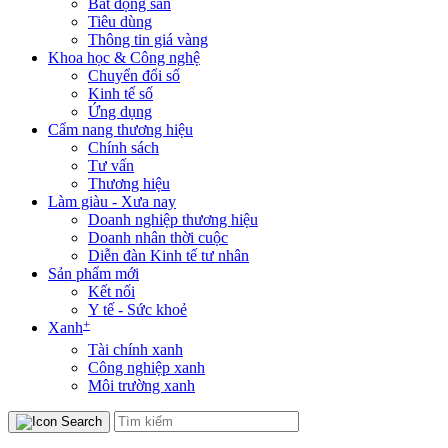
Bất động sản
Tiêu dùng
Thông tin giá vàng
Khoa học & Công nghệ
Chuyển đổi số
Kinh tế số
Ứng dụng
Cẩm nang thương hiệu
Chính sách
Tư vấn
Thương hiệu
Làm giàu - Xưa nay
Doanh nghiệp thương hiệu
Doanh nhân thời cuộc
Diễn đàn Kinh tế tư nhân
Sản phẩm mới
Kết nối
Y tế - Sức khoẻ
+
Xanh
Tài chính xanh
Công nghiệp xanh
Môi trường xanh