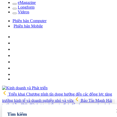
e
Magazine
Long
f
orm
Video
s
Phiên bản Computer
Phiên bản Mobile
Triển khai Chương trình tín dụng hướng đến các động lực tăng
trưởng kinh tế và doanh nghiệp nhỏ và vừa
Bảo Tín Mạnh Hải
trước thềm IPO: Từ thương hiệu gia đình đến tham vọng doanh thu
74.000 tỷ đồng
PVcomBank tăng trưởng lợi nhuận tích cực,
Tìm kiếm