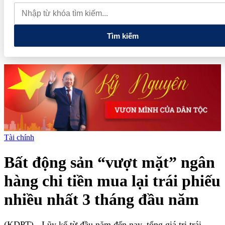
củng cố nền tảng tài chính
Việt Nam, Australia xây dựng, triển
khai chiến lược kết nối khoa học công nghệ và đổi mới sáng tạo tầm
nhìn dài hạn
5 chính sách lớn mở đường cho thị trường hàng
hóa phái sinh
Tìm kiếm
Tài chính
Bất động sản “vượt mặt” ngân
hàng chi tiền mua lại trái phiếu
nhiều nhất 3 tháng đầu năm
(KDPT)
- Lũy kế từ đầu năm đến nay, tổng giá trị trái