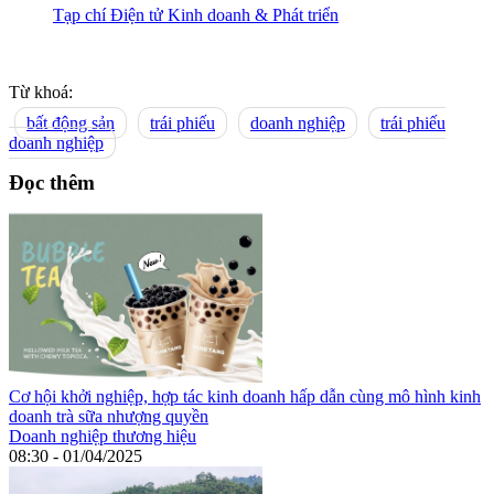
Tạp chí Điện tử Kinh doanh & Phát triển
Từ khoá:
bất động sản
trái phiếu
doanh nghiệp
trái phiếu
doanh nghiệp
Đọc thêm
Cơ hội khởi nghiệp, hợp tác kinh doanh hấp dẫn cùng mô hình kinh
doanh trà sữa nhượng quyền
Doanh nghiệp thương hiệu
08:30 - 01/04/2025