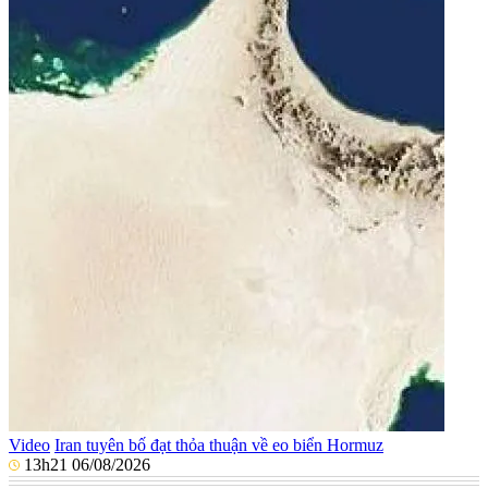
Video
Iran tuyên bố đạt thỏa thuận về eo biển Hormuz
13h21 06/08/2026