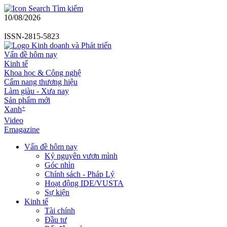
Tìm kiếm
10/08/2026
ISSN-2815-5823
Vấn đề hôm nay
Kinh tế
Khoa học & Công nghệ
Cẩm nang thương hiệu
Làm giàu - Xưa nay
Sản phẩm mới
+
Xanh
Video
Emagazine
Vấn đề hôm nay
Kỷ nguyên vươn mình
Góc nhìn
Chính sách - Pháp Lý
Hoạt động IDE/VUSTA
Sự kiện
Kinh tế
Tài chính
Đầu tư