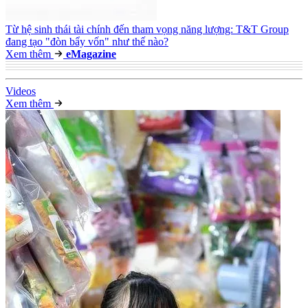
Từ hệ sinh thái tài chính đến tham vọng năng lượng: T&T Group
đang tạo "đòn bẩy vốn" như thế nào?
Xem thêm
e
Magazine
Video
s
Xem thêm