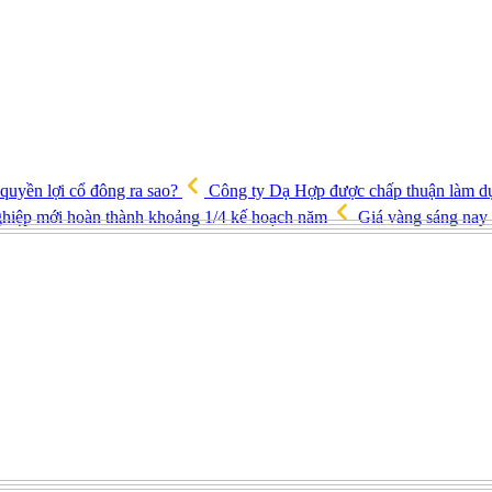
quyền lợi cổ đông ra sao?
Công ty Dạ Hợp được chấp thuận làm d
 nghiệp mới hoàn thành khoảng 1/4 kế hoạch năm
Giá vàng sáng nay 