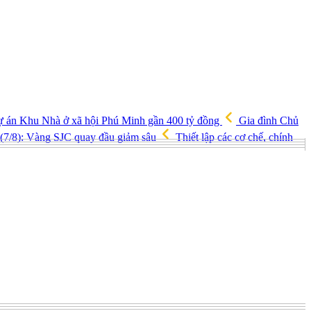
ự án Khu Nhà ở xã hội Phú Minh gần 400 tỷ đồng
Gia đình Chủ
(7/8): Vàng SJC quay đầu giảm sâu
Thiết lập các cơ chế, chính