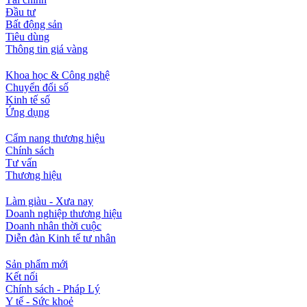
Đầu tư
Bất động sản
Tiêu dùng
Thông tin giá vàng
Khoa học & Công nghệ
Chuyển đổi số
Kinh tế số
Ứng dụng
Cẩm nang thương hiệu
Chính sách
Tư vấn
Thương hiệu
Làm giàu - Xưa nay
Doanh nghiệp thương hiệu
Doanh nhân thời cuộc
Diễn đàn Kinh tế tư nhân
Sản phẩm mới
Kết nối
Chính sách - Pháp Lý
Y tế - Sức khoẻ