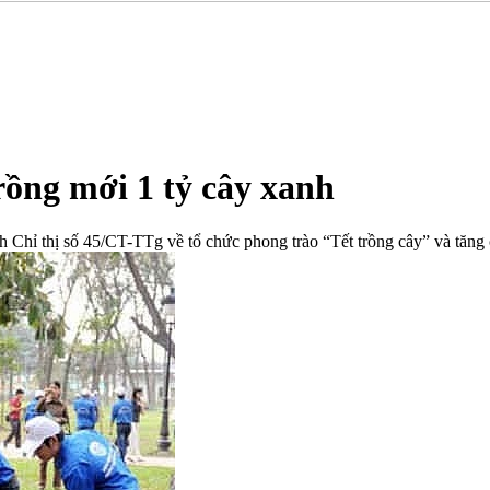
rồng mới 1 tỷ cây xanh
ỉ thị số 45/CT-TTg về tổ chức phong trào “Tết trồng cây” và tăng c