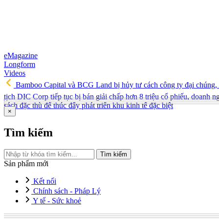
eMagazine
Longform
Videos
Bamboo Capital và BCG Land bị hủy tư cách công ty đại chúng, 
tịch DIC Corp tiếp tục bị bán giải chấp hơn 8 triệu cổ phiếu, doanh
sách đặc thù để thúc đẩy phát triển khu kinh tế đặc biệt
×
Tìm kiếm
Tìm kiếm
Sản phẩm mới
Kết nối
Chính sách - Pháp Lý
Y tế - Sức khoẻ