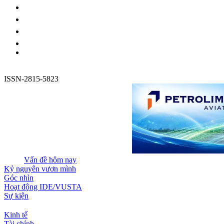
ISSN-2815-5823
Vấn đề hôm nay
Kỷ nguyên vươn mình
Góc nhìn
Hoạt động IDE/VUSTA
Sự kiện
Kinh tế
Tài chính