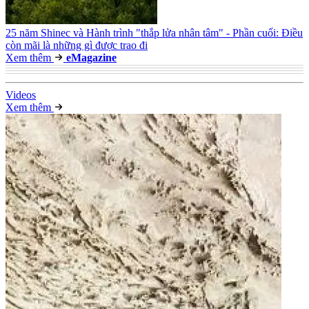
25 năm Shinec và Hành trình "thắp lửa nhân tâm" - Phần cuối: Điều
còn mãi là những gì được trao đi
Xem thêm
e
Magazine
Video
s
Xem thêm