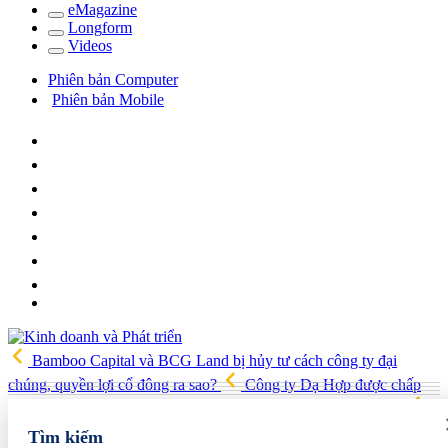
e
Magazine
Long
f
orm
Video
s
Phiên bản Computer
Phiên bản Mobile
Bamboo Capital và BCG Land bị hủy tư cách công ty đại
chúng, quyền lợi cổ đông ra sao?
Công ty Dạ Hợp được chấp
thuận làm dự án Khu Nhà ở xã hội Phú Minh gần 400 tỷ đồng
Gia đình Chủ tịch DIC Corp tiếp tục bị bán giải chấp hơn 8 triệu cổ
Tìm kiếm