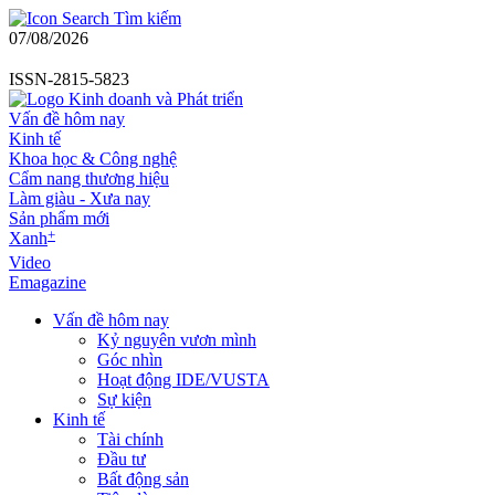
Tìm kiếm
07/08/2026
ISSN-2815-5823
Vấn đề hôm nay
Kinh tế
Khoa học & Công nghệ
Cẩm nang thương hiệu
Làm giàu - Xưa nay
Sản phẩm mới
+
Xanh
Video
Emagazine
Vấn đề hôm nay
Kỷ nguyên vươn mình
Góc nhìn
Hoạt động IDE/VUSTA
Sự kiện
Kinh tế
Tài chính
Đầu tư
Bất động sản