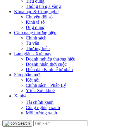
Tiêu dùng
Thông tin giá vàng
Khoa học & Công nghệ
Chuyển đổi số
Kinh tế số
Ứng dụng
Cẩm nang thương hiệu
Chính sách
Tư vấn
Thương hiệu
Làm giàu - Xưa nay
Doanh nghiệp thương hiệu
Doanh nhân thời cuộc
Diễn đàn Kinh tế tư nhân
Sản phẩm mới
Kết nối
Chính sách - Pháp Lý
Y tế - Sức khoẻ
+
Xanh
Tài chính xanh
Công nghiệp xanh
Môi trường xanh