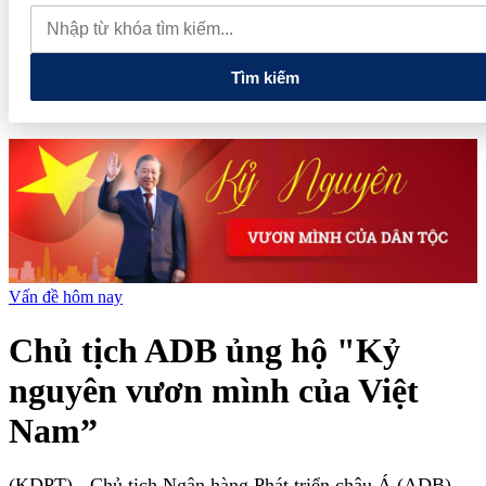
phiếu, doanh nghiệp mới hoàn thành khoảng 1/4 kế hoạch năm
Giá vàng sáng nay (7/8): Vàng SJC quay đầu giảm sâu
Thiết lập
các cơ chế, chính sách đặc thù để thúc đẩy phát triển khu kinh tế đặc
biệt
Tìm kiếm
Vấn đề hôm nay
Chủ tịch ADB ủng hộ "Kỷ
nguyên vươn mình của Việt
Nam”
(KDPT)
- Chủ tịch Ngân hàng Phát triển châu Á (ADB)