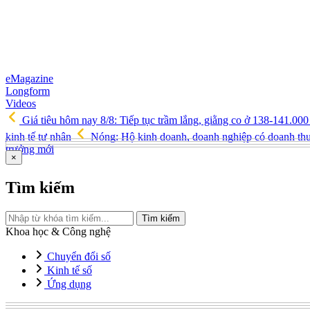
eMagazine
Longform
Videos
Giá tiêu hôm nay 8/8: Tiếp tục trầm lắng, giằng co ở 138-141.00
kinh tế tư nhân
Nóng: Hộ kinh doanh, doanh nghiệp có doanh thu
trưởng mới
×
Tìm kiếm
Tìm kiếm
Khoa học & Công nghệ
Chuyển đổi số
Kinh tế số
Ứng dụng