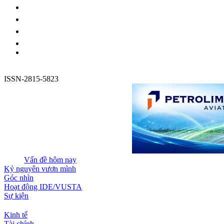
ISSN-2815-5823
Vấn đề hôm nay
Kỷ nguyên vươn mình
Góc nhìn
Hoạt động IDE/VUSTA
Sự kiện
Kinh tế
Tài chính