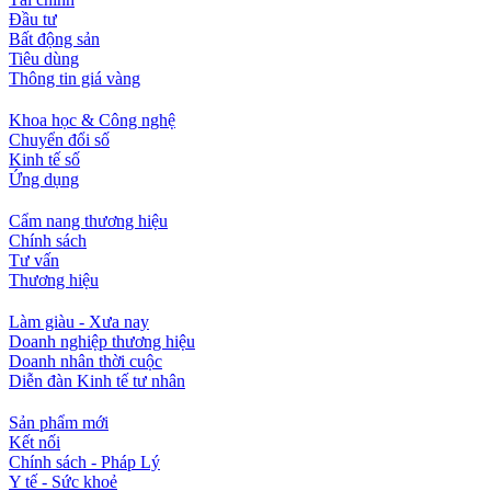
Đầu tư
Bất động sản
Tiêu dùng
Thông tin giá vàng
Khoa học & Công nghệ
Chuyển đổi số
Kinh tế số
Ứng dụng
Cẩm nang thương hiệu
Chính sách
Tư vấn
Thương hiệu
Làm giàu - Xưa nay
Doanh nghiệp thương hiệu
Doanh nhân thời cuộc
Diễn đàn Kinh tế tư nhân
Sản phẩm mới
Kết nối
Chính sách - Pháp Lý
Y tế - Sức khoẻ