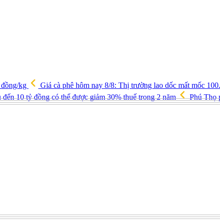
0 đồng/kg
Giá cà phê hôm nay 8/8: Thị trường lao dốc mất mốc 10
 đến 10 tỷ đồng có thể được giảm 30% thuế trong 2 năm
Phú Thọ p