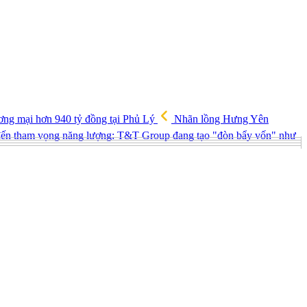
ng mại hơn 940 tỷ đồng tại Phủ Lý
Nhãn lồng Hưng Yên
h đến tham vọng năng lượng: T&T Group đang tạo "đòn bẩy vốn" như