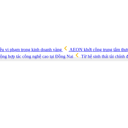
ều vi phạm trong kinh doanh vàng
AEON khởi công trung tâm thươ
ng hợp tác công nghệ cao tại Đồng Nai
Từ hệ sinh thái tài chín