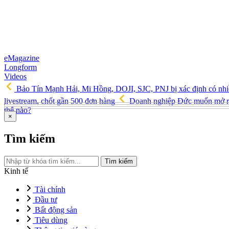
eMagazine
Longform
Videos
Bảo Tín Mạnh Hải, Mi Hồng, DOJI, SJC, PNJ bị xác định có nhi
livestream, chốt gần 500 đơn hàng
Doanh nghiệp Đức muốn mở rộ
thế nào?
×
Tìm kiếm
Tìm kiếm
Kinh tế
Tài chính
Đầu tư
Bất động sản
Tiêu dùng