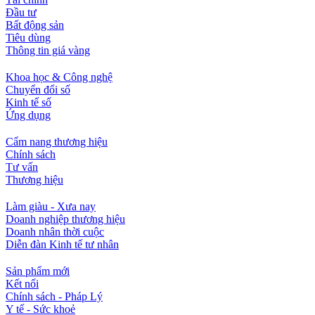
Đầu tư
Bất động sản
Tiêu dùng
Thông tin giá vàng
Khoa học & Công nghệ
Chuyển đổi số
Kinh tế số
Ứng dụng
Cẩm nang thương hiệu
Chính sách
Tư vấn
Thương hiệu
Làm giàu - Xưa nay
Doanh nghiệp thương hiệu
Doanh nhân thời cuộc
Diễn đàn Kinh tế tư nhân
Sản phẩm mới
Kết nối
Chính sách - Pháp Lý
Y tế - Sức khoẻ