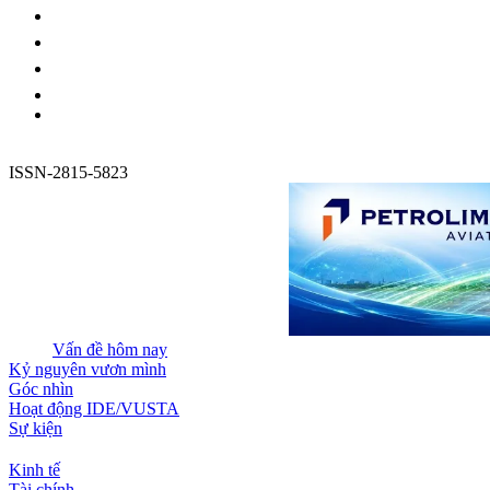
ISSN-2815-5823
Vấn đề hôm nay
Kỷ nguyên vươn mình
Góc nhìn
Hoạt động IDE/VUSTA
Sự kiện
Kinh tế
Tài chính