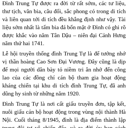
Đình Trung Tự được ra đời từ rất sớm, các tư liệu,
thư tịch, văn bia, câu đối, sắc phong có trong di tích
và liên quan tới di tích đều khẳng định như vậy. Tài
liệu sớm nhất là tấm bia đá bốn mặt ở Đình có ghi rõ
được khắc vào năm Tân Dậu – niên đại Cảnh Hưng
năm thứ hai 1741.
Lễ hội truyền thống đình Trung Tự là để tưởng nhớ
vị thần hoàng Cao Sơn Đại Vương. Đây cũng là dịp
để mọi người dân bày tỏ niềm tri ân nhớ đến công
lao của các đồng chí cán bộ tham gia hoạt động
kháng chiến tại khu di tích đình Trung Tự, đã anh
dũng hy sinh từ những năm 1920.
Đình Trung Tự là nơi cất giấu truyền đơn, tập kết,
nuôi giấu cán bộ hoạt động trong vùng nội thành Hà
Nội. Cuối tháng 8/1945, đình là địa điểm thành lập
trung đội tự vệ chiến đấu, và ra đời ủy ban cách