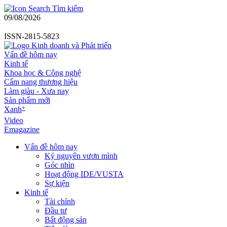
Tìm kiếm
09/08/2026
ISSN-2815-5823
Vấn đề hôm nay
Kinh tế
Khoa học & Công nghệ
Cẩm nang thương hiệu
Làm giàu - Xưa nay
Sản phẩm mới
+
Xanh
Video
Emagazine
Vấn đề hôm nay
Kỷ nguyên vươn mình
Góc nhìn
Hoạt động IDE/VUSTA
Sự kiện
Kinh tế
Tài chính
Đầu tư
Bất động sản