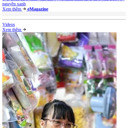
nguyên xanh
Xem thêm
e
Magazine
Video
s
Xem thêm