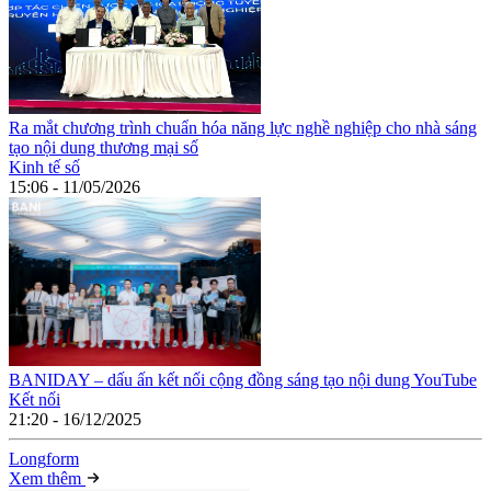
Ra mắt chương trình chuẩn hóa năng lực nghề nghiệp cho nhà sáng
tạo nội dung thương mại số
Kinh tế số
15:06 - 11/05/2026
BANIDAY – dấu ấn kết nối cộng đồng sáng tạo nội dung YouTube
Kết nối
21:20 - 16/12/2025
Long
f
orm
Xem thêm