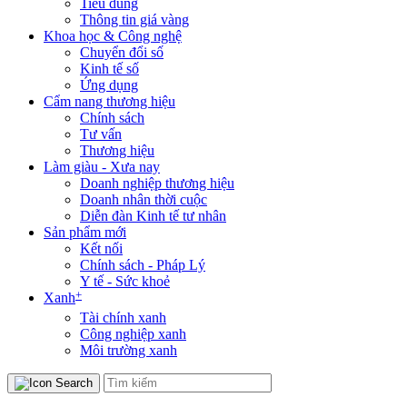
Tiêu dùng
Thông tin giá vàng
Khoa học & Công nghệ
Chuyển đổi số
Kinh tế số
Ứng dụng
Cẩm nang thương hiệu
Chính sách
Tư vấn
Thương hiệu
Làm giàu - Xưa nay
Doanh nghiệp thương hiệu
Doanh nhân thời cuộc
Diễn đàn Kinh tế tư nhân
Sản phẩm mới
Kết nối
Chính sách - Pháp Lý
Y tế - Sức khoẻ
+
Xanh
Tài chính xanh
Công nghiệp xanh
Môi trường xanh