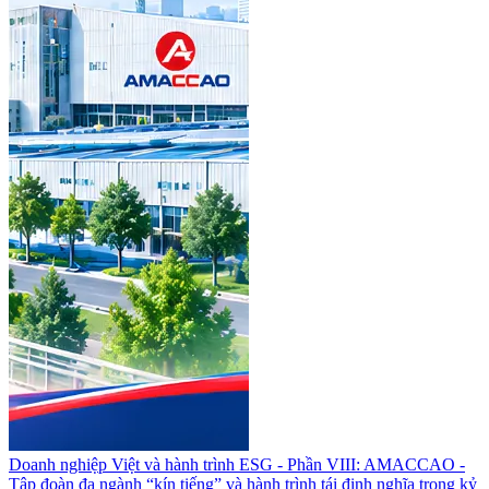
Doanh nghiệp Việt và hành trình ESG - Phần VIII: AMACCAO -
Tập đoàn đa ngành “kín tiếng” và hành trình tái định nghĩa trong kỷ