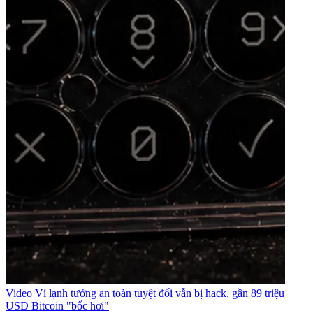
Video
Ví lạnh tưởng an toàn tuyệt đối vẫn bị hack, gần 89 triệu
USD Bitcoin "bốc hơi"