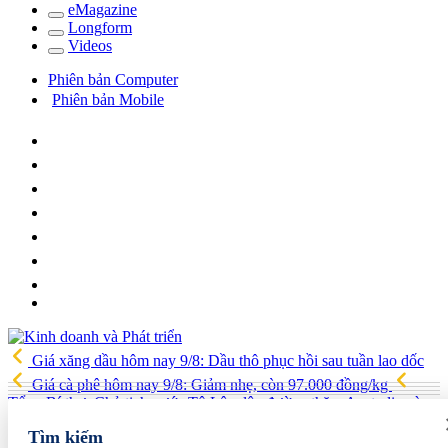
e
Magazine
Long
f
orm
Video
s
Phiên bản Computer
Phiên bản Mobile
Giá xăng dầu hôm nay 9/8: Dầu thô phục hồi sau tuần lao dốc
Giá cà phê hôm nay 9/8: Giảm nhẹ, còn 97.000 đồng/kg
Tổng Bí thư, Chủ tịch nước Tô Lâm lên đường thăm Australia và
New Zealand
Quốc hội tiếp tục thảo luận về hai dự án luật liên
Tìm kiếm