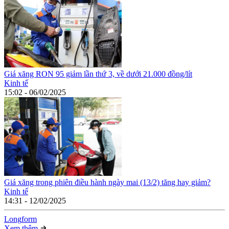
Giá xăng RON 95 giảm lần thứ 3, về dưới 21.000 đồng/lít
Kinh tế
15:02 - 06/02/2025
Giá xăng trong phiên điều hành ngày mai (13/2) tăng hay giảm?
Kinh tế
14:31 - 12/02/2025
Long
f
orm
Xem thêm