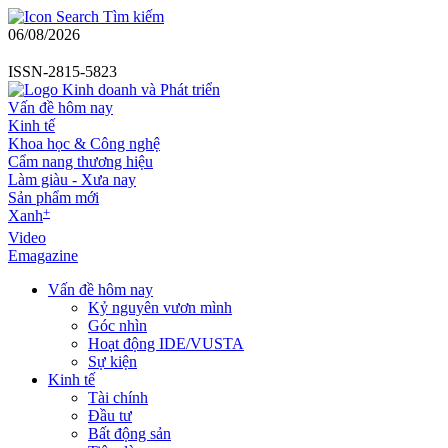
Tìm kiếm
06/08/2026
ISSN-2815-5823
Vấn đề hôm nay
Kinh tế
Khoa học & Công nghệ
Cẩm nang thương hiệu
Làm giàu - Xưa nay
Sản phẩm mới
+
Xanh
Video
Emagazine
Vấn đề hôm nay
Kỷ nguyên vươn mình
Góc nhìn
Hoạt động IDE/VUSTA
Sự kiện
Kinh tế
Tài chính
Đầu tư
Bất động sản