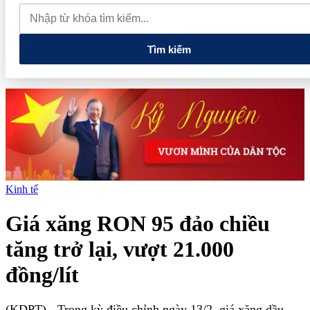
du lịch
Thủ tướng: Xây dựng một không gian mạng an toàn, tin
cậy và nhân văn
Giá vàng hôm nay 6/8: Trong nước và thế giới
cùng tăng
Tìm kiếm
Kinh tế
Giá xăng RON 95 đảo chiều
tăng trở lại, vượt 21.000
đồng/lít
(KDPT)
- Trong kỳ điều chỉnh ngày 13/2, giá xăng dầu