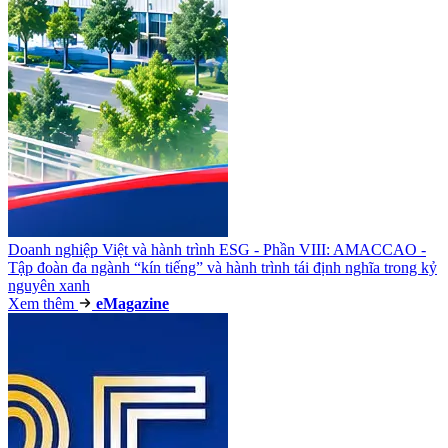
Doanh nghiệp Việt và hành trình ESG - Phần VIII: AMACCAO -
Tập đoàn đa ngành “kín tiếng” và hành trình tái định nghĩa trong kỷ
nguyên xanh
Xem thêm
e
Magazine