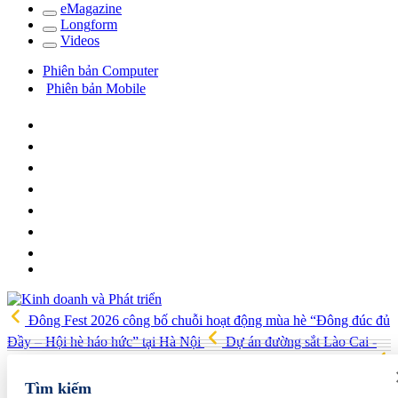
e
Magazine
Long
f
orm
Video
s
Phiên bản Computer
Phiên bản Mobile
Đông Fest 2026 công bố chuỗi hoạt động mùa hè “Đông đúc đủ
Đầy – Hội hè háo hức” tại Hà Nội
Dự án đường sắt Lào Cai -
Hà Nội - Hải Phòng được đề xuất tăng vốn thêm 86.100 tỷ đồng
ITE HCMC 2026 mở rộng cơ hội kết nối quốc tế cho doanh nghiệp
Tìm kiếm