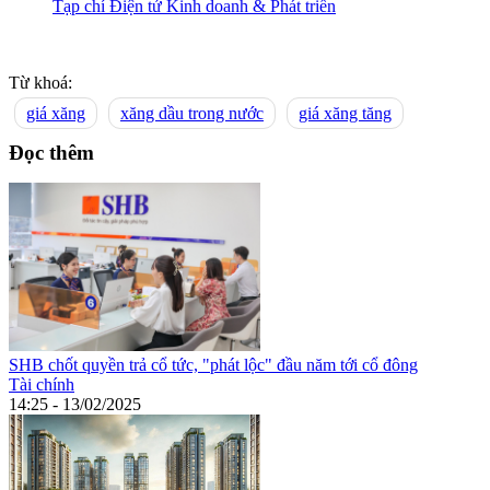
Tạp chí Điện tử Kinh doanh & Phát triển
Từ khoá:
giá xăng
xăng dầu trong nước
giá xăng tăng
Đọc thêm
SHB chốt quyền trả cổ tức, "phát lộc" đầu năm tới cổ đông
Tài chính
14:25 - 13/02/2025