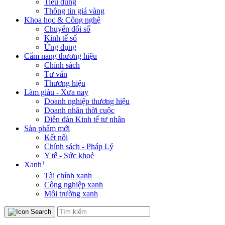
Tiêu dùng
Thông tin giá vàng
Khoa học & Công nghệ
Chuyển đổi số
Kinh tế số
Ứng dụng
Cẩm nang thương hiệu
Chính sách
Tư vấn
Thương hiệu
Làm giàu - Xưa nay
Doanh nghiệp thương hiệu
Doanh nhân thời cuộc
Diễn đàn Kinh tế tư nhân
Sản phẩm mới
Kết nối
Chính sách - Pháp Lý
Y tế - Sức khoẻ
+
Xanh
Tài chính xanh
Công nghiệp xanh
Môi trường xanh