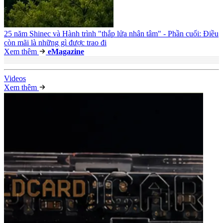
25 năm Shinec và Hành trình "thắp lửa nhân tâm" - Phần cuối: Điều
còn mãi là những gì được trao đi
Xem thêm
e
Magazine
Video
s
Xem thêm