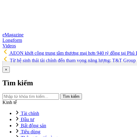
eMagazine
Longform
Videos
AEON khởi công trung tâm thương mại hơn 940 tỷ đồng tại Phủ
Từ hệ sinh thái tài chính đến tham vọng năng lượng: T&T Group
×
Tìm kiếm
Tìm kiếm
Kinh tế
Tài chính
Đầu tư
Bất động sản
Tiêu dùng