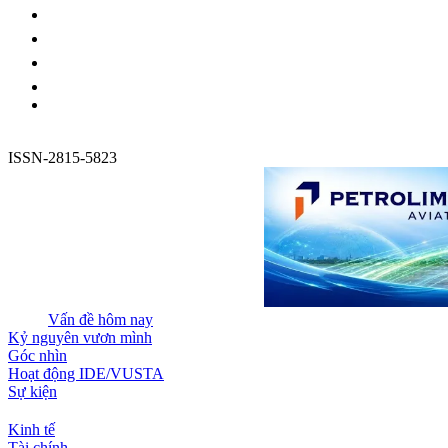
ISSN-2815-5823
Vấn đề hôm nay
Kỷ nguyên vươn mình
Góc nhìn
Hoạt động IDE/VUSTA
Sự kiện
Kinh tế
Tài chính