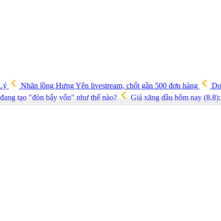
 Lý
Nhãn lồng Hưng Yên livestream, chốt gần 500 đơn hàng
Doa
 đang tạo "đòn bẩy vốn" như thế nào?
Giá xăng dầu hôm nay (8.8): 