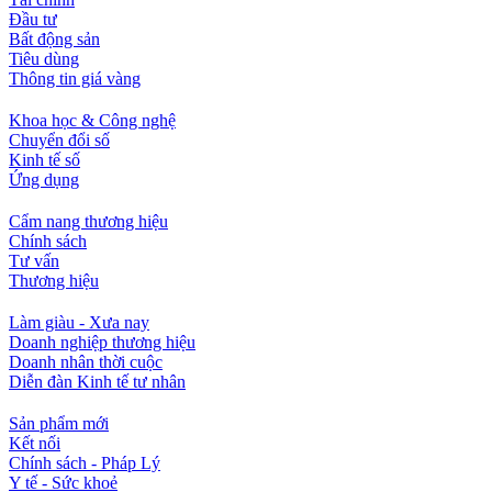
Đầu tư
Bất động sản
Tiêu dùng
Thông tin giá vàng
Khoa học & Công nghệ
Chuyển đổi số
Kinh tế số
Ứng dụng
Cẩm nang thương hiệu
Chính sách
Tư vấn
Thương hiệu
Làm giàu - Xưa nay
Doanh nghiệp thương hiệu
Doanh nhân thời cuộc
Diễn đàn Kinh tế tư nhân
Sản phẩm mới
Kết nối
Chính sách - Pháp Lý
Y tế - Sức khoẻ