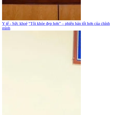
Y tế - Sức khoẻ
“Tôi khỏe đẹp hơn” – phiên bản tốt hơn của chính
mình