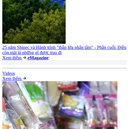
25 năm Shinec và Hành trình "thắp lửa nhân tâm" - Phần cuối: Điều
còn mãi là những gì được trao đi
Xem thêm
e
Magazine
Video
s
Xem thêm