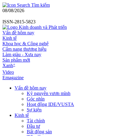
Tìm kiếm
08/08/2026
ISSN-2815-5823
Vấn đề hôm nay
Kinh tế
Khoa học & Công nghệ
Cẩm nang thương hiệu
Làm giàu - Xưa nay
Sản phẩm mới
+
Xanh
Video
Emagazine
Vấn đề hôm nay
Kỷ nguyên vươn mình
Góc nhìn
Hoạt động IDE/VUSTA
Sự kiện
Kinh tế
Tài chính
Đầu tư
Bất động sản