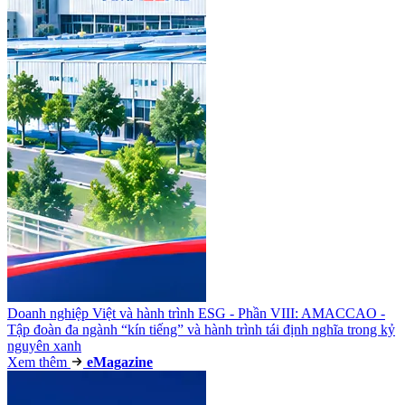
Doanh nghiệp Việt và hành trình ESG - Phần VIII: AMACCAO -
Tập đoàn đa ngành “kín tiếng” và hành trình tái định nghĩa trong kỷ
nguyên xanh
Xem thêm
e
Magazine