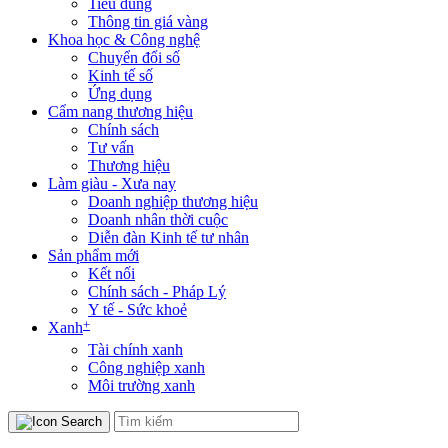
Tiêu dùng
Thông tin giá vàng
Khoa học & Công nghệ
Chuyển đổi số
Kinh tế số
Ứng dụng
Cẩm nang thương hiệu
Chính sách
Tư vấn
Thương hiệu
Làm giàu - Xưa nay
Doanh nghiệp thương hiệu
Doanh nhân thời cuộc
Diễn đàn Kinh tế tư nhân
Sản phẩm mới
Kết nối
Chính sách - Pháp Lý
Y tế - Sức khoẻ
+
Xanh
Tài chính xanh
Công nghiệp xanh
Môi trường xanh