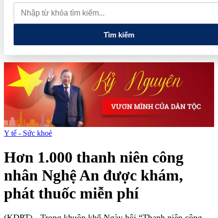
lao dốc mất mốc 100.000 đồng/kg
Chính phủ kiến tạo hệ sinh
thái phát triển, nâng tầm kinh tế tư nhân
Tìm kiếm
Y tế - Sức khoẻ
Hơn 1.000 thanh niên công
nhân Nghệ An được khám,
phát thuốc miễn phí
(KDPT)
- Trong khuôn khổ Ngày hội “Thanh niên công