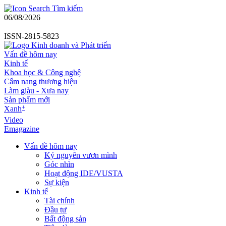
Tìm kiếm
06/08/2026
ISSN-2815-5823
Vấn đề hôm nay
Kinh tế
Khoa học & Công nghệ
Cẩm nang thương hiệu
Làm giàu - Xưa nay
Sản phẩm mới
+
Xanh
Video
Emagazine
Vấn đề hôm nay
Kỷ nguyên vươn mình
Góc nhìn
Hoạt động IDE/VUSTA
Sự kiện
Kinh tế
Tài chính
Đầu tư
Bất động sản