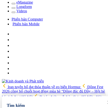
e
Magazine
Long
f
orm
Video
s
Phiên bản Computer
Phiên bản Mobile
Iran tuyên bố đạt thỏa thuận về eo biển Hormuz
Đông Fest
2026 công bố chuỗi hoạt động mùa hè “Đông đúc đủ Đầy – Hội hè
háo hức” tại Hà Nội
Dự án đường sắt Lào Cai - Hà Nội - Hải
Phòng được đề xuất tăng vốn thêm 86.100 tỷ đồng
ITE HCMC
Tìm kiếm