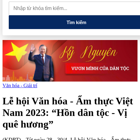
2026 mở rộng cơ hội kết nối quốc tế cho doanh nghiệp du lịch
Thủ tướng: Xây dựng một không gian mạng an toàn, tin cậy và
nhân văn
Tìm kiếm
Văn hóa - Giải trí
Lễ hội Văn hóa - Ẩm thực Việt
Nam 2023: “Hồn dân tộc - Vị
quê hương”
(KDPT)
- Từ ngày 28 - 30/4, Lễ hội Văn hóa - Ẩm thực