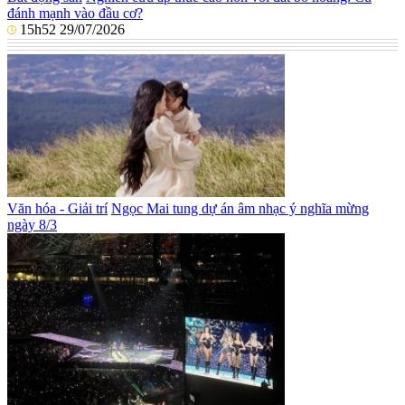
đánh mạnh vào đầu cơ?
15h52 29/07/2026
Văn hóa - Giải trí
Ngọc Mai tung dự án âm nhạc ý nghĩa mừng
ngày 8/3