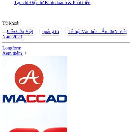
Tạp chí Điện tử Kinh doanh & Phát triển
Từ khoá:
biển Cửa Việt
quảng trị
Lễ hội Văn hóa - Ẩm thực Việt
Nam 2023
Long
f
orm
Xem thêm