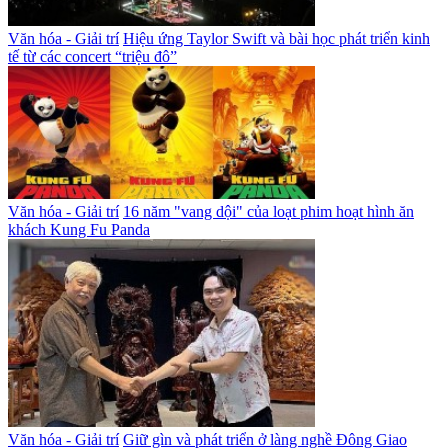
Văn hóa - Giải trí
Hiệu ứng Taylor Swift và bài học phát triển kinh
tế từ các concert “triệu đô”
Văn hóa - Giải trí
16 năm "vang dội" của loạt phim hoạt hình ăn
khách Kung Fu Panda
Văn hóa - Giải trí
Giữ gìn và phát triển ở làng nghề Đông Giao