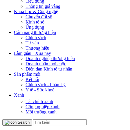
Tiêu dùng
Thông tin giá vàng
Khoa học & Công nghệ
Chuyển đổi số
Kinh tế số
Ứng dụng
Cẩm nang thương hiệu
Chính sách
Tư vấn
Thương hiệu
Làm giàu - Xưa nay
Doanh nghiệp thương hiệu
Doanh nhân thời cuộc
Diễn đàn Kinh tế tư nhân
Sản phẩm mới
Kết nối
Chính sách - Pháp Lý
Y tế - Sức khoẻ
+
Xanh
Tài chính xanh
Công nghiệp xanh
Môi trường xanh