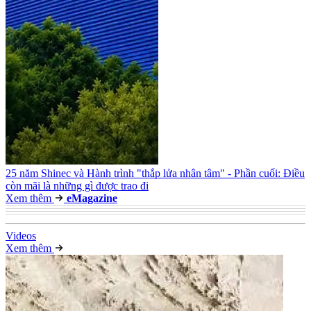
25 năm Shinec và Hành trình "thắp lửa nhân tâm" - Phần cuối: Điều
còn mãi là những gì được trao đi
Xem thêm
e
Magazine
Video
s
Xem thêm