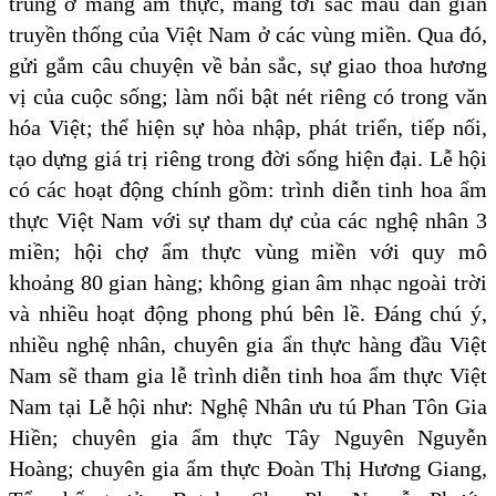
trung ở mảng ẩm thực, mang tới sắc màu dân gian
truyền thống của Việt Nam ở các vùng miền. Qua đó,
gửi gắm câu chuyện về bản sắc, sự giao thoa hương
vị của cuộc sống; làm nổi bật nét riêng có trong văn
hóa Việt; thể hiện sự hòa nhập, phát triển, tiếp nối,
tạo dựng giá trị riêng trong đời sống hiện đại. Lễ hội
có các hoạt động chính gồm: trình diễn tinh hoa ẩm
thực Việt Nam với sự tham dự của các nghệ nhân 3
miền; hội chợ ẩm thực vùng miền với quy mô
khoảng 80 gian hàng; không gian âm nhạc ngoài trời
và nhiều hoạt động phong phú bên lề. Đáng chú ý,
nhiều nghệ nhân, chuyên gia ẩn thực hàng đầu Việt
Nam sẽ tham gia lễ trình diễn tinh hoa ẩm thực Việt
Nam tại Lễ hội như: Nghệ Nhân ưu tú Phan Tôn Gia
Hiền; chuyên gia ẩm thực Tây Nguyên Nguyễn
Hoàng; chuyên gia ẩm thực Đoàn Thị Hương Giang,