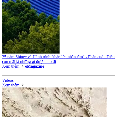
25 năm Shinec và Hành trình "thắp lửa nhân tâm" - Phần cuối: Điều
còn mãi là những gì được trao đi
Xem thêm
e
Magazine
Video
s
Xem thêm