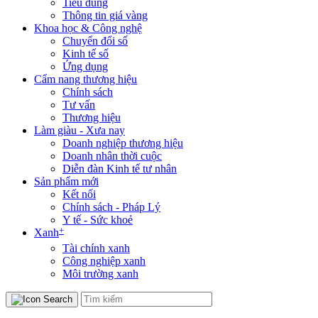
Tiêu dùng
Thông tin giá vàng
Khoa học & Công nghệ
Chuyển đổi số
Kinh tế số
Ứng dụng
Cẩm nang thương hiệu
Chính sách
Tư vấn
Thương hiệu
Làm giàu - Xưa nay
Doanh nghiệp thương hiệu
Doanh nhân thời cuộc
Diễn đàn Kinh tế tư nhân
Sản phẩm mới
Kết nối
Chính sách - Pháp Lý
Y tế - Sức khoẻ
+
Xanh
Tài chính xanh
Công nghiệp xanh
Môi trường xanh