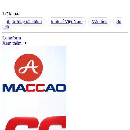
Từ khoá:
thị trường tài chính
kinh tế Việt Nam
Văn hóa
du
lịch
Long
f
orm
Xem thêm