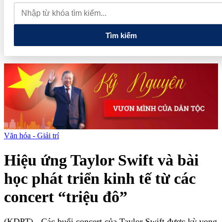
giá xăng trong nước đồng loạt giảm
Giá tiêu hôm nay 7/8: Khu
vực Lâm Đồng giữ đỉnh 141.000 đồng/kg
Tìm kiếm
Văn hóa - Giải trí
Hiệu ứng Taylor Swift và bài
học phát triển kinh tế từ các
concert “triệu đô”
(KDPT)
- Các buổi concert của Taylor Swift được kỳ vọng