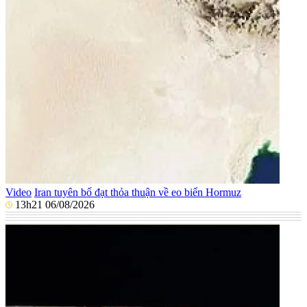
Video
Iran tuyên bố đạt thỏa thuận về eo biển Hormuz
13h21 06/08/2026