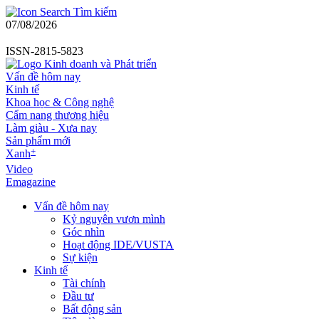
Tìm kiếm
07/08/2026
ISSN-2815-5823
Vấn đề hôm nay
Kinh tế
Khoa học & Công nghệ
Cẩm nang thương hiệu
Làm giàu - Xưa nay
Sản phẩm mới
+
Xanh
Video
Emagazine
Vấn đề hôm nay
Kỷ nguyên vươn mình
Góc nhìn
Hoạt động IDE/VUSTA
Sự kiện
Kinh tế
Tài chính
Đầu tư
Bất động sản