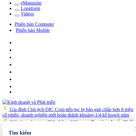
e
Magazine
Long
f
orm
Video
s
Phiên bản Computer
Phiên bản Mobile
Gia đình Chủ tịch DIC Corp tiếp tục bị bán giải chấp hơn 8 triệu
cổ phiếu, doanh nghiệp mới hoàn thành khoảng 1/4 kế hoạch năm
Giá vàng sáng nay (7/8): Vàng SJC quay đầu giảm sâu
Thiết
lập các cơ chế, chính sách đặc thù để thúc đẩy phát triển khu kinh tế
Tìm kiếm
đặc biệt
Giá xăng dầu hôm nay 7/8: Dầu thế giới bật tăng mạnh,