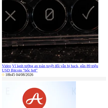
Video
Ví lạnh tưởng an toàn tuyệt đối vẫn bị hack, gần 89 triệu
USD Bitcoin "bốc hơi"
18h45 04/08/2026