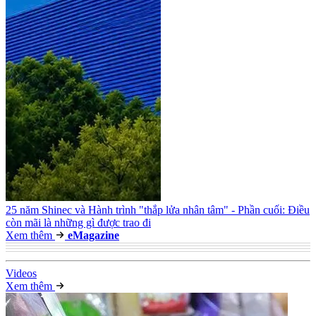
25 năm Shinec và Hành trình "thắp lửa nhân tâm" - Phần cuối: Điều
còn mãi là những gì được trao đi
Xem thêm
e
Magazine
Video
s
Xem thêm