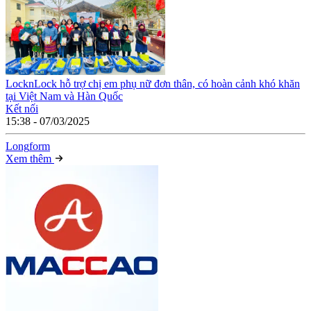
LocknLock hỗ trợ chị em phụ nữ đơn thân, có hoàn cảnh khó khăn
tại Việt Nam và Hàn Quốc
Kết nối
15:38 - 07/03/2025
Long
f
orm
Xem thêm