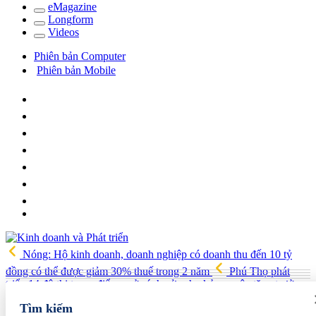
e
Magazine
Long
f
orm
Video
s
Phiên bản Computer
Phiên bản Mobile
Nóng: Hộ kinh doanh, doanh nghiệp có doanh thu đến 10 tỷ
đồng có thể được giảm 30% thuế trong 2 năm
Phú Thọ phát
triển 14 đô thị trọng điểm, mở cánh cửa cho kỷ nguyên tăng trưởng
mới
Vua quạt Trần Đình Tiệp: Từ bán quạt đến TikToker nổi
Tìm kiếm