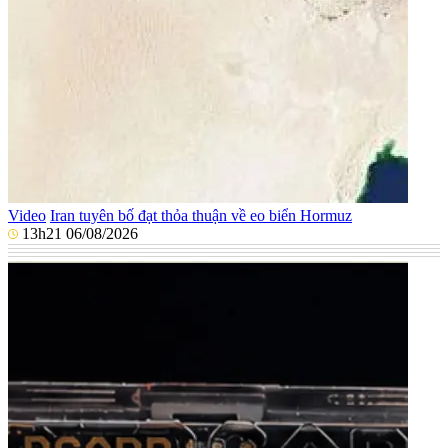
Video
Iran tuyên bố đạt thỏa thuận về eo biển Hormuz
13h21 06/08/2026