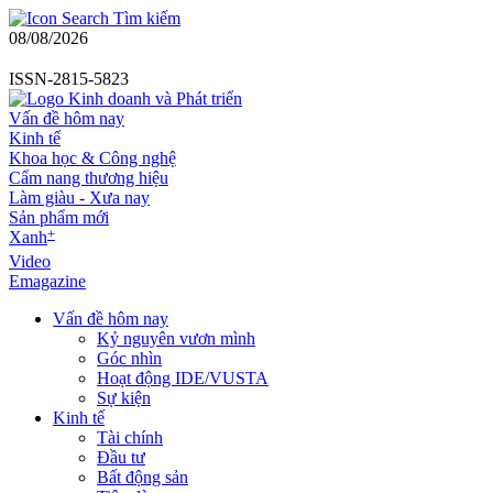
Tìm kiếm
08/08/2026
ISSN-2815-5823
Vấn đề hôm nay
Kinh tế
Khoa học & Công nghệ
Cẩm nang thương hiệu
Làm giàu - Xưa nay
Sản phẩm mới
+
Xanh
Video
Emagazine
Vấn đề hôm nay
Kỷ nguyên vươn mình
Góc nhìn
Hoạt động IDE/VUSTA
Sự kiện
Kinh tế
Tài chính
Đầu tư
Bất động sản