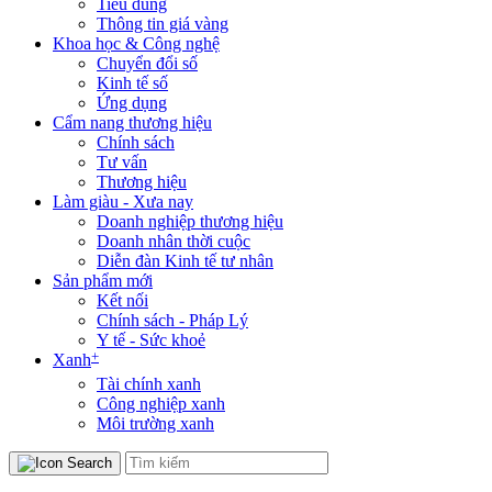
Tiêu dùng
Thông tin giá vàng
Khoa học & Công nghệ
Chuyển đổi số
Kinh tế số
Ứng dụng
Cẩm nang thương hiệu
Chính sách
Tư vấn
Thương hiệu
Làm giàu - Xưa nay
Doanh nghiệp thương hiệu
Doanh nhân thời cuộc
Diễn đàn Kinh tế tư nhân
Sản phẩm mới
Kết nối
Chính sách - Pháp Lý
Y tế - Sức khoẻ
+
Xanh
Tài chính xanh
Công nghiệp xanh
Môi trường xanh