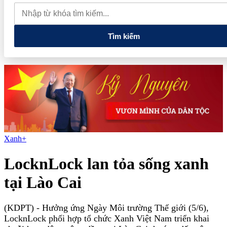
tiếng và vướng vòng lao lý
Vietnam Sport Show 2026 quy tụ
520 gian hàng, thúc đẩy kết nối ngành thể thao Việt Nam với thế
giới
Thiết kế kiến trúc biểu tượng của Newtown Diamond được
vinh danh tại Dot Property Awards 2026
Tìm kiếm
Xanh+
LocknLock lan tỏa sống xanh
tại Lào Cai
(KDPT)
- Hưởng ứng Ngày Môi trường Thế giới (5/6),
LocknLock phối hợp tổ chức Xanh Việt Nam triển khai