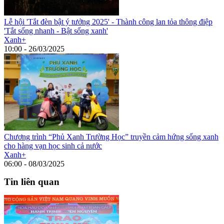
Lễ hội 'Tắt đèn bật ý tưởng 2025' - Thành công lan tỏa thông điệp
'Tắt sống nhanh - Bật sống xanh'
Xanh+
10:00 - 26/03/2025
Chương trình “Phủ Xanh Trường Học” truyền cảm hứng sống xanh
cho hàng vạn học sinh cả nước
Xanh+
06:00 - 08/03/2025
Tin liên quan