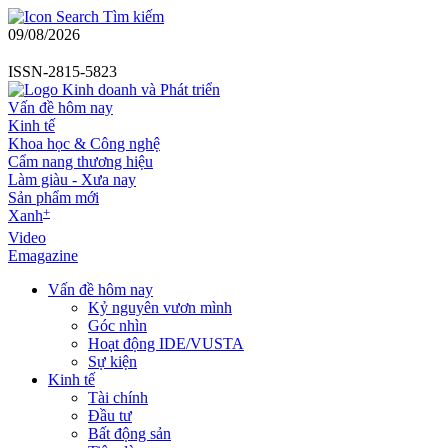
Tìm kiếm
09/08/2026
ISSN-2815-5823
Vấn đề hôm nay
Kinh tế
Khoa học & Công nghệ
Cẩm nang thương hiệu
Làm giàu - Xưa nay
Sản phẩm mới
+
Xanh
Video
Emagazine
Vấn đề hôm nay
Kỷ nguyên vươn mình
Góc nhìn
Hoạt động IDE/VUSTA
Sự kiện
Kinh tế
Tài chính
Đầu tư
Bất động sản