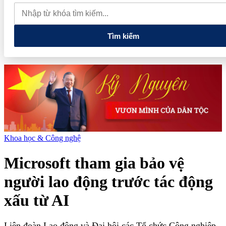
muốn mở rộng hợp tác công nghệ cao tại Đồng Nai
Từ hệ sinh
thái tài chính đến tham vọng năng lượng: T&T Group đang tạo
"đòn bẩy vốn" như thế nào?
Tìm kiếm
Khoa học & Công nghệ
Microsoft tham gia bảo vệ
người lao động trước tác động
xấu từ AI
Liên đoàn Lao động và Đại hội các Tổ chức Công nghiệp