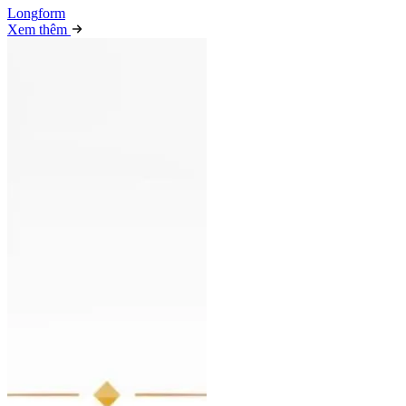
Long
f
orm
Xem thêm