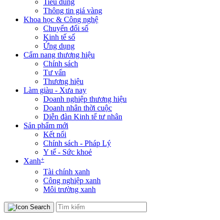
Tiêu dùng
Thông tin giá vàng
Khoa học & Công nghệ
Chuyển đổi số
Kinh tế số
Ứng dụng
Cẩm nang thương hiệu
Chính sách
Tư vấn
Thương hiệu
Làm giàu - Xưa nay
Doanh nghiệp thương hiệu
Doanh nhân thời cuộc
Diễn đàn Kinh tế tư nhân
Sản phẩm mới
Kết nối
Chính sách - Pháp Lý
Y tế - Sức khoẻ
+
Xanh
Tài chính xanh
Công nghiệp xanh
Môi trường xanh