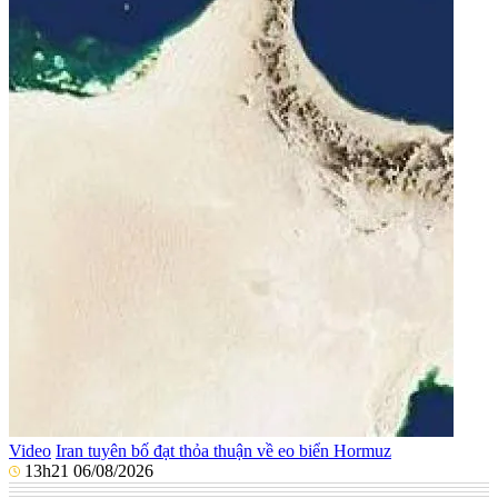
Video
Iran tuyên bố đạt thỏa thuận về eo biển Hormuz
13h21 06/08/2026