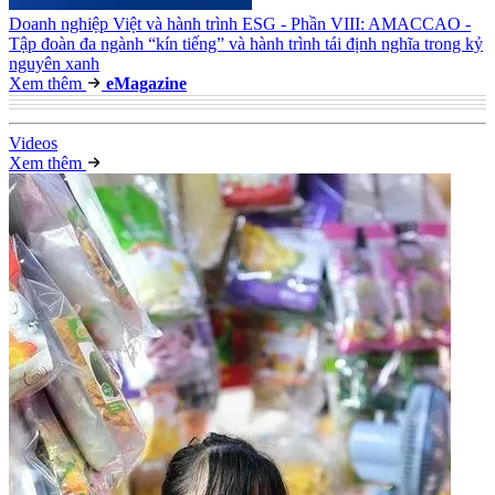
Doanh nghiệp Việt và hành trình ESG - Phần VIII: AMACCAO -
Tập đoàn đa ngành “kín tiếng” và hành trình tái định nghĩa trong kỷ
nguyên xanh
Xem thêm
e
Magazine
Video
s
Xem thêm