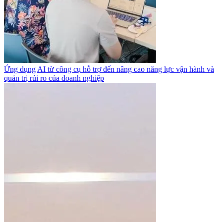
Ứng dụng
AI từ công cụ hỗ trợ đến nâng cao năng lực vận hành và
quản trị rủi ro của doanh nghiệp