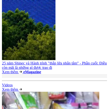
25 năm Shinec và Hành trình "thắp lửa nhân tâm" - Phần cuối: Điều
còn mãi là những gì được trao đi
Xem thêm
e
Magazine
Video
s
Xem thêm