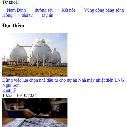
Từ khoá:
Nam Định
đường sắt
Kết nối
Vùng đồng bằng sông
Hồng
đầu tư
Dự án
Đọc thêm
Dừng việc lựa chọn nhà đầu tư cho dự án Nhà máy nhiệt điện LNG
Nghi Sơn
Kinh tế
10:52 - 16/10/2024