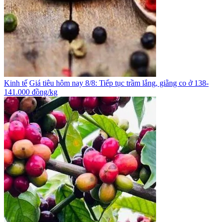
Kinh tế
Giá tiêu hôm nay 8/8: Tiếp tục trầm lắng, giằng co ở 138-
141.000 đồng/kg