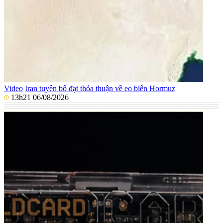
Video
Iran tuyên bố đạt thỏa thuận về eo biển Hormuz
13h21 06/08/2026