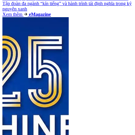
Tập đoàn đa ngành “kín tiếng” và hành trình tái định nghĩa trong kỷ
nguyên xanh
Xem thêm
e
Magazine