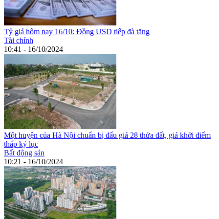
Tỷ giá hôm nay 16/10: Đồng USD tiếp đà tăng
Tài chính
10:41 - 16/10/2024
Một huyện của Hà Nội chuẩn bị đấu giá 28 thửa đất, giá khởi điểm
thấp kỷ lục
Bất động sản
10:21 - 16/10/2024