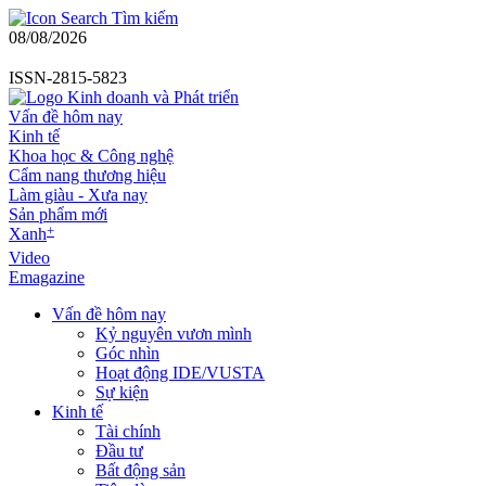
Tìm kiếm
08/08/2026
ISSN-2815-5823
Vấn đề hôm nay
Kinh tế
Khoa học & Công nghệ
Cẩm nang thương hiệu
Làm giàu - Xưa nay
Sản phẩm mới
+
Xanh
Video
Emagazine
Vấn đề hôm nay
Kỷ nguyên vươn mình
Góc nhìn
Hoạt động IDE/VUSTA
Sự kiện
Kinh tế
Tài chính
Đầu tư
Bất động sản