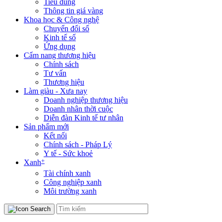
Tiêu dùng
Thông tin giá vàng
Khoa học & Công nghệ
Chuyển đổi số
Kinh tế số
Ứng dụng
Cẩm nang thương hiệu
Chính sách
Tư vấn
Thương hiệu
Làm giàu - Xưa nay
Doanh nghiệp thương hiệu
Doanh nhân thời cuộc
Diễn đàn Kinh tế tư nhân
Sản phẩm mới
Kết nối
Chính sách - Pháp Lý
Y tế - Sức khoẻ
+
Xanh
Tài chính xanh
Công nghiệp xanh
Môi trường xanh