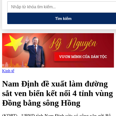
lao dốc mất mốc 100.000 đồng/kg
Chính phủ kiến tạo hệ sinh
thái phát triển, nâng tầm kinh tế tư nhân
Tìm kiếm
Kinh tế
Nam Định đề xuất làm đường
sắt ven biển kết nối 4 tỉnh vùng
Đồng bằng sông Hồng
(KDPT)
- UBND tỉnh Nam Định vừa có công văn gửi Bộ