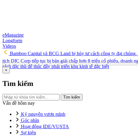
eMagazine
Longform
Videos
Bamboo Capital và BCG Land bị hủy tư cách công ty đại chúng, 
tịch DIC Corp tiếp tục bị bán giải chấp hơn 8 triệu cổ phiếu, doanh
sách đặc thù để thúc đẩy phát triển khu kinh tế đặc biệt
×
Tìm kiếm
Tìm kiếm
Vấn đề hôm nay
Kỷ nguyên vươn mình
Góc nhìn
Hoạt động IDE/VUSTA
Sự kiện