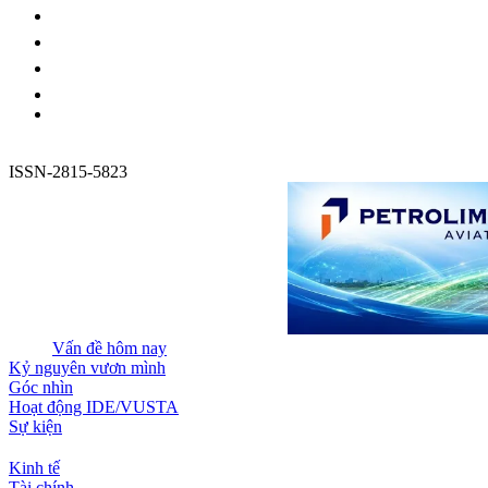
ISSN-2815-5823
Vấn đề hôm nay
Kỷ nguyên vươn mình
Góc nhìn
Hoạt động IDE/VUSTA
Sự kiện
Kinh tế
Tài chính