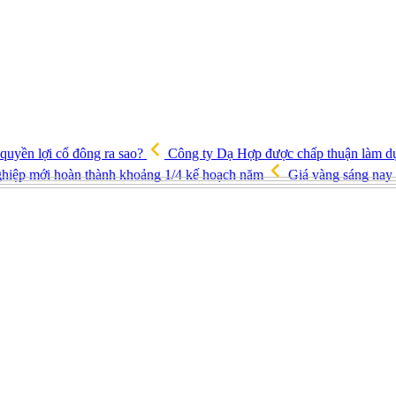
quyền lợi cổ đông ra sao?
Công ty Dạ Hợp được chấp thuận làm d
 nghiệp mới hoàn thành khoảng 1/4 kế hoạch năm
Giá vàng sáng nay 