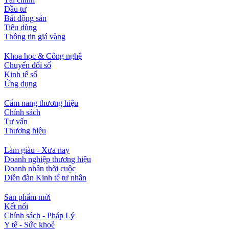
Đầu tư
Bất động sản
Tiêu dùng
Thông tin giá vàng
Khoa học & Công nghệ
Chuyển đổi số
Kinh tế số
Ứng dụng
Cẩm nang thương hiệu
Chính sách
Tư vấn
Thương hiệu
Làm giàu - Xưa nay
Doanh nghiệp thương hiệu
Doanh nhân thời cuộc
Diễn đàn Kinh tế tư nhân
Sản phẩm mới
Kết nối
Chính sách - Pháp Lý
Y tế - Sức khoẻ