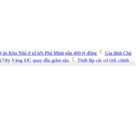
ự án Khu Nhà ở xã hội Phú Minh gần 400 tỷ đồng
Gia đình Chủ
(7/8): Vàng SJC quay đầu giảm sâu
Thiết lập các cơ chế, chính