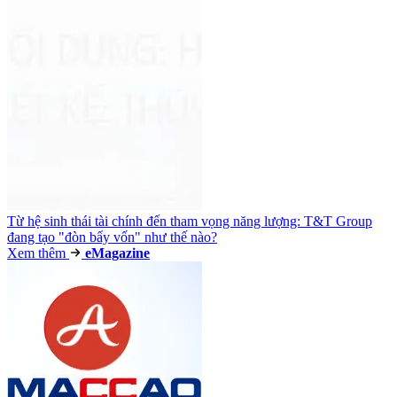
Từ hệ sinh thái tài chính đến tham vọng năng lượng: T&T Group
đang tạo "đòn bẩy vốn" như thế nào?
Xem thêm
e
Magazine