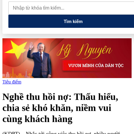
quan đến lĩnh vực tài chính, ngân hàng
Xử lý đến cùng các
vướng mắc, không đẩy doanh nghiệp đi vòng
Tìm kiếm
Tiêu điểm
Nghề thu hồi nợ: Thấu hiểu,
chia sẻ khó khăn, niềm vui
cùng khách hàng
(KDPT)
– Nhắc tới công việc thu hồi nợ, nhiều người