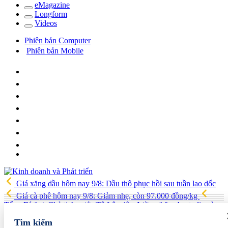
e
Magazine
Long
f
orm
Video
s
Phiên bản Computer
Phiên bản Mobile
Giá xăng dầu hôm nay 9/8: Dầu thô phục hồi sau tuần lao dốc
Giá cà phê hôm nay 9/8: Giảm nhẹ, còn 97.000 đồng/kg
Tổng Bí thư, Chủ tịch nước Tô Lâm lên đường thăm Australia và
New Zealand
Quốc hội tiếp tục thảo luận về hai dự án luật liên
Tìm kiếm