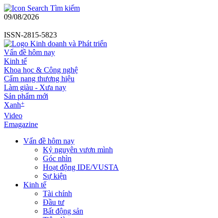
Tìm kiếm
09/08/2026
ISSN-2815-5823
Vấn đề hôm nay
Kinh tế
Khoa học & Công nghệ
Cẩm nang thương hiệu
Làm giàu - Xưa nay
Sản phẩm mới
+
Xanh
Video
Emagazine
Vấn đề hôm nay
Kỷ nguyên vươn mình
Góc nhìn
Hoạt động IDE/VUSTA
Sự kiện
Kinh tế
Tài chính
Đầu tư
Bất động sản