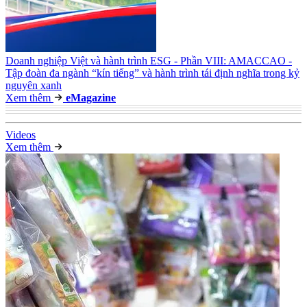
Doanh nghiệp Việt và hành trình ESG - Phần VIII: AMACCAO -
Tập đoàn đa ngành “kín tiếng” và hành trình tái định nghĩa trong kỷ
nguyên xanh
Xem thêm
e
Magazine
Video
s
Xem thêm