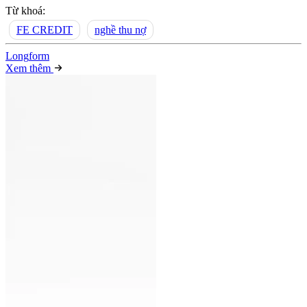
Từ khoá:
FE CREDIT
nghề thu nợ
Long
f
orm
Xem thêm