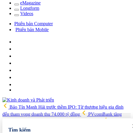
e
Magazine
Long
f
orm
Video
s
Phiên bản Computer
Phiên bản Mobile
Bảo Tín Mạnh Hải trước thềm IPO: Từ thương hiệu gia đình
đến tham vọng doanh thu 74.000 tỷ đồng
PVcomBank tăng
trưởng lợi nhuận tích cực, củng cố nền tảng tài chính
Việt Nam,
Australia xây dựng, triển khai chiến lược kết nối khoa học công
Tìm kiếm