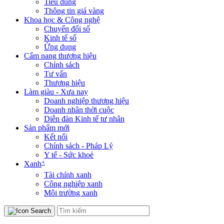
Tiêu dùng
Thông tin giá vàng
Khoa học & Công nghệ
Chuyển đổi số
Kinh tế số
Ứng dụng
Cẩm nang thương hiệu
Chính sách
Tư vấn
Thương hiệu
Làm giàu - Xưa nay
Doanh nghiệp thương hiệu
Doanh nhân thời cuộc
Diễn đàn Kinh tế tư nhân
Sản phẩm mới
Kết nối
Chính sách - Pháp Lý
Y tế - Sức khoẻ
+
Xanh
Tài chính xanh
Công nghiệp xanh
Môi trường xanh