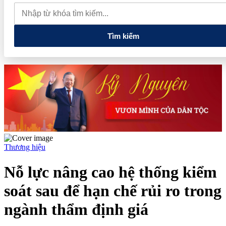
nghệ và đổi mới sáng tạo tầm nhìn dài hạn
5 chính sách lớn mở
đường cho thị trường hàng hóa phái sinh
Tuổi trẻ Điện Biên
thắp sáng ngọn lửa 'Tôi yêu Tổ quốc tôi'
Tìm kiếm
Thương hiệu
Nỗ lực nâng cao hệ thống kiểm
soát sau để hạn chế rủi ro trong
ngành thẩm định giá