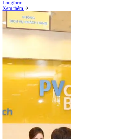
Long
f
orm
Xem thêm