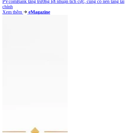
PVcomBank tăng trưởng lợi nhuận tích cực, củng cố nền tảng tài
chính
Xem thêm
e
Magazine