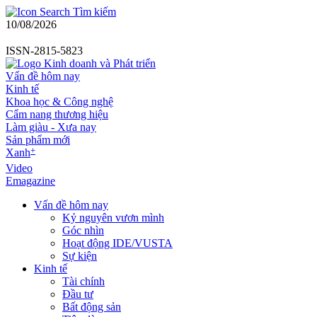
Tìm kiếm
10/08/2026
ISSN-2815-5823
Vấn đề hôm nay
Kinh tế
Khoa học & Công nghệ
Cẩm nang thương hiệu
Làm giàu - Xưa nay
Sản phẩm mới
+
Xanh
Video
Emagazine
Vấn đề hôm nay
Kỷ nguyên vươn mình
Góc nhìn
Hoạt động IDE/VUSTA
Sự kiện
Kinh tế
Tài chính
Đầu tư
Bất động sản