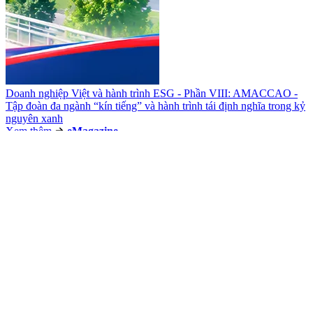
Doanh nghiệp Việt và hành trình ESG - Phần VIII: AMACCAO -
Tập đoàn đa ngành “kín tiếng” và hành trình tái định nghĩa trong kỷ
nguyên xanh
Xem thêm
e
Magazine