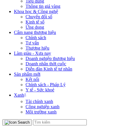
Tiêu dùng
Thông tin giá vàng
Khoa học & Công nghệ
Chuyển đổi số
Kinh tế số
Ứng dụng
Cẩm nang thương hiệu
Chính sách
Tư vấn
Thương hiệu
Làm giàu - Xưa nay
Doanh nghiệp thương hiệu
Doanh nhân thời cuộc
Diễn đàn Kinh tế tư nhân
Sản phẩm mới
Kết nối
Chính sách - Pháp Lý
Y tế - Sức khoẻ
+
Xanh
Tài chính xanh
Công nghiệp xanh
Môi trường xanh