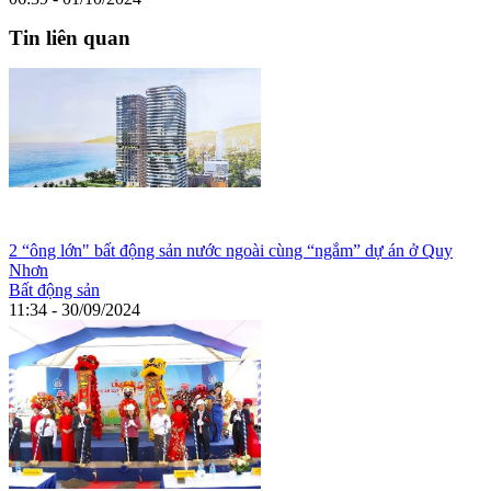
Tin liên quan
2 “ông lớn" bất động sản nước ngoài cùng “ngắm” dự án ở Quy
Nhơn
Bất động sản
11:34 - 30/09/2024