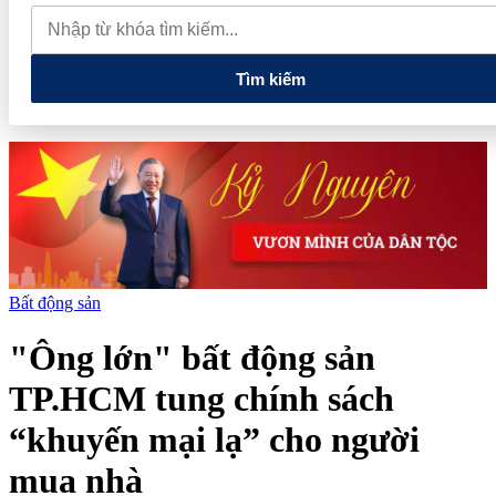
thực phẩm và nhiều điện thoại nhập lậu
Lan tỏa văn hóa kinh
doanh, tìm kiếm doanh nghiệp tiêu biểu trên toàn quốc
Địa chỉ
các cửa hàng rau củ quả sạch tại Hà Nội
Tìm kiếm
Bất động sản
"Ông lớn" bất động sản
TP.HCM tung chính sách
“khuyến mại lạ” cho người
mua nhà