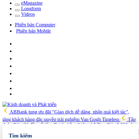
e
Magazine
Long
f
orm
Video
s
Phiên bản Computer
Phiên bản Mobile
ABBank tung ưu đãi "Giao dịch dễ dàng, nhận quà kiệt tác",
tặng khách hàng đặc quyền trải nghiệm Van Gogh Timeless
Tập
đoàn Đèo Cả đề xuất làm Dự án hầm đường bộ Tam Đảo 5.800 tỷ
Hải quan Lào Cai phát hiện 5 vụ vi phạm, tạm giữ gần 700 kg
Tìm kiếm