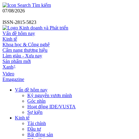
Tìm kiếm
07/08/2026
ISSN-2815-5823
Vấn đề hôm nay
Kinh tế
Khoa học & Công nghệ
Cẩm nang thương hiệu
Làm giàu - Xưa nay
Sản phẩm mới
+
Xanh
Video
Emagazine
Vấn đề hôm nay
Kỷ nguyên vươn mình
Góc nhìn
Hoạt động IDE/VUSTA
Sự kiện
Kinh tế
Tài chính
Đầu tư
Bất động sản