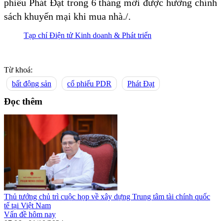
phiếu Phát Đạt trong 6 tháng mới được hưởng chính
sách khuyến mại khi mua nhà./.
Tạp chí Điện tử Kinh doanh & Phát triển
Từ khoá:
bất động sản
cổ phiếu PDR
Phát Đạt
Đọc thêm
Thủ tướng chủ trì cuộc họp về xây dựng Trung tâm tài chính quốc
tế tại Việt Nam
Vấn đề hôm nay