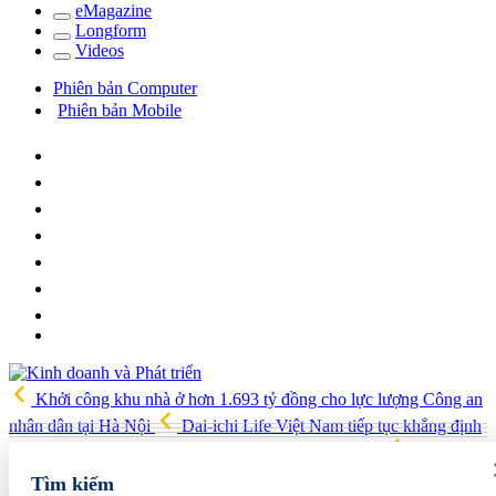
e
Magazine
Long
f
orm
Video
s
Phiên bản Computer
Phiên bản Mobile
Khởi công khu nhà ở hơn 1.693 tỷ đồng cho lực lượng Công an
nhân dân tại Hà Nội
Dai-ichi Life Việt Nam tiếp tục khẳng định
vị thế Top 3 Công ty Bảo hiểm Nhân thọ uy tín 2026
Triển khai
Chương trình tín dụng hướng đến các động lực tăng trưởng kinh tế
Tìm kiếm