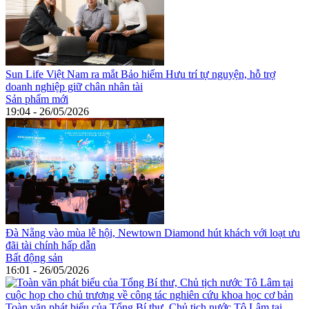
Sun Life Việt Nam ra mắt Bảo hiểm Hưu trí tự nguyện, hỗ trợ
doanh nghiệp giữ chân nhân tài
Sản phẩm mới
19:04 - 26/05/2026
Đà Nẵng vào mùa lễ hội, Newtown Diamond hút khách với loạt ưu
đãi tài chính hấp dẫn
Bất động sản
16:01 - 26/05/2026
Toàn văn phát biểu của Tổng Bí thư, Chủ tịch nước Tô Lâm tại