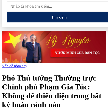
và doanh nghiệp nhỏ và vừa
Bảo Tín Mạnh Hải trước thềm
IPO: Từ thương hiệu gia đình đến tham vọng doanh thu 74.000 tỷ
đồng
PVcomBank tăng trưởng lợi nhuận tích cực, củng cố nền
tảng tài chính
Tìm kiếm
Vấn đề hôm nay
Phó Thủ tướng Thường trực
Chính phủ Phạm Gia Túc:
Không để thiếu điện trong bất
kỳ hoàn cảnh nào