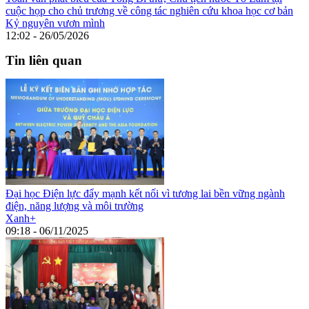
cuộc họp cho chủ trương về công tác nghiên cứu khoa học cơ bản
Kỷ nguyên vươn mình
12:02 - 26/05/2026
Tin liên quan
Đại học Điện lực đẩy mạnh kết nối vì tương lai bền vững ngành
điện, năng lượng và môi trường
Xanh+
09:18 - 06/11/2025