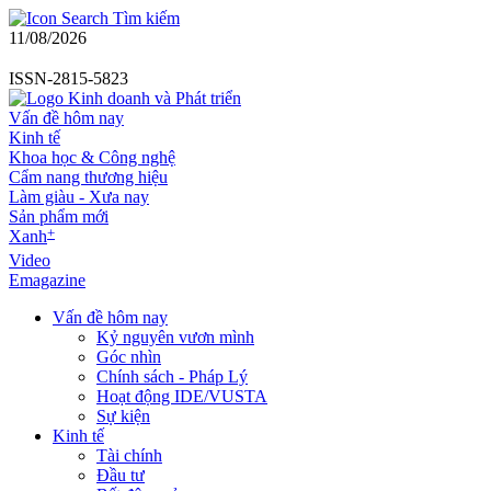
Tìm kiếm
11/08/2026
ISSN-2815-5823
Vấn đề hôm nay
Kinh tế
Khoa học & Công nghệ
Cẩm nang thương hiệu
Làm giàu - Xưa nay
Sản phẩm mới
+
Xanh
Video
Emagazine
Vấn đề hôm nay
Kỷ nguyên vươn mình
Góc nhìn
Chính sách - Pháp Lý
Hoạt động IDE/VUSTA
Sự kiện
Kinh tế
Tài chính
Đầu tư