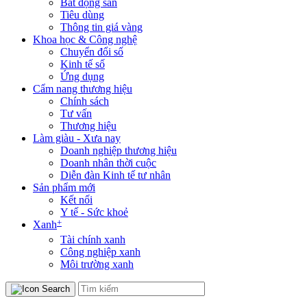
Bất động sản
Tiêu dùng
Thông tin giá vàng
Khoa học & Công nghệ
Chuyển đổi số
Kinh tế số
Ứng dụng
Cẩm nang thương hiệu
Chính sách
Tư vấn
Thương hiệu
Làm giàu - Xưa nay
Doanh nghiệp thương hiệu
Doanh nhân thời cuộc
Diễn đàn Kinh tế tư nhân
Sản phẩm mới
Kết nối
Y tế - Sức khoẻ
+
Xanh
Tài chính xanh
Công nghiệp xanh
Môi trường xanh