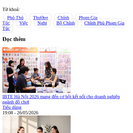
Từ khoá:
Phó Thủ
Thường
Chính
Phạm Gia
Túc
Việc
Nghị
Bộ Chính
Chính Phủ Phạm Gia
Túc
Đọc thêm
IBTE Hà Nội 2026 mang đến cơ hội kết nối cho doanh nghiệp
ngành đồ chơi
Tiêu dùng
19:08 - 26/05/2026