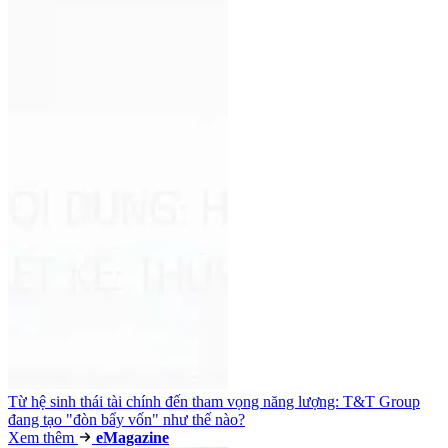
Từ hệ sinh thái tài chính đến tham vọng năng lượng: T&T Group
đang tạo "đòn bẩy vốn" như thế nào?
Xem thêm
e
Magazine