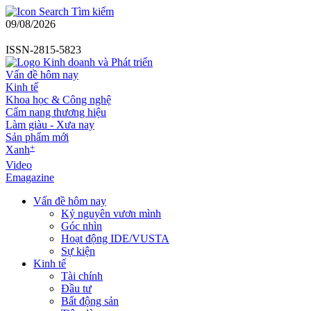
Tìm kiếm
09/08/2026
ISSN-2815-5823
Vấn đề hôm nay
Kinh tế
Khoa học & Công nghệ
Cẩm nang thương hiệu
Làm giàu - Xưa nay
Sản phẩm mới
+
Xanh
Video
Emagazine
Vấn đề hôm nay
Kỷ nguyên vươn mình
Góc nhìn
Hoạt động IDE/VUSTA
Sự kiện
Kinh tế
Tài chính
Đầu tư
Bất động sản