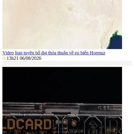
Video
Iran tuyên bố đạt thỏa thuận về eo biển Hormuz
13h21 06/08/2026