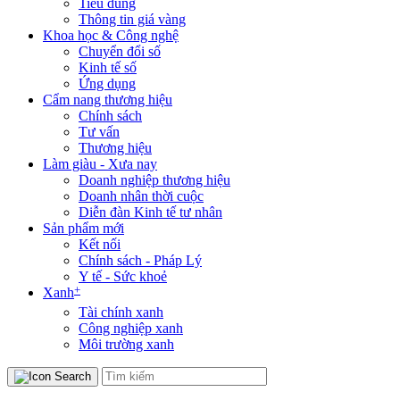
Tiêu dùng
Thông tin giá vàng
Khoa học & Công nghệ
Chuyển đổi số
Kinh tế số
Ứng dụng
Cẩm nang thương hiệu
Chính sách
Tư vấn
Thương hiệu
Làm giàu - Xưa nay
Doanh nghiệp thương hiệu
Doanh nhân thời cuộc
Diễn đàn Kinh tế tư nhân
Sản phẩm mới
Kết nối
Chính sách - Pháp Lý
Y tế - Sức khoẻ
+
Xanh
Tài chính xanh
Công nghiệp xanh
Môi trường xanh