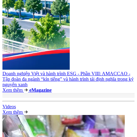
Doanh nghiệp Việt và hành trình ESG - Phần VIII: AMACCAO -
Tập đoàn đa ngành “kín tiếng” và hành trình tái định nghĩa trong kỷ
nguyên xanh
Xem thêm
e
Magazine
Video
s
Xem thêm