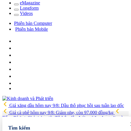
e
Magazine
Long
f
orm
Video
s
Phiên bản Computer
Phiên bản Mobile
Giá xăng dầu hôm nay 9/8: Dầu thô phục hồi sau tuần lao dốc
Giá cà phê hôm nay 9/8: Giảm nhẹ, còn 97.000 đồng/kg
Tổng Bí thư, Chủ tịch nước Tô Lâm lên đường thăm Australia và
New Zealand
Quốc hội tiếp tục thảo luận về hai dự án luật liên
Tìm kiếm