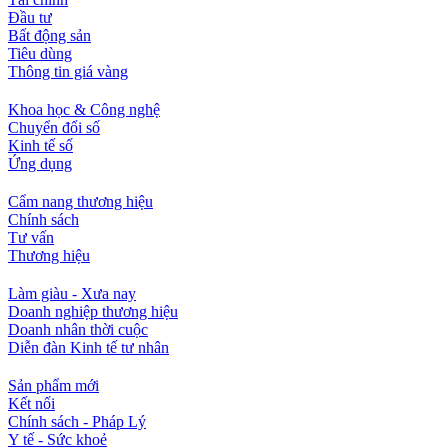
Đầu tư
Bất động sản
Tiêu dùng
Thông tin giá vàng
Khoa học & Công nghệ
Chuyển đổi số
Kinh tế số
Ứng dụng
Cẩm nang thương hiệu
Chính sách
Tư vấn
Thương hiệu
Làm giàu - Xưa nay
Doanh nghiệp thương hiệu
Doanh nhân thời cuộc
Diễn đàn Kinh tế tư nhân
Sản phẩm mới
Kết nối
Chính sách - Pháp Lý
Y tế - Sức khoẻ