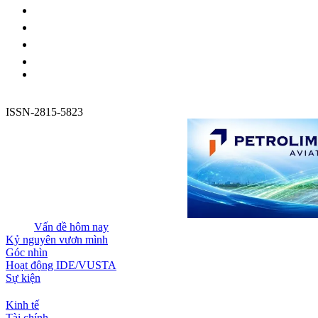
ISSN-2815-5823
Vấn đề hôm nay
Kỷ nguyên vươn mình
Góc nhìn
Hoạt động IDE/VUSTA
Sự kiện
Kinh tế
Tài chính