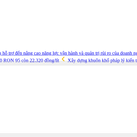
 hỗ trợ đến nâng cao năng lực vận hành và quản trị rủi ro của doanh 
10 RON 95 còn 22.320 đồng/lít
Xây dựng khuôn khổ pháp lý kiến tạ