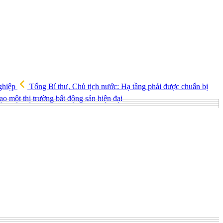
nghiệp
Tổng Bí thư, Chủ tịch nước: Hạ tầng phải được chuẩn bị
o một thị trường bất động sản hiện đại