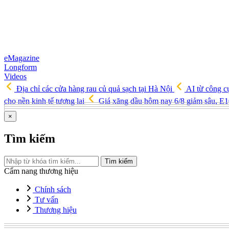
eMagazine
Longform
Videos
Địa chỉ các cửa hàng rau củ quả sạch tại Hà Nội
AI từ công cụ
cho nền kinh tế tương lai
Giá xăng dầu hôm nay 6/8 giảm sâu, E
×
Tìm kiếm
Tìm kiếm
Cẩm nang thương hiệu
Chính sách
Tư vấn
Thương hiệu