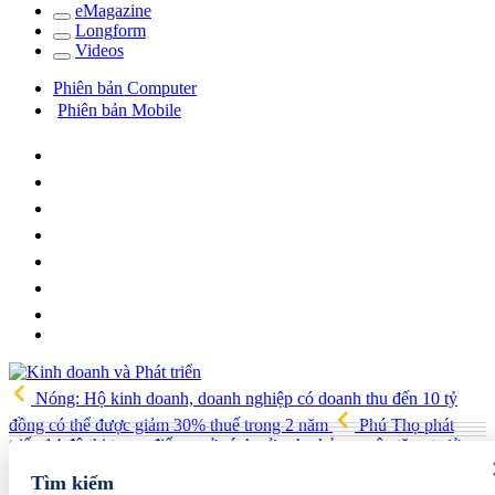
e
Magazine
Long
f
orm
Video
s
Phiên bản Computer
Phiên bản Mobile
Nóng: Hộ kinh doanh, doanh nghiệp có doanh thu đến 10 tỷ
đồng có thể được giảm 30% thuế trong 2 năm
Phú Thọ phát
triển 14 đô thị trọng điểm, mở cánh cửa cho kỷ nguyên tăng trưởng
mới
Vua quạt Trần Đình Tiệp: Từ bán quạt đến TikToker nổi
Tìm kiếm