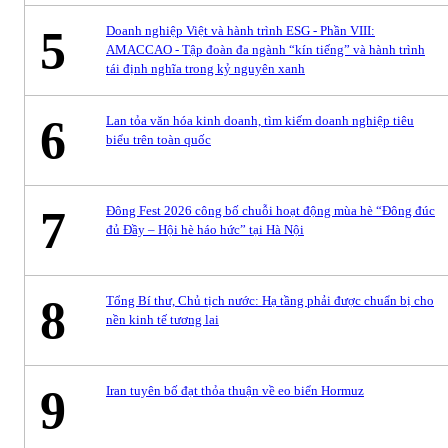
5
Doanh nghiệp Việt và hành trình ESG - Phần VIII:
AMACCAO - Tập đoàn đa ngành “kín tiếng” và hành trình
tái định nghĩa trong kỷ nguyên xanh
6
Lan tỏa văn hóa kinh doanh, tìm kiếm doanh nghiệp tiêu
biểu trên toàn quốc
7
Đông Fest 2026 công bố chuỗi hoạt động mùa hè “Đông đúc
đủ Đầy – Hội hè háo hức” tại Hà Nội
8
Tổng Bí thư, Chủ tịch nước: Hạ tầng phải được chuẩn bị cho
nền kinh tế tương lai
9
Iran tuyên bố đạt thỏa thuận về eo biển Hormuz