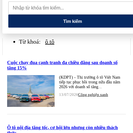
tiếng và vướng vòng lao lý
Vietnam Sport Show 2026 quy tụ
520 gian hàng, thúc đẩy kết nối ngành thể thao Việt Nam với thế
giới
Thiết kế kiến trúc biểu tượng của Newtown Diamond được
vinh danh tại Dot Property Awards 2026
Tìm kiếm
Từ khoá:
ô tô
Cuộc chạy đua cạnh tranh đa chiều đằng sau doanh số
tăng 15%
(KDPT) - Thị trường ô tô Việt Nam
tiếp tục phục hồi trong nửa đầu năm
2026 với doanh số tăng...
13/07/2026
Công nghiệp xanh
Ô tô nội địa tăng tốc, cơ hội lớn nhưng còn nhiều thách
thức