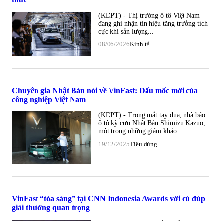
(KDPT) - Thị trường ô tô Việt Nam
đang ghi nhận tín hiệu tăng trưởng tích
cực khi sản lượng...
08/06/2026
Kinh tế
Chuyên gia Nhật Bản nói về VinFast: Dấu mốc mới của
công nghiệp Việt Nam
(KDPT) - Trong mắt tay đua, nhà báo
ô tô kỳ cựu Nhật Bản Shimizu Kazuo,
một trong những giám khảo...
19/12/2025
Tiêu dùng
VinFast “tỏa sáng” tại CNN Indonesia Awards với cú đúp
giải thưởng quan trọng