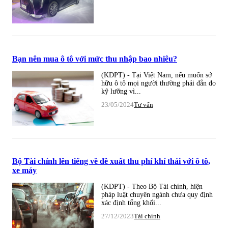
Bạn nên mua ô tô với mức thu nhập bao nhiêu?
(KDPT) - Tại Việt Nam, nếu muốn sở
hữu ô tô mọi người thường phải đắn đo
kỹ lưỡng vì...
23/05/2024
Tư vấn
Bộ Tài chính lên tiếng về đề xuất thu phí khí thải với ô tô,
xe máy
(KDPT) - Theo Bộ Tài chính, hiện
pháp luật chuyên ngành chưa quy định
xác định tổng khối...
27/12/2023
Tài chính