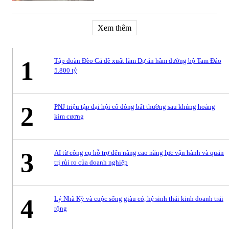
Xem thêm
1
Tập đoàn Đèo Cả đề xuất làm Dự án hầm đường bộ Tam Đảo
5.800 tỷ
2
PNJ triệu tập đại hội cổ đông bất thường sau khủng hoảng
kim cương
3
AI từ công cụ hỗ trợ đến nâng cao năng lực vận hành và quản
trị rủi ro của doanh nghiệp
4
Lý Nhã Kỳ và cuộc sống giàu có, hệ sinh thái kinh doanh trải
rộng