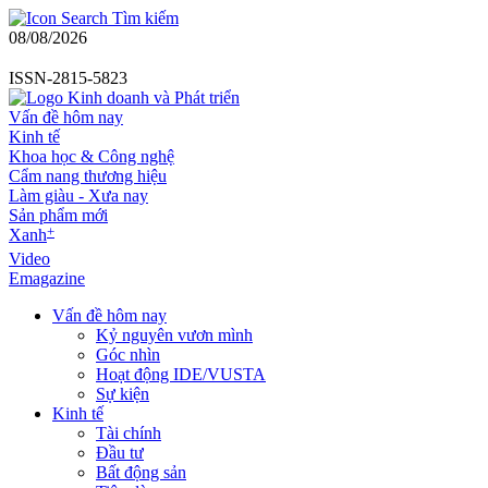
Tìm kiếm
08/08/2026
ISSN-2815-5823
Vấn đề hôm nay
Kinh tế
Khoa học & Công nghệ
Cẩm nang thương hiệu
Làm giàu - Xưa nay
Sản phẩm mới
+
Xanh
Video
Emagazine
Vấn đề hôm nay
Kỷ nguyên vươn mình
Góc nhìn
Hoạt động IDE/VUSTA
Sự kiện
Kinh tế
Tài chính
Đầu tư
Bất động sản