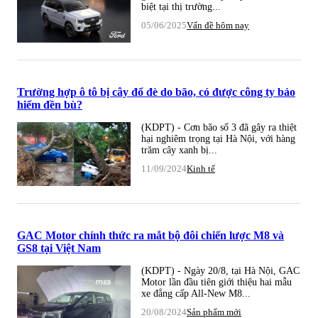
biệt tại thị trường...
05/06/2025
Vấn đề hôm nay
Trường hợp ô tô bị cây đổ đè do bão, có được công ty bảo
hiểm đền bù?
(KDPT) - Cơn bão số 3 đã gây ra thiệt
hại nghiêm trọng tại Hà Nội, với hàng
trăm cây xanh bị...
11/09/2024
Kinh tế
GAC Motor chính thức ra mắt bộ đôi chiến lược M8 và
GS8 tại Việt Nam
(KDPT) - Ngày 20/8, tại Hà Nội, GAC
Motor lần đầu tiên giới thiệu hai mẫu
xe đẳng cấp All-New M8...
20/08/2024
Sản phẩm mới