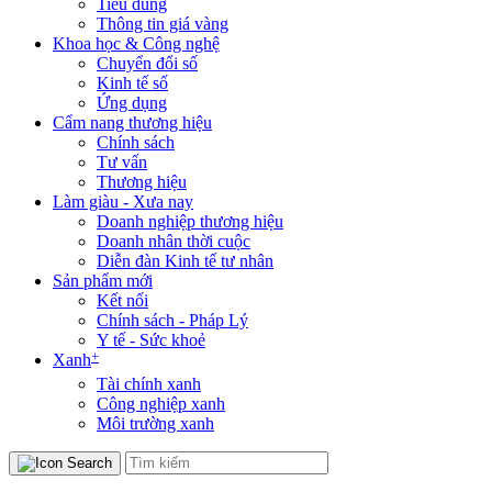
Tiêu dùng
Thông tin giá vàng
Khoa học & Công nghệ
Chuyển đổi số
Kinh tế số
Ứng dụng
Cẩm nang thương hiệu
Chính sách
Tư vấn
Thương hiệu
Làm giàu - Xưa nay
Doanh nghiệp thương hiệu
Doanh nhân thời cuộc
Diễn đàn Kinh tế tư nhân
Sản phẩm mới
Kết nối
Chính sách - Pháp Lý
Y tế - Sức khoẻ
+
Xanh
Tài chính xanh
Công nghiệp xanh
Môi trường xanh