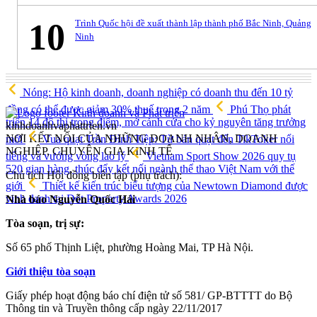
10
Trình Quốc hội đề xuất thành lập thành phố Bắc Ninh, Quảng
Ninh
Nóng: Hộ kinh doanh, doanh nghiệp có doanh thu đến 10 tỷ
đồng có thể được giảm 30% thuế trong 2 năm
Phú Thọ phát
triển 14 đô thị trọng điểm, mở cánh cửa cho kỷ nguyên tăng trưởng
kinhdoanhvaphattrien.vn
NƠI KẾT NỐI CỦA NHỮNG DOANH NHÂN, DOANH
mới
Vua quạt Trần Đình Tiệp: Từ bán quạt đến TikToker nổi
NGHIỆP, CHUYÊN GIA KINH TẾ
tiếng và vướng vòng lao lý
Vietnam Sport Show 2026 quy tụ
520 gian hàng, thúc đẩy kết nối ngành thể thao Việt Nam với thế
Chủ tịch Hội đồng biên tập (phụ trách):
giới
Thiết kế kiến trúc biểu tượng của Newtown Diamond được
vinh danh tại Dot Property Awards 2026
Nhà báo Nguyễn Quốc Hải
Tòa soạn, trị sự:
Số 65 phố Thịnh Liệt, phường Hoàng Mai, TP Hà Nội.
Giới thiệu tòa soạn
Giấy phép hoạt động báo chí điện tử số 581/ GP-BTTTT do Bộ
Thông tin và Truyền thông cấp ngày 22/11/2017