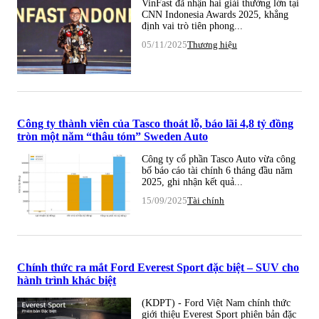
VinFast đã nhận hai giải thưởng lớn tại
CNN Indonesia Awards 2025, khẳng
định vai trò tiên phong...
05/11/2025
Thương hiệu
Công ty thành viên của Tasco thoát lỗ, báo lãi 4,8 tỷ đồng
tròn một năm “thâu tóm” Sweden Auto
Công ty cổ phần Tasco Auto vừa công
bố báo cáo tài chính 6 tháng đầu năm
2025, ghi nhận kết quả...
15/09/2025
Tài chính
Chính thức ra mắt Ford Everest Sport đặc biệt – SUV cho
hành trình khác biệt
(KDPT) - Ford Việt Nam chính thức
giới thiệu Everest Sport phiên bản đặc