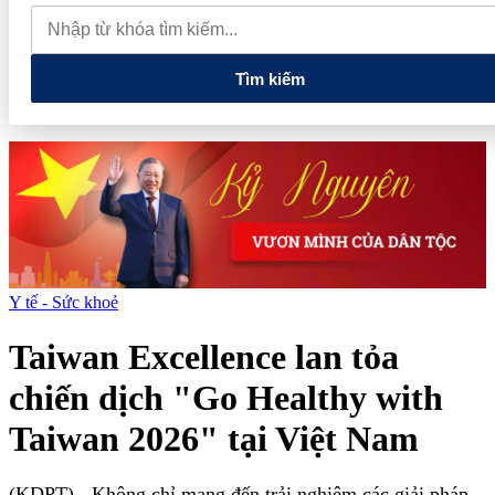
quan đến lĩnh vực tài chính, ngân hàng
Xử lý đến cùng các
vướng mắc, không đẩy doanh nghiệp đi vòng
Tìm kiếm
Y tế - Sức khoẻ
Taiwan Excellence lan tỏa
chiến dịch "Go Healthy with
Taiwan 2026" tại Việt Nam
(KDPT)
- Không chỉ mang đến trải nghiệm các giải pháp