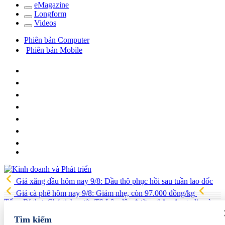
e
Magazine
Long
f
orm
Video
s
Phiên bản Computer
Phiên bản Mobile
Giá xăng dầu hôm nay 9/8: Dầu thô phục hồi sau tuần lao dốc
Giá cà phê hôm nay 9/8: Giảm nhẹ, còn 97.000 đồng/kg
Tổng Bí thư, Chủ tịch nước Tô Lâm lên đường thăm Australia và
New Zealand
Quốc hội tiếp tục thảo luận về hai dự án luật liên
Tìm kiếm