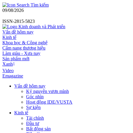
Tìm kiếm
09/08/2026
ISSN-2815-5823
Vấn đề hôm nay
Kinh tế
Khoa học & Công nghệ
Cẩm nang thương hiệu
Làm giàu - Xưa nay
Sản phẩm mới
+
Xanh
Video
Emagazine
Vấn đề hôm nay
Kỷ nguyên vươn mình
Góc nhìn
Hoạt động IDE/VUSTA
Sự kiện
Kinh tế
Tài chính
Đầu tư
Bất động sản