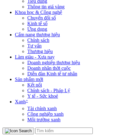
Tiêu dùng
Thông tin giá vàng
Khoa học & Công nghệ
Chuyển đổi số
Kinh tế số
Ứng dụng
Cẩm nang thương hiệu
Chính sách
Tư vấn
Thương hiệu
Làm giàu - Xưa nay
Doanh nghiệp thương hiệu
Doanh nhân thời cuộc
Diễn đàn Kinh tế tư nhân
Sản phẩm mới
Kết nối
Chính sách - Pháp Lý
Y tế - Sức khoẻ
+
Xanh
Tài chính xanh
Công nghiệp xanh
Môi trường xanh