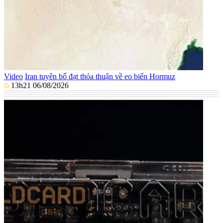
Video
Iran tuyên bố đạt thỏa thuận về eo biển Hormuz
13h21 06/08/2026