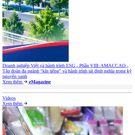
Doanh nghiệp Việt và hành trình ESG - Phần VIII: AMACCAO -
Tập đoàn đa ngành “kín tiếng” và hành trình tái định nghĩa trong kỷ
nguyên xanh
Xem thêm
e
Magazine
Video
s
Xem thêm