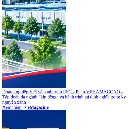
Doanh nghiệp Việt và hành trình ESG - Phần VIII: AMACCAO -
Tập đoàn đa ngành “kín tiếng” và hành trình tái định nghĩa trong kỷ
nguyên xanh
Xem thêm
e
Magazine