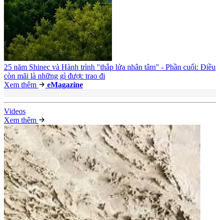
25 năm Shinec và Hành trình "thắp lửa nhân tâm" - Phần cuối: Điều
còn mãi là những gì được trao đi
Xem thêm
e
Magazine
Video
s
Xem thêm