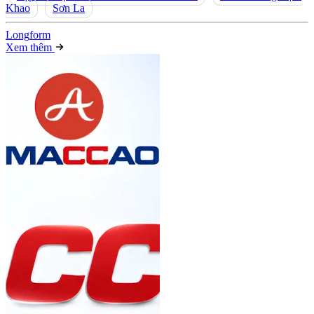
Khao
Sơn La
Long
f
orm
Xem thêm