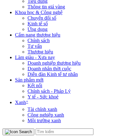
Tiêu dùng
Thông tin giá vàng
Khoa học & Công nghệ
Chuyển đổi số
Kinh tế số
Ứng dụng
Cẩm nang thương hiệu
Chính sách
Tư vấn
Thương hiệu
Làm giàu - Xưa nay
Doanh nghiệp thương hiệu
Doanh nhân thời cuộc
Diễn đàn Kinh tế tư nhân
Sản phẩm mới
Kết nối
Chính sách - Pháp Lý
Y tế - Sức khoẻ
+
Xanh
Tài chính xanh
Công nghiệp xanh
Môi trường xanh