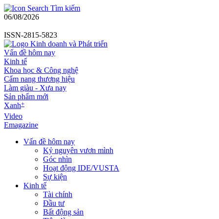
Tìm kiếm
06/08/2026
ISSN-2815-5823
Vấn đề hôm nay
Kinh tế
Khoa học & Công nghệ
Cẩm nang thương hiệu
Làm giàu - Xưa nay
Sản phẩm mới
+
Xanh
Video
Emagazine
Vấn đề hôm nay
Kỷ nguyên vươn mình
Góc nhìn
Hoạt động IDE/VUSTA
Sự kiện
Kinh tế
Tài chính
Đầu tư
Bất động sản