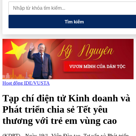
Hormuz
Đông Fest 2026 công bố chuỗi hoạt động mùa hè
“Đông đúc đủ Đầy – Hội hè háo hức” tại Hà Nội
Tìm kiếm
Hoạt động IDE/VUSTA
Tạp chí điện tử Kinh doanh và
Phát triển chia sẻ Tết yêu
thương với trẻ em vùng cao
(KDPT)
- Ngày 19/1, Viện Đào tạo, Tư vấn và Phát triển