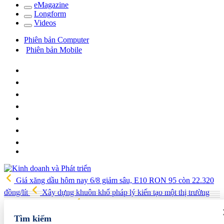
e
Magazine
Long
f
orm
Video
s
Phiên bản Computer
Phiên bản Mobile
Giá xăng dầu hôm nay 6/8 giảm sâu, E10 RON 95 còn 22.320
đồng/lít
Xây dựng khuôn khổ pháp lý kiến tạo một thị trường
bất động sản hiện đại
Lý Nhã Kỳ và cuộc sống giàu có, hệ sinh
thái kinh doanh trải rộng
Iran tuyên bố đạt thỏa thuận về eo biển
Tìm kiếm