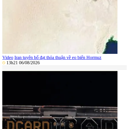
Video
Iran tuyên bố đạt thỏa thuận về eo biển Hormuz
13h21 06/08/2026